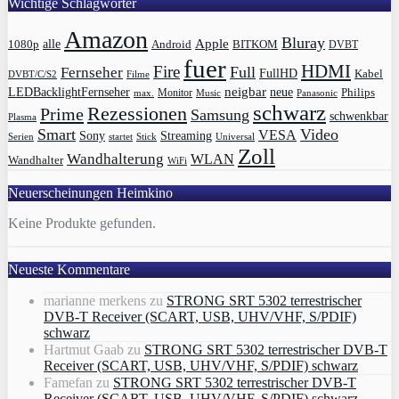
Wichtige Schlagwörter
Amazon
Bluray
Apple
1080p
alle
BITKOM
Android
DVBT
fuer
HDMI
Fire
Full
Fernseher
FullHD
Kabel
DVBT/C/S2
Filme
LEDBacklightFernseher
neigbar
neue
Philips
max.
Monitor
Music
Panasonic
schwarz
Rezessionen
Prime
Samsung
schwenkbar
Plasma
Smart
Video
VESA
Streaming
Sony
Serien
startet
Universal
Stick
Zoll
Wandhalterung
WLAN
Wandhalter
WiFi
Neuerscheinungen Heimkino
Keine Produkte gefunden.
Neueste Kommentare
marianne merkens
zu
STRONG SRT 5302 terrestrischer
DVB-T Receiver (SCART, USB, UHV/VHF, S/PDIF)
schwarz
Hartmut Gaab
zu
STRONG SRT 5302 terrestrischer DVB-T
Receiver (SCART, USB, UHV/VHF, S/PDIF) schwarz
Famefan
zu
STRONG SRT 5302 terrestrischer DVB-T
Receiver (SCART, USB, UHV/VHF, S/PDIF) schwarz