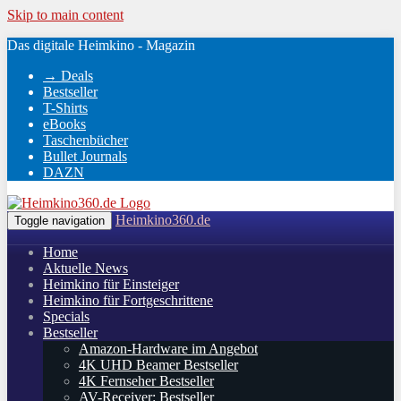
Skip to main content
Das digitale Heimkino - Magazin
→ Deals
Bestseller
T-Shirts
eBooks
Taschenbücher
Bullet Journals
DAZN
Heimkino360.de
Toggle navigation
Home
Aktuelle News
Heimkino für Einsteiger
Heimkino für Fortgeschrittene
Specials
Bestseller
Amazon-Hardware im Angebot
4K UHD Beamer Bestseller
4K Fernseher Bestseller
AV-Receiver: Bestseller