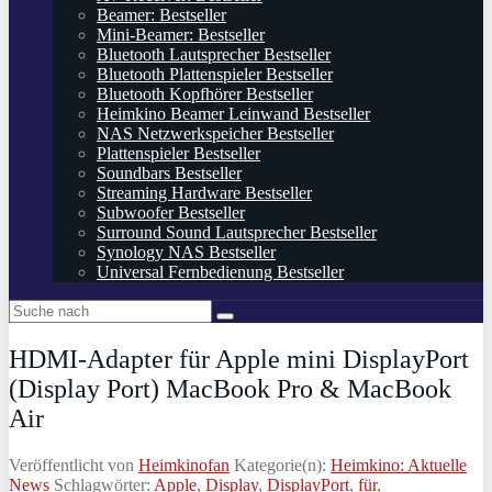
Beamer: Bestseller
Mini-Beamer: Bestseller
Bluetooth Lautsprecher Bestseller
Bluetooth Plattenspieler Bestseller
Bluetooth Kopfhörer Bestseller
Heimkino Beamer Leinwand Bestseller
NAS Netzwerkspeicher Bestseller
Plattenspieler Bestseller
Soundbars Bestseller
Streaming Hardware Bestseller
Subwoofer Bestseller
Surround Sound Lautsprecher Bestseller
Synology NAS Bestseller
Universal Fernbedienung Bestseller
HDMI-Adapter für Apple mini DisplayPort
(Display Port) MacBook Pro & MacBook
Air
Veröffentlicht von
Heimkinofan
Kategorie(n):
Heimkino: Aktuelle
News
Schlagwörter:
Apple
,
Display
,
DisplayPort
,
für
,