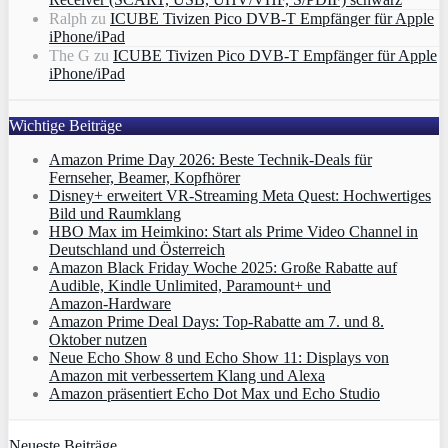
Ralph
zu
ICUBE Tivizen Pico DVB-T Empfänger für Apple
iPhone/iPad
The G
zu
ICUBE Tivizen Pico DVB-T Empfänger für Apple
iPhone/iPad
Wichtige Beiträge
Amazon Prime Day 2026: Beste Technik-Deals für
Fernseher, Beamer, Kopfhörer
Disney+ erweitert VR‑Streaming Meta Quest: Hochwertiges
Bild und Raumklang
HBO Max im Heimkino: Start als Prime Video Channel in
Deutschland und Österreich
Amazon Black Friday Woche 2025: Große Rabatte auf
Audible, Kindle Unlimited, Paramount+ und
Amazon‑Hardware
Amazon Prime Deal Days: Top-Rabatte am 7. und 8.
Oktober nutzen
Neue Echo Show 8 und Echo Show 11: Displays von
Amazon mit verbessertem Klang und Alexa
Amazon präsentiert Echo Dot Max und Echo Studio
Neueste Beiträge