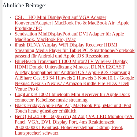
Ähnliche Beiträge:
CSL – HQ Mini DisplayPort auf VGA Adapter
Konverter/Adapter | MacBook Pro & MacBook Air | Apple
Produkte / PC
Sendstation MiniDisplayPort auf DVI Adapter für Apple
MacBook, MacBook Pro, iMac
iPush DLNA /Airplay WiFi Display Receiver HDMI
Streaming Media Player für Tablet PC /Smartphone/Notebook
passend für Android und Apple iOS Rezessionen
BlueBeach Tronsmart T1000 Mirror2TV Wireless Display
HDMI Dongle Unterstützung Miracast DLNA EZCAST
AirPlay kompatibel mit Android OS / Apple iOS / Samsung
AllShare Cast S3 S4 Hinweis 2 Hinweis 3 Note10.1 / Google
Nexus4 Nexus5 Nexus7 / Amazon Kindle Fire HDX / Dell
Venue Pro 8
LogiLink BT0021 bluetooth Mini Receiver für Apple Dock
connector, Kabellose music streaming
Black Friday: Apple iPad Air, MacBook Pro, iMac und iPod
Touch heute günstiger erhältlich
BenQ BL2410PT 60,96 cm (24 Zoll) VA-LED Monitor (VA-
Panel, VGA, DVI, Display Port, 4ms Reaktionszeit,
20.000.000:1 Kontrast, Höhenverstellbar 150mm, Pivot,
Lautsprecher) schwarz