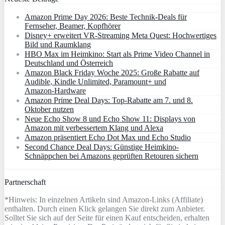
Amazon Prime Day 2026: Beste Technik-Deals für
Fernseher, Beamer, Kopfhörer
Disney+ erweitert VR‑Streaming Meta Quest: Hochwertiges
Bild und Raumklang
HBO Max im Heimkino: Start als Prime Video Channel in
Deutschland und Österreich
Amazon Black Friday Woche 2025: Große Rabatte auf
Audible, Kindle Unlimited, Paramount+ und
Amazon‑Hardware
Amazon Prime Deal Days: Top-Rabatte am 7. und 8.
Oktober nutzen
Neue Echo Show 8 und Echo Show 11: Displays von
Amazon mit verbessertem Klang und Alexa
Amazon präsentiert Echo Dot Max und Echo Studio
Second Chance Deal Days: Günstige Heimkino-
Schnäppchen bei Amazons geprüften Retouren sichern
Partnerschaft
*Hinweis: In einzelnen Artikeln sind Amazon-Links (Affiliate)
enthalten. Durch einen Klick gelangen Sie direkt zum Anbieter.
Solltet Sie sich auf der Seite für einen Kauf entscheiden, erhalten