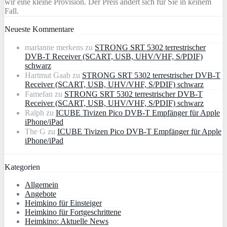
wir eine kleine Provision. Der Preis ändert sich für Sie in keinem
Fall.
Neueste Kommentare
marianne merkens
zu
STRONG SRT 5302 terrestrischer
DVB-T Receiver (SCART, USB, UHV/VHF, S/PDIF)
schwarz
Hartmut Gaab
zu
STRONG SRT 5302 terrestrischer DVB-T
Receiver (SCART, USB, UHV/VHF, S/PDIF) schwarz
Famefan
zu
STRONG SRT 5302 terrestrischer DVB-T
Receiver (SCART, USB, UHV/VHF, S/PDIF) schwarz
Ralph
zu
ICUBE Tivizen Pico DVB-T Empfänger für Apple
iPhone/iPad
The G
zu
ICUBE Tivizen Pico DVB-T Empfänger für Apple
iPhone/iPad
Kategorien
Allgemein
Angebote
Heimkino für Einsteiger
Heimkino für Fortgeschrittene
Heimkino: Aktuelle News