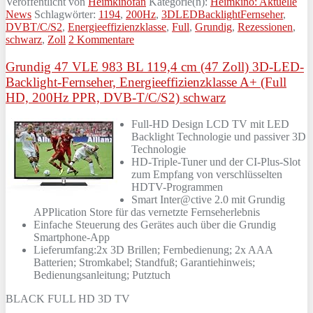
Veröffentlicht von
Heimkinofan
Kategorie(n):
Heimkino: Aktuelle
News
Schlagwörter:
1194
,
200Hz
,
3DLEDBacklightFernseher
,
DVBT/C/S2
,
Energieeffizienzklasse
,
Full
,
Grundig
,
Rezessionen
,
schwarz
,
Zoll
2 Kommentare
Grundig 47 VLE 983 BL 119,4 cm (47 Zoll) 3D-LED-
Backlight-Fernseher, Energieeffizienzklasse A+ (Full
HD, 200Hz PPR, DVB-T/C/S2) schwarz
Full-HD Design LCD TV mit LED
Backlight Technologie und passiver 3D
Technologie
HD-Triple-Tuner und der CI-Plus-Slot
zum Empfang von verschlüsselten
HDTV-Programmen
Smart Inter@ctive 2.0 mit Grundig
APPlication Store für das vernetzte Fernseherlebnis
Einfache Steuerung des Gerätes auch über die Grundig
Smartphone-App
Lieferumfang:2x 3D Brillen; Fernbedienung; 2x AAA
Batterien; Stromkabel; Standfuß; Garantiehinweis;
Bedienungsanleitung; Putztuch
BLACK FULL HD 3D TV