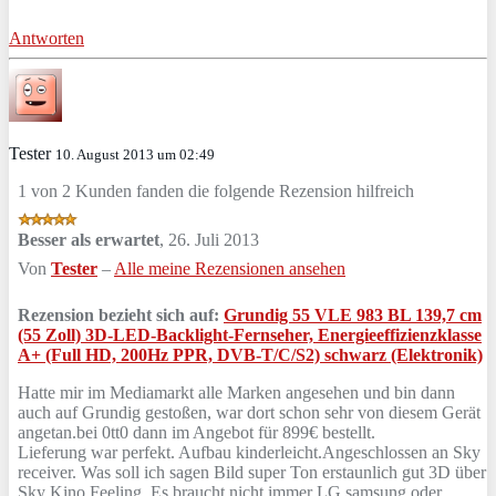
Antworten
Tester
10. August 2013 um 02:49
1 von 2 Kunden fanden die folgende Rezension hilfreich
Besser als erwartet
,
26. Juli 2013
Von
Tester
–
Alle meine Rezensionen ansehen
Rezension bezieht sich auf:
Grundig 55 VLE 983 BL 139,7 cm
(55 Zoll) 3D-LED-Backlight-Fernseher, Energieeffizienzklasse
A+ (Full HD, 200Hz PPR, DVB-T/C/S2) schwarz (Elektronik)
Hatte mir im Mediamarkt alle Marken angesehen und bin dann
auch auf Grundig gestoßen, war dort schon sehr von diesem Gerät
angetan.bei 0tt0 dann im Angebot für 899€ bestellt.
Lieferung war perfekt. Aufbau kinderleicht.Angeschlossen an Sky
receiver. Was soll ich sagen Bild super Ton erstaunlich gut 3D über
Sky Kino Feeling. Es braucht nicht immer LG samsung oder