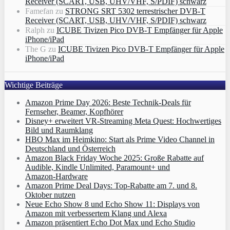
Receiver (SCART, USB, UHV/VHF, S/PDIF) schwarz
Famefan
zu
STRONG SRT 5302 terrestrischer DVB-T
Receiver (SCART, USB, UHV/VHF, S/PDIF) schwarz
Ralph
zu
ICUBE Tivizen Pico DVB-T Empfänger für Apple
iPhone/iPad
The G
zu
ICUBE Tivizen Pico DVB-T Empfänger für Apple
iPhone/iPad
Wichtige Beiträge
Amazon Prime Day 2026: Beste Technik-Deals für
Fernseher, Beamer, Kopfhörer
Disney+ erweitert VR‑Streaming Meta Quest: Hochwertiges
Bild und Raumklang
HBO Max im Heimkino: Start als Prime Video Channel in
Deutschland und Österreich
Amazon Black Friday Woche 2025: Große Rabatte auf
Audible, Kindle Unlimited, Paramount+ und
Amazon‑Hardware
Amazon Prime Deal Days: Top-Rabatte am 7. und 8.
Oktober nutzen
Neue Echo Show 8 und Echo Show 11: Displays von
Amazon mit verbessertem Klang und Alexa
Amazon präsentiert Echo Dot Max und Echo Studio