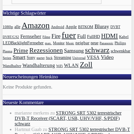
Wichtige Schlagwörter
Amazon
Bluray
Apple
1080p
alle
BITKOM
Android
DVBT
fuer
HDMI
Fire
Full
Fernseher
FullHD
Kabel
DVBT/C/S2
Filme
LEDBacklightFernseher
neigbar
neue
Philips
max.
Monitor
Music
Panasonic
schwarz
Rezessionen
Prime
Samsung
schwenkbar
Plasma
Smart
Video
VESA
Streaming
Sony
Serien
startet
Universal
Stick
Zoll
Wandhalterung
WLAN
Wandhalter
WiFi
Neuerscheinungen Heimkino
Keine Produkte gefunden.
Neueste Kommentare
marianne merkens
zu
STRONG SRT 5302 terrestrischer
DVB-T Receiver (SCART, USB, UHV/VHF, S/PDIF)
schwarz
Hartmut Gaab
zu
STRONG SRT 5302 terrestrischer DVB-T