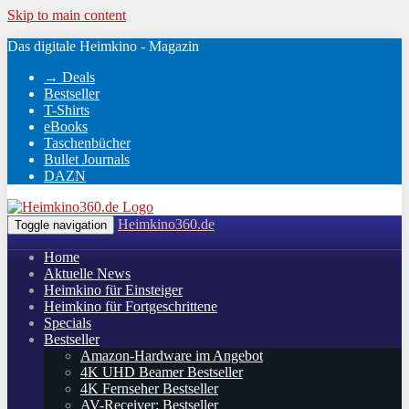
Skip to main content
Das digitale Heimkino - Magazin
→ Deals
Bestseller
T-Shirts
eBooks
Taschenbücher
Bullet Journals
DAZN
Heimkino360.de
Toggle navigation
Home
Aktuelle News
Heimkino für Einsteiger
Heimkino für Fortgeschrittene
Specials
Bestseller
Amazon-Hardware im Angebot
4K UHD Beamer Bestseller
4K Fernseher Bestseller
AV-Receiver: Bestseller