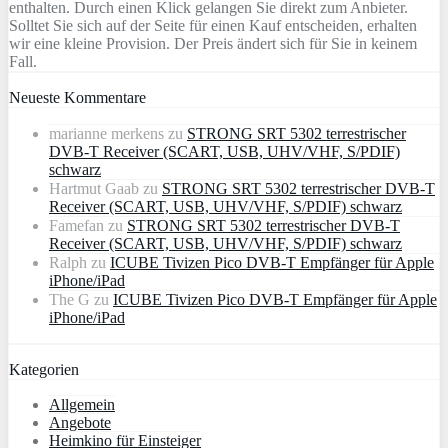
enthalten. Durch einen Klick gelangen Sie direkt zum Anbieter.
Solltet Sie sich auf der Seite für einen Kauf entscheiden, erhalten
wir eine kleine Provision. Der Preis ändert sich für Sie in keinem
Fall.
Neueste Kommentare
marianne merkens
zu
STRONG SRT 5302 terrestrischer
DVB-T Receiver (SCART, USB, UHV/VHF, S/PDIF)
schwarz
Hartmut Gaab
zu
STRONG SRT 5302 terrestrischer DVB-T
Receiver (SCART, USB, UHV/VHF, S/PDIF) schwarz
Famefan
zu
STRONG SRT 5302 terrestrischer DVB-T
Receiver (SCART, USB, UHV/VHF, S/PDIF) schwarz
Ralph
zu
ICUBE Tivizen Pico DVB-T Empfänger für Apple
iPhone/iPad
The G
zu
ICUBE Tivizen Pico DVB-T Empfänger für Apple
iPhone/iPad
Kategorien
Allgemein
Angebote
Heimkino für Einsteiger