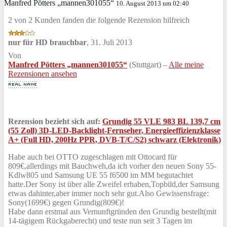
Manfred Pötters „mannen301055“
10. August 2013 um 02:40
2 von 2 Kunden fanden die folgende Rezension hilfreich
nur für HD brauchbar
,
31. Juli 2013
Von
Manfred Pötters „mannen301055“
(Stuttgart) –
Alle meine
Rezensionen ansehen
Rezension bezieht sich auf:
Grundig 55 VLE 983 BL 139,7 cm
(55 Zoll) 3D-LED-Backlight-Fernseher, Energieeffizienzklasse
A+ (Full HD, 200Hz PPR, DVB-T/C/S2) schwarz (Elektronik)
Habe auch bei OTTO zugeschlagen mit Ottocard für
809€,allerdings mit Bauchweh,da ich vorher den neuen Sony 55-
Kdlw805 und Samsung UE 55 f6500 im MM begutachtet
hatte.Der Sony ist über alle Zweifel erhaben,Topbild,der Samsung
etwas dahinter,aber immer noch sehr gut.Also Gewissensfrage:
Sony(1699€) gegen Grundig(809€)!
Habe dann erstmal aus Vernunftgründen den Grundig bestellt(mit
14-tägigem Rückgaberecht) und teste nun seit 3 Tagen im