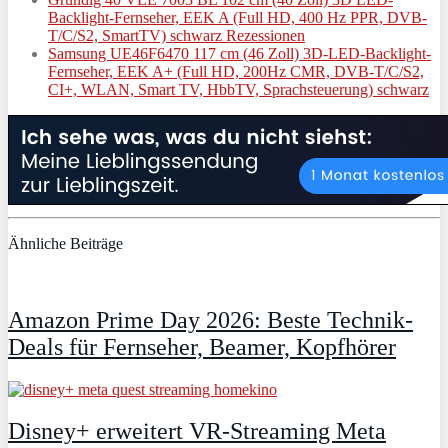
Backlight-Fernseher, EEK A (Full HD, 400 Hz PPR, DVB-
T/C/S2, SmartTV) schwarz Rezessionen
Samsung UE46F6470 117 cm (46 Zoll) 3D-LED-Backlight-
Fernseher, EEK A+ (Full HD, 200Hz CMR, DVB-T/C/S2,
CI+, WLAN, Smart TV, HbbTV, Sprachsteuerung) schwarz
Ähnliche Beiträge
Amazon Prime Day 2026: Beste Technik-
Deals für Fernseher, Beamer, Kopfhörer
Disney+ erweitert VR‑Streaming Meta