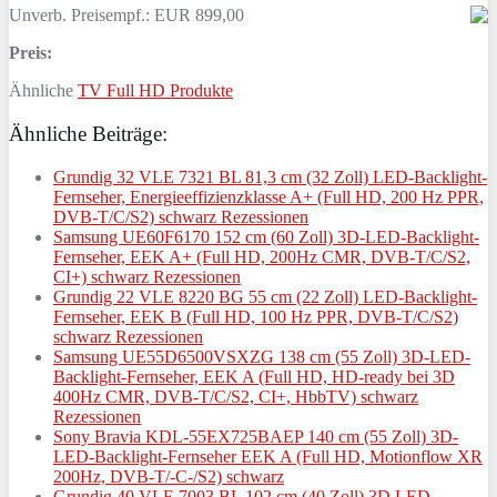
Unverb. Preisempf.: EUR 899,00
Preis:
Ähnliche
TV Full HD Produkte
Ähnliche Beiträge:
Grundig 32 VLE 7321 BL 81,3 cm (32 Zoll) LED-Backlight-
Fernseher, Energieeffizienzklasse A+ (Full HD, 200 Hz PPR,
DVB-T/C/S2) schwarz Rezessionen
Samsung UE60F6170 152 cm (60 Zoll) 3D-LED-Backlight-
Fernseher, EEK A+ (Full HD, 200Hz CMR, DVB-T/C/S2,
CI+) schwarz Rezessionen
Grundig 22 VLE 8220 BG 55 cm (22 Zoll) LED-Backlight-
Fernseher, EEK B (Full HD, 100 Hz PPR, DVB-T/C/S2)
schwarz Rezessionen
Samsung UE55D6500VSXZG 138 cm (55 Zoll) 3D-LED-
Backlight-Fernseher, EEK A (Full HD, HD-ready bei 3D
400Hz CMR, DVB-T/C/S2, CI+, HbbTV) schwarz
Rezessionen
Sony Bravia KDL-55EX725BAEP 140 cm (55 Zoll) 3D-
LED-Backlight-Fernseher EEK A (Full HD, Motionflow XR
200Hz, DVB-T/-C-/S2) schwarz
Grundig 40 VLE 7003 BL 102 cm (40 Zoll) 3D LED-