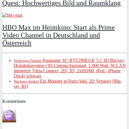
Quest: Hochwertiges Bild und Raumklang
HBO Max im Heimkino: Start als Prime
Video Channel in Deutschland und
Österreich
Panasonic SC-BTT290EGK 5.1 3D Blu-ray-
Vorheriger Artikel
Heimkinosystem (3D Cinema Surround, 1.000 Watt, W-LAN
integriert, Viera Connect, 2D/ 3D, 2xHDMI, iPod / iPhone
Dock) schwarz
Ein Monster in Paris (inkl. 2D Version) [Blu-
Nächster Artikel
ray 3D]
Kommentare