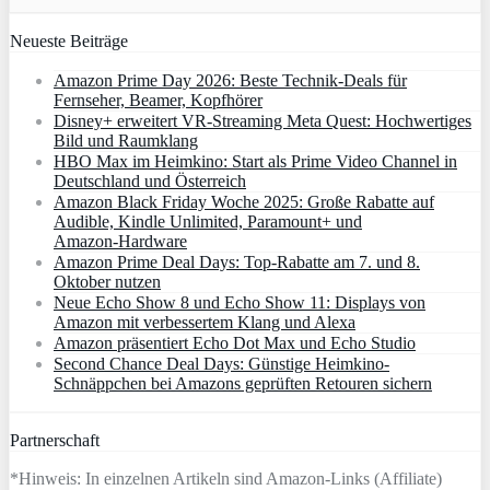
Neueste Beiträge
Amazon Prime Day 2026: Beste Technik-Deals für
Fernseher, Beamer, Kopfhörer
Disney+ erweitert VR‑Streaming Meta Quest: Hochwertiges
Bild und Raumklang
HBO Max im Heimkino: Start als Prime Video Channel in
Deutschland und Österreich
Amazon Black Friday Woche 2025: Große Rabatte auf
Audible, Kindle Unlimited, Paramount+ und
Amazon‑Hardware
Amazon Prime Deal Days: Top-Rabatte am 7. und 8.
Oktober nutzen
Neue Echo Show 8 und Echo Show 11: Displays von
Amazon mit verbessertem Klang und Alexa
Amazon präsentiert Echo Dot Max und Echo Studio
Second Chance Deal Days: Günstige Heimkino-
Schnäppchen bei Amazons geprüften Retouren sichern
Partnerschaft
*Hinweis: In einzelnen Artikeln sind Amazon-Links (Affiliate)