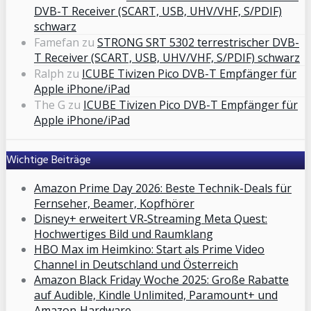
DVB-T Receiver (SCART, USB, UHV/VHF, S/PDIF)
schwarz
Famefan
zu
STRONG SRT 5302 terrestrischer DVB-
T Receiver (SCART, USB, UHV/VHF, S/PDIF) schwarz
Ralph
zu
ICUBE Tivizen Pico DVB-T Empfänger für
Apple iPhone/iPad
The G
zu
ICUBE Tivizen Pico DVB-T Empfänger für
Apple iPhone/iPad
Wichtige Beiträge
Amazon Prime Day 2026: Beste Technik-Deals für
Fernseher, Beamer, Kopfhörer
Disney+ erweitert VR‑Streaming Meta Quest:
Hochwertiges Bild und Raumklang
HBO Max im Heimkino: Start als Prime Video
Channel in Deutschland und Österreich
Amazon Black Friday Woche 2025: Große Rabatte
auf Audible, Kindle Unlimited, Paramount+ und
Amazon‑Hardware