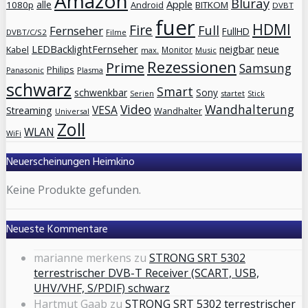
Amazon
Bluray
Apple
1080p
alle
Android
BITKOM
DVBT
fuer
HDMI
Fire
Full
Fernseher
FullHD
DVBT/C/S2
Filme
neigbar
LEDBacklightFernseher
neue
Kabel
Monitor
max.
Music
Rezessionen
Prime
Samsung
Philips
Panasonic
Plasma
schwarz
Smart
schwenkbar
Sony
Serien
startet
Stick
Video
Wandhalterung
VESA
Streaming
Wandhalter
Universal
Zoll
WLAN
WiFi
Neuerscheinungen Heimkino
Keine Produkte gefunden.
Neueste Kommentare
marianne merkens
zu
STRONG SRT 5302
terrestrischer DVB-T Receiver (SCART, USB,
UHV/VHF, S/PDIF) schwarz
Hartmut Gaab
zu
STRONG SRT 5302 terrestrischer