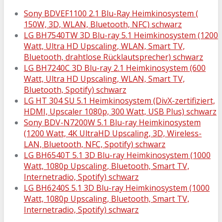
Sony BDVEF1100 2.1 Blu-Ray Heimkinosystem (
150W, 3D, WLAN, Bluetooth, NFC) schwarz
LG BH7540TW 3D Blu-ray 5.1 Heimkinosystem (1200
Watt, Ultra HD Upscaling, WLAN, Smart TV,
Bluetooth, drahtlose Rücklautsprecher) schwarz
LG BH7240C 3D Blu-ray 2.1 Heimkinosystem (600
Watt, Ultra HD Upscaling, WLAN, Smart TV,
Bluetooth, Spotify) schwarz
LG HT 304 SU 5.1 Heimkinosystem (DivX-zertifiziert,
HDMI, Upscaler 1080p, 300 Watt, USB Plus) schwarz
Sony BDV-N7200W 5.1 Blu-ray Heimkinosystem
(1200 Watt, 4K UltraHD Upscaling, 3D, Wireless-
LAN, Bluetooth, NFC, Spotify) schwarz
LG BH6540T 5.1 3D Blu-ray Heimkinosystem (1000
Watt, 1080p Upscaling, Bluetooth, Smart TV,
Internetradio, Spotify) schwarz
LG BH6240S 5.1 3D Blu-ray Heimkinosystem (1000
Watt, 1080p Upscaling, Bluetooth, Smart TV,
Internetradio, Spotify) schwarz