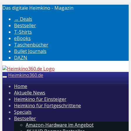
Skip
Das digitale Heimkino - Magazin
to
→ Deals
main
Bestseller
content
T-Shirts
eBooks
Taschenbücher
Bullet Journals
DAZN
Heimkino360.de
Toggle
navigation
Home
Aktuelle News
Heimkino für Einsteiger
Heimkino für Fortgeschrittene
Specials
Bestseller
Amazon-Hardware im Angebot