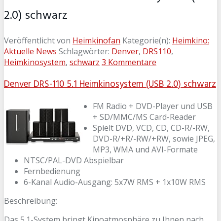
2.0) schwarz
Veröffentlicht von
Heimkinofan
Kategorie(n):
Heimkino:
Aktuelle News
Schlagwörter:
Denver
,
DRS110
,
Heimkinosystem
,
schwarz
3 Kommentare
Denver DRS-110 5.1 Heimkinosystem (USB 2.0) schwarz
FM Radio + DVD-Player und USB
+ SD/MMC/MS Card-Reader
Spielt DVD, VCD, CD, CD-R/-RW,
DVD-R/+R/-RW/+RW, sowie JPEG,
MP3, WMA und AVI-Formate
NTSC/PAL-DVD Abspielbar
Fernbedienung
6-Kanal Audio-Ausgang: 5x7W RMS + 1x10W RMS
Beschreibung:
Das 5.1-System bringt Kinoatmosphäre zu Ihnen nach