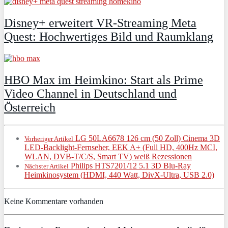
Disney+ erweitert VR‑Streaming Meta
Quest: Hochwertiges Bild und Raumklang
HBO Max im Heimkino: Start als Prime
Video Channel in Deutschland und
Österreich
LG 50LA6678 126 cm (50 Zoll) Cinema 3D
Vorheriger Artikel
LED-Backlight-Fernseher, EEK A+ (Full HD, 400Hz MCI,
WLAN, DVB-T/C/S, Smart TV) weiß Rezessionen
Philips HTS7201/12 5.1 3D Blu-Ray
Nächster Artikel
Heimkinosystem (HDMI, 440 Watt, DivX-Ultra, USB 2.0)
Keine Kommentare vorhanden