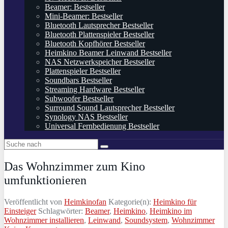
Beamer: Bestseller
Mini-Beamer: Bestseller
Bluetooth Lautsprecher Bestseller
Bluetooth Plattenspieler Bestseller
Bluetooth Kopfhörer Bestseller
Heimkino Beamer Leinwand Bestseller
NAS Netzwerkspeicher Bestseller
Plattenspieler Bestseller
Soundbars Bestseller
Streaming Hardware Bestseller
Subwoofer Bestseller
Surround Sound Lautsprecher Bestseller
Synology NAS Bestseller
Universal Fernbedienung Bestseller
Das Wohnzimmer zum Kino
umfunktionieren
Veröffentlicht von
Heimkinofan
Kategorie(n):
Heimkino für
Einsteiger
Schlagwörter:
Beamer
,
Heimkino
,
Heimkino im
Wohnzimmer installieren
,
Leinwand
,
Soundsystem
,
Wohnzimmer