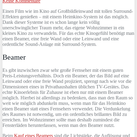
Keine Kommentare
Einen Film wie im Kino auf Großbildleinwand mit tollen Surround-
Effekten genießen – mit einem Heimkino-System ist das möglich.
Dank dieser Systeme ist es schon lange kein völlig
unerschwinglicher Traum mehr, das eigene Wohnzimmer in ein
kleines Kino zu verwandeln. Für das echte Kinogefühl benötigt man
einen Beamer, eine freie Wand oder eine Leinwand und eine
ordentliche Sound-Anlage mit Surround-System.
Beamer
Es gibt inzwischen zwar sehr große Fernseher mit einem guten
Preis-Leistungsverhältnis. Doch ein Beamer, der das Bild auf eine
Leinwand oder eine freie Wand projiziert, sprengt nach wie vor die
Dimensionen eines in Privathaushalten üblichen TV-Gerätes. Das
echte Kinoerlebnis für Zuhause ist eben nur mit einem Beamer
möglich. Hierbei ist allerdings zu bedenken, dass man den Raum so
weit wie möglich abdunkeln muss, wenn man für das Heimkino
einen Beamer statt eines Fernsehers verwendet. Die Verdunkelung
des Raumes ist notwendig, um ein ordentliches brillantes Bild zu
erreichen. Im Wohnzimmer sollte man deshalb zumindest die
Fensterläden herunterlassen, wenn man den Beamer nutzt.
Beim
Kauf eines Beamers
sind die Lichtstärke, die Auflösung und