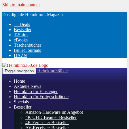
Skip to main content
Das digitale Heimkino - Magazin
→ Deals
Bestseller
T-Shirts
eBooks
Taschenbücher
Bullet Journals
DAZN
Heimkino360.de
Toggle navigation
Home
Aktuelle News
Heimkino für Einsteiger
Heimkino für Fortgeschrittene
Specials
Bestseller
Amazon-Hardware im Angebot
4K UHD Beamer Bestseller
4K Fernseher Bestseller
AV-Receiver: Bestseller