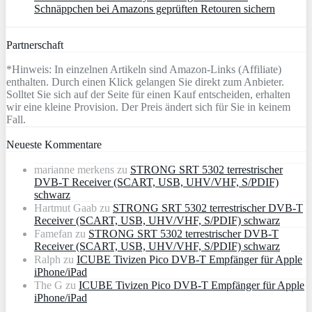
Schnäppchen bei Amazons geprüften Retouren sichern
Partnerschaft
*Hinweis: In einzelnen Artikeln sind Amazon-Links (Affiliate)
enthalten. Durch einen Klick gelangen Sie direkt zum Anbieter.
Solltet Sie sich auf der Seite für einen Kauf entscheiden, erhalten
wir eine kleine Provision. Der Preis ändert sich für Sie in keinem
Fall.
Neueste Kommentare
marianne merkens
zu
STRONG SRT 5302 terrestrischer
DVB-T Receiver (SCART, USB, UHV/VHF, S/PDIF)
schwarz
Hartmut Gaab
zu
STRONG SRT 5302 terrestrischer DVB-T
Receiver (SCART, USB, UHV/VHF, S/PDIF) schwarz
Famefan
zu
STRONG SRT 5302 terrestrischer DVB-T
Receiver (SCART, USB, UHV/VHF, S/PDIF) schwarz
Ralph
zu
ICUBE Tivizen Pico DVB-T Empfänger für Apple
iPhone/iPad
The G
zu
ICUBE Tivizen Pico DVB-T Empfänger für Apple
iPhone/iPad