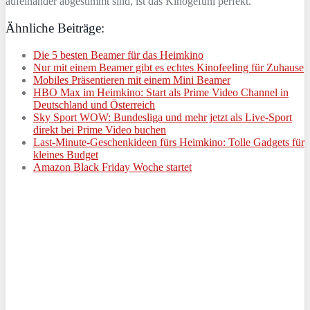
aufeinander abgestimmt sind, ist das Kinogefühl perfekt.
Ähnliche Beiträge:
Die 5 besten Beamer für das Heimkino
Nur mit einem Beamer gibt es echtes Kinofeeling für Zuhause
Mobiles Präsentieren mit einem Mini Beamer
HBO Max im Heimkino: Start als Prime Video Channel in
Deutschland und Österreich
Sky Sport WOW: Bundesliga und mehr jetzt als Live-Sport
direkt bei Prime Video buchen
Last-Minute-Geschenkideen fürs Heimkino: Tolle Gadgets für
kleines Budget
Amazon Black Friday Woche startet