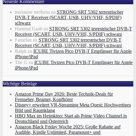
Neueste Kommentare
marianne merkens
zu
STRONG SRT 5302 terrestrischer
DVB-T Receiver (SCART, USB, UHV/VHF, S/PDIF)
schwarz
Hartmut Gaab
zu
STRONG SRT 5302 terrestrischer DVB-T
Receiver (SCART, USB, UHV/VHF, S/PDIF) schwarz
Famefan
zu
STRONG SRT 5302 terrestrischer DVB-T
Receiver (SCART, USB, UHV/VHF, S/PDIF) schwarz
Ralph
zu
ICUBE Tivizen Pico DVB-T Empfänger für Apple
iPhone/iPad
The G
zu
ICUBE Tivizen Pico DVB-T Empfänger für Apple
iPhone/iPad
Wichtige Beiträge
Amazon Prime Day 2026: Beste Technik-Deals für
Fernseher, Beamer, Kopfhörer
Disney+ erweitert VR‑Streaming Meta Quest: Hochwertiges
Bild und Raumklang
HBO Max im Heimkino: Start als Prime Video Channel in
Deutschland und Österreich
Amazon Black Friday Woche 2025: Große Rabatte auf
Audible, Kindle Unlimited, Paramount+ und