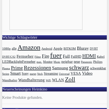
Wichtige Schlagwörter
Amazon
Bluray
Apple
1080p
alle
BITKOM
Android
DVBT
fuer
HDMI
Fire
Full
Fernseher
FullHD
Kabel
DVBT/C/S2
Filme
LEDBacklightFernseher
neigbar
neue
Philips
max.
Monitor
Music
Panasonic
schwarz
Rezessionen
Prime
Samsung
schwenkbar
Plasma
Smart
Video
VESA
Streaming
Sony
Serien
startet
Universal
Stick
Zoll
Wandhalterung
WLAN
Wandhalter
WiFi
Neuerscheinungen Heimkino
Keine Produkte gefunden.