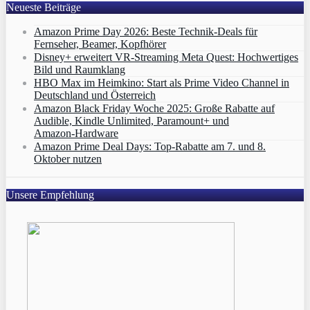
Neueste Beiträge
Amazon Prime Day 2026: Beste Technik-Deals für
Fernseher, Beamer, Kopfhörer
Disney+ erweitert VR‑Streaming Meta Quest: Hochwertiges
Bild und Raumklang
HBO Max im Heimkino: Start als Prime Video Channel in
Deutschland und Österreich
Amazon Black Friday Woche 2025: Große Rabatte auf
Audible, Kindle Unlimited, Paramount+ und
Amazon‑Hardware
Amazon Prime Deal Days: Top-Rabatte am 7. und 8.
Oktober nutzen
Unsere Empfehlung