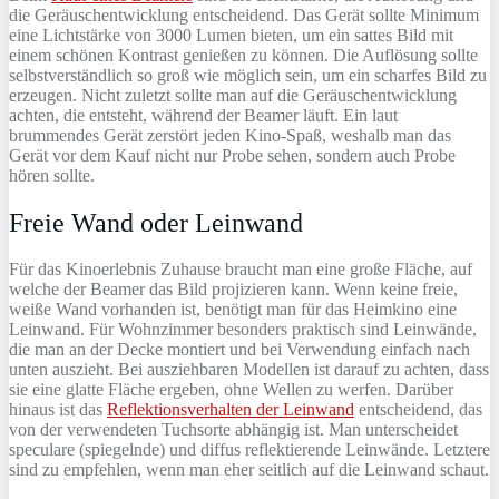
die Geräuschentwicklung entscheidend. Das Gerät sollte Minimum
eine Lichtstärke von 3000 Lumen bieten, um ein sattes Bild mit
einem schönen Kontrast genießen zu können. Die Auflösung sollte
selbstverständlich so groß wie möglich sein, um ein scharfes Bild zu
erzeugen. Nicht zuletzt sollte man auf die Geräuschentwicklung
achten, die entsteht, während der Beamer läuft. Ein laut
brummendes Gerät zerstört jeden Kino-Spaß, weshalb man das
Gerät vor dem Kauf nicht nur Probe sehen, sondern auch Probe
hören sollte.
Freie Wand oder Leinwand
Für das Kinoerlebnis Zuhause braucht man eine große Fläche, auf
welche der Beamer das Bild projizieren kann. Wenn keine freie,
weiße Wand vorhanden ist, benötigt man für das Heimkino eine
Leinwand. Für Wohnzimmer besonders praktisch sind Leinwände,
die man an der Decke montiert und bei Verwendung einfach nach
unten auszieht. Bei ausziehbaren Modellen ist darauf zu achten, dass
sie eine glatte Fläche ergeben, ohne Wellen zu werfen. Darüber
hinaus ist das
Reflektionsverhalten der Leinwand
entscheidend, das
von der verwendeten Tuchsorte abhängig ist. Man unterscheidet
speculare (spiegelnde) und diffus reflektierende Leinwände. Letztere
sind zu empfehlen, wenn man eher seitlich auf die Leinwand schaut.