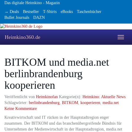
Skip
Das digitale Heimkino - Magazin
to
→ Deals
Bestseller
T-Shirts
eBooks
Taschenbücher
main
Bullet Journals
DAZN
content
Heimkino360.de
Toggle
naviga
BITKOM und media.net
berlinbrandenburg
kooperieren
Veröffentlicht von
Heimkinofan
Kategorie(n):
Heimkino: Aktuelle News
Schlagwörter:
berlinbrandenburg
,
BITKOM
,
kooperieren
,
media.net
Keine Kommentare
Kreativwirtschaft und IT rücken in der Hauptstadtregion enger
zusammen. Der BITKOM und das branchenübergreifende Bündnis für
Unternehmen der Medienwirtschaft in der Hauptstadtregion, media.net