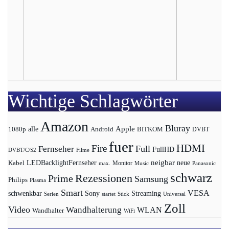
Wichtige Schlagwörter
Amazon
Bluray
Apple
1080p
alle
BITKOM
Android
DVBT
fuer
HDMI
Fire
Full
Fernseher
FullHD
DVBT/C/S2
Filme
LEDBacklightFernseher
neigbar
neue
Kabel
max.
Monitor
Music
Panasonic
schwarz
Rezessionen
Prime
Samsung
Philips
Plasma
Smart
VESA
Streaming
schwenkbar
Sony
Serien
startet
Universal
Stick
Zoll
Video
Wandhalterung
WLAN
Wandhalter
WiFi