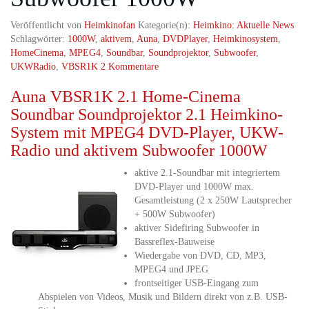
Veröffentlicht von
Heimkinofan
Kategorie(n):
Heimkino: Aktuelle News
Schlagwörter:
1000W
,
aktivem
,
Auna
,
DVDPlayer
,
Heimkinosystem
,
HomeCinema
,
MPEG4
,
Soundbar
,
Soundprojektor
,
Subwoofer
,
UKWRadio
,
VBSR1K
2 Kommentare
Auna VBSR1K 2.1 Home-Cinema
Soundbar Soundprojektor 2.1 Heimkino-
System mit MPEG4 DVD-Player, UKW-
Radio und aktivem Subwoofer 1000W
aktive 2.1-Soundbar mit integriertem
DVD-Player und 1000W max.
Gesamtleistung (2 x 250W Lautsprecher
+ 500W Subwoofer)
aktiver Sidefiring Subwoofer in
Bassreflex-Bauweise
Wiedergabe von DVD, CD, MP3,
MPEG4 und JPEG
frontseitiger USB-Eingang zum
Abspielen von Videos, Musik und Bildern direkt von z.B. USB-