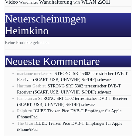
Zoll
Video
Wandhalterung
WLAN
Wandhalter
WiFi
Neuerscheinungen
Heimkino
Keine Produkte gefunden.
Neueste Kommentare
marianne merkens
zu
STRONG SRT 5302 terrestrischer DVB-T
Receiver (SCART, USB, UHV/VHF, S/PDIF) schwarz
Hartmut Gaab
zu
STRONG SRT 5302 terrestrischer DVB-T
Receiver (SCART, USB, UHV/VHF, S/PDIF) schwarz
Famefan
zu
STRONG SRT 5302 terrestrischer DVB-T Receiver
(SCART, USB, UHV/VHF, S/PDIF) schwarz
Ralph
zu
ICUBE Tivizen Pico DVB-T Empfänger für Apple
iPhone/iPad
The G
zu
ICUBE Tivizen Pico DVB-T Empfänger für Apple
iPhone/iPad