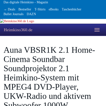
Skip
Das digitale Heimkino - Magazin
to
→ Deals
Bestseller
T-Shirts
eBooks
Taschenbücher
main
Bullet Journals
DAZN
content
Heimkino360.de
Toggle
naviga
Auna VBSR1K 2.1 Home-
Cinema Soundbar
Soundprojektor 2.1
Heimkino-System mit
MPEG4 DVD-Player,
UKW-Radio und aktivem
Subwoofer 1000W