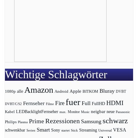
Wichtige Schlagwörter
Amazon
Bluray
Apple
1080p
alle
BITKOM
Android
DVBT
fuer
HDMI
Fire
Full
Fernseher
FullHD
DVBT/C/S2
Filme
LEDBacklightFernseher
neigbar
neue
Kabel
max.
Monitor
Music
Panasonic
schwarz
Rezessionen
Prime
Samsung
Philips
Plasma
Smart
VESA
Streaming
schwenkbar
Sony
Serien
startet
Universal
Stick