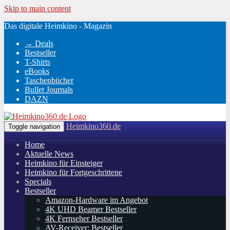
Skip to main content
Das digitale Heimkino - Magazin
→ Deals
Bestseller
T-Shirts
eBooks
Taschenbücher
Bullet Journals
DAZN
Heimkino360.de
Toggle navigation
Home
Aktuelle News
Heimkino für Einsteiger
Heimkino für Fortgeschrittene
Specials
Bestseller
Amazon-Hardware im Angebot
4K UHD Beamer Bestseller
4K Fernseher Bestseller
AV-Receiver: Bestseller