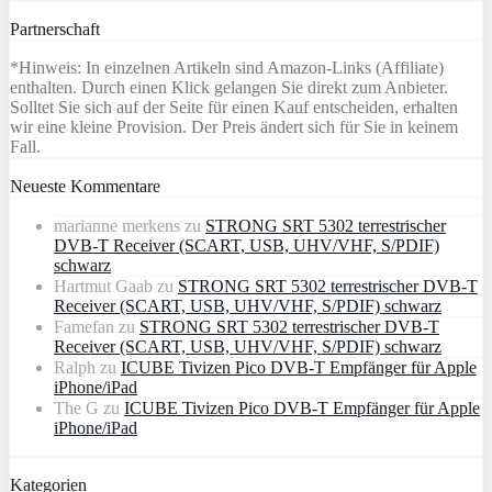
Partnerschaft
*Hinweis: In einzelnen Artikeln sind Amazon-Links (Affiliate)
enthalten. Durch einen Klick gelangen Sie direkt zum Anbieter.
Solltet Sie sich auf der Seite für einen Kauf entscheiden, erhalten
wir eine kleine Provision. Der Preis ändert sich für Sie in keinem
Fall.
Neueste Kommentare
marianne merkens
zu
STRONG SRT 5302 terrestrischer
DVB-T Receiver (SCART, USB, UHV/VHF, S/PDIF)
schwarz
Hartmut Gaab
zu
STRONG SRT 5302 terrestrischer DVB-T
Receiver (SCART, USB, UHV/VHF, S/PDIF) schwarz
Famefan
zu
STRONG SRT 5302 terrestrischer DVB-T
Receiver (SCART, USB, UHV/VHF, S/PDIF) schwarz
Ralph
zu
ICUBE Tivizen Pico DVB-T Empfänger für Apple
iPhone/iPad
The G
zu
ICUBE Tivizen Pico DVB-T Empfänger für Apple
iPhone/iPad
Kategorien