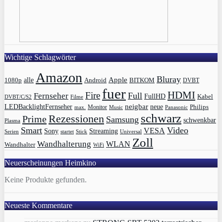
Wichtige Schlagwörter
Amazon
Bluray
Apple
1080p
alle
BITKOM
Android
DVBT
fuer
HDMI
Fire
Full
Fernseher
FullHD
Kabel
DVBT/C/S2
Filme
LEDBacklightFernseher
neigbar
neue
Philips
max.
Monitor
Music
Panasonic
schwarz
Rezessionen
Prime
Samsung
schwenkbar
Plasma
Smart
Video
VESA
Streaming
Sony
Serien
startet
Universal
Stick
Zoll
Wandhalterung
WLAN
Wandhalter
WiFi
Neuerscheinungen Heimkino
Keine Produkte gefunden.
Neueste Kommentare