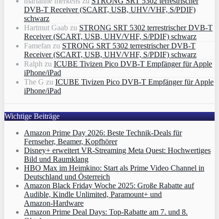
marianne merkens
zu
STRONG SRT 5302 terrestrischer
DVB-T Receiver (SCART, USB, UHV/VHF, S/PDIF)
schwarz
Hartmut Gaab
zu
STRONG SRT 5302 terrestrischer DVB-T
Receiver (SCART, USB, UHV/VHF, S/PDIF) schwarz
Famefan
zu
STRONG SRT 5302 terrestrischer DVB-T
Receiver (SCART, USB, UHV/VHF, S/PDIF) schwarz
Ralph
zu
ICUBE Tivizen Pico DVB-T Empfänger für Apple
iPhone/iPad
The G
zu
ICUBE Tivizen Pico DVB-T Empfänger für Apple
iPhone/iPad
Wichtige Beiträge
Amazon Prime Day 2026: Beste Technik-Deals für
Fernseher, Beamer, Kopfhörer
Disney+ erweitert VR‑Streaming Meta Quest: Hochwertiges
Bild und Raumklang
HBO Max im Heimkino: Start als Prime Video Channel in
Deutschland und Österreich
Amazon Black Friday Woche 2025: Große Rabatte auf
Audible, Kindle Unlimited, Paramount+ und
Amazon‑Hardware
Amazon Prime Deal Days: Top-Rabatte am 7. und 8.