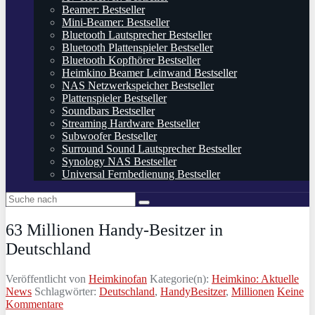
Beamer: Bestseller
Mini-Beamer: Bestseller
Bluetooth Lautsprecher Bestseller
Bluetooth Plattenspieler Bestseller
Bluetooth Kopfhörer Bestseller
Heimkino Beamer Leinwand Bestseller
NAS Netzwerkspeicher Bestseller
Plattenspieler Bestseller
Soundbars Bestseller
Streaming Hardware Bestseller
Subwoofer Bestseller
Surround Sound Lautsprecher Bestseller
Synology NAS Bestseller
Universal Fernbedienung Bestseller
63 Millionen Handy-Besitzer in
Deutschland
Veröffentlicht von
Heimkinofan
Kategorie(n):
Heimkino: Aktuelle
News
Schlagwörter:
Deutschland
,
HandyBesitzer
,
Millionen
Keine
Kommentare