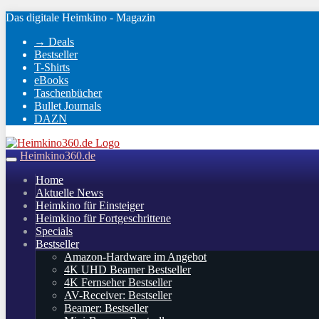
Skip
Das digitale Heimkino - Magazin
to
→ Deals
main
Bestseller
content
T-Shirts
eBooks
Taschenbücher
Bullet Journals
DAZN
Heimkino360.de
Toggle
navigation
Home
Aktuelle News
Heimkino für Einsteiger
Heimkino für Fortgeschrittene
Specials
Bestseller
Amazon-Hardware im Angebot
4K UHD Beamer Bestseller
4K Fernseher Bestseller
AV-Receiver: Bestseller
Beamer: Bestseller