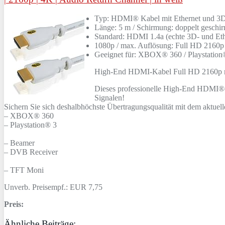
Typ: HDMI® Kabel mit Ethernet und 3D 
Länge: 5 m / Schirmung: doppelt geschir
Standard: HDMI 1.4a (echte 3D- und Ethe
1080p / max. Auflösung: Full HD 2160p 
Geeignet für: XBOX® 360 / Playstatio
High-End HDMI-Kabel Full HD 2160p mi
Dieses professionelle High-End HDMI®-V
Signalen!
Sichern Sie sich deshalbhöchste Übertragungsqualität mit dem aktuell
– XBOX® 360
– Playstation® 3
– Beamer
– DVB Receiver
– TFT Moni
Unverb. Preisempf.: EUR 7,75
Preis:
Ähnliche Beiträge: