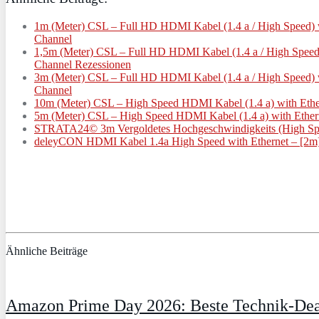
1m (Meter) CSL – Full HD HDMI Kabel (1.4 a / High Speed) w
Channel
1,5m (Meter) CSL – Full HD HDMI Kabel (1.4 a / High Speed)
Channel Rezessionen
3m (Meter) CSL – Full HD HDMI Kabel (1.4 a / High Speed) w
Channel
10m (Meter) CSL – High Speed HDMI Kabel (1.4 a) with Ether
5m (Meter) CSL – High Speed HDMI Kabel (1.4 a) with Ethern
STRATA24© 3m Vergoldetes Hochgeschwindigkeits (High Speed
deleyCON HDMI Kabel 1.4a High Speed with Ethernet – [2m]
Ähnliche Beiträge
Amazon Prime Day 2026: Beste Technik-Deal