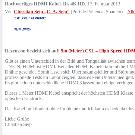
Hochwertiges HDMI Kabel. Bis 4K HD
,
17. Februar 2013
Von
Christian Seip „C. A. Seip“
(Port de Pollenca, Spanien) –
All
Rezension bezieht sich auf:
5m (Meter) CSL – High Speed HDMI K
Gibt es einen Unterschied in der Bild und Tonqualität zwischen t
– NEIN, HDMI ist HDMI. Bei allen HDMI Kabeln kommt die TMDS Te
Drähte gesendet. Somit lassen sich Übertragungsfehler und Störung
professionelle Tests im Labor zeigten, dass es kein Unterschied gibt.
Es gibt jedoch unterschiedliche HDMI Klassen und einige verfügen 
Dieses 1 Meter HDMI Kabel entspricht der höchsten HDMI Klasse un
optischen Eindruck.
Das Kabel funktioniert ohne Probleme und ich kann es bedenkenlos
Liebe Grüße
Christian Seip