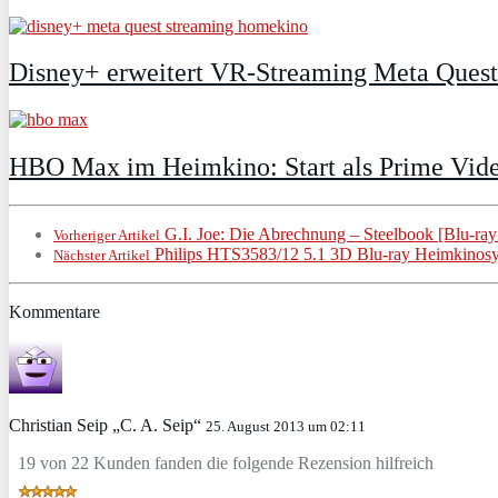
Disney+ erweitert VR‑Streaming Meta Ques
HBO Max im Heimkino: Start als Prime Vide
G.I. Joe: Die Abrechnung – Steelbook [Blu-ra
Vorheriger Artikel
Philips HTS3583/12 5.1 3D Blu-ray Heimkinosy
Nächster Artikel
Kommentare
Christian Seip „C. A. Seip“
25. August 2013 um 02:11
19 von 22 Kunden fanden die folgende Rezension hilfreich