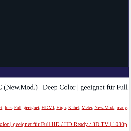
(New.Mod.) | Deep Color | geeignet für Full
et
,
fuer
,
Full
,
geeignet
,
HDMI
,
High
,
Kabel
,
Meter
,
New.Mod.
,
ready
,
or | geeignet für Full HD / HD Ready / 3D TV | 1080p