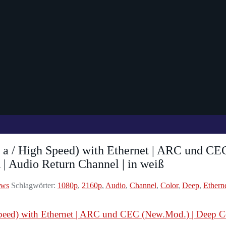
 / High Speed) with Ethernet | ARC und CEC 
| Audio Return Channel | in weiß
ews
Schlagwörter:
1080p
,
2160p
,
Audio
,
Channel
,
Color
,
Deep
,
Ethern
eed) with Ethernet | ARC und CEC (New.Mod.) | Deep Col