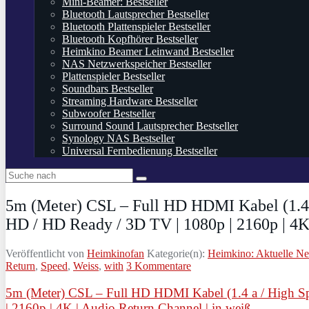
Mini-Beamer: Bestseller
Bluetooth Lautsprecher Bestseller
Bluetooth Plattenspieler Bestseller
Bluetooth Kopfhörer Bestseller
Heimkino Beamer Leinwand Bestseller
NAS Netzwerkspeicher Bestseller
Plattenspieler Bestseller
Soundbars Bestseller
Streaming Hardware Bestseller
Subwoofer Bestseller
Surround Sound Lautsprecher Bestseller
Synology NAS Bestseller
Universal Fernbedienung Bestseller
5m (Meter) CSL – Full HD HDMI Kabel (1.4 a
HD / HD Ready / 3D TV | 1080p | 2160p | 4K 
Veröffentlicht von
Heimkinofan
Kategorie(n):
Heimkino: Aktuelle N
Return
,
Speed
,
Weiss
,
with
3 Kommentare
5m (Meter) CSL – Full HD HDMI Kabel (1.4 a / High Sp
| 2160p | 4K | Audio Return Channel | in weiß