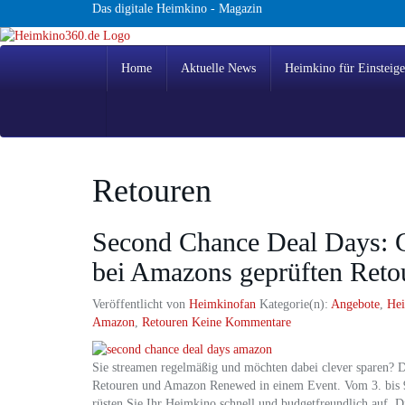
Skip
Das digitale Heimkino - Magazin
to
main
content
Home
Aktuelle News
Heimkino für Einsteige
Retouren
Second Chance Deal Days: 
bei Amazons geprüften Reto
Veröffentlicht von
Heimkinofan
Kategorie(n):
Angebote
,
Hei
Amazon
,
Retouren
Keine Kommentare
Sie streamen regelmäßig und möchten dabei clever sparen? 
Retouren und Amazon Renewed in einem Event. Vom 3. bis 9.
rüsten Sie Ihr Heimkino schnell und budgetfreundlich auf. D