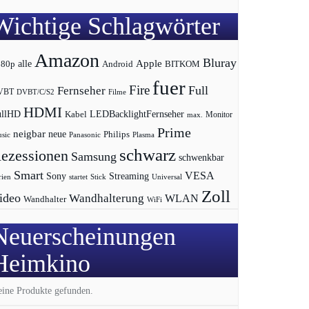
Wichtige Schlagwörter
Amazon
Bluray
Apple
080p
alle
BITKOM
Android
fuer
Fire
Full
Fernseher
VBT
DVBT/C/S2
Filme
HDMI
LEDBacklightFernseher
ullHD
Kabel
max.
Monitor
Prime
neigbar
neue
Philips
sic
Panasonic
Plasma
schwarz
ezessionen
Samsung
schwenkbar
Smart
VESA
Streaming
Sony
rien
startet
Universal
Stick
Zoll
ideo
Wandhalterung
WLAN
Wandhalter
WiFi
Neuerscheinungen
Heimkino
ine Produkte gefunden.