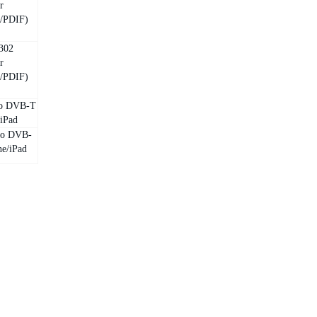
r
/PDIF)
302
r
/PDIF)
co DVB-T
/iPad
co DVB-
ne/iPad