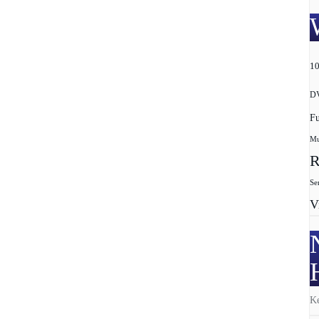
1
D
F
Mu
R
Se
V
Ke