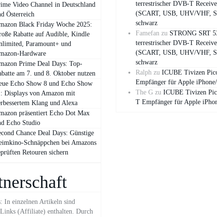
terrestrischer DVB-T Receive
ime Video Channel in Deutschland
(SCART, USB, UHV/VHF, S
d Österreich
schwarz
mazon Black Friday Woche 2025:
Famefan
zu
STRONG SRT 5
oße Rabatte auf Audible, Kindle
terrestrischer DVB-T Receive
nlimited, Paramount+ und
(SCART, USB, UHV/VHF, S
mazon‑Hardware
schwarz
mazon Prime Deal Days: Top-
Ralph
zu
ICUBE Tivizen Pi
batte am 7. und 8. Oktober nutzen
Empfänger für Apple iPhone
eue Echo Show 8 und Echo Show
The G
zu
ICUBE Tivizen Pi
: Displays von Amazon mit
T Empfänger für Apple iPho
rbessertem Klang und Alexa
mazon präsentiert Echo Dot Max
nd Echo Studio
cond Chance Deal Days: Günstige
eimkino-Schnäppchen bei Amazons
prüften Retouren sichern
tnerschaft
 In einzelnen Artikeln sind
inks (Affiliate) enthalten. Durch