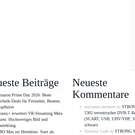
este Beiträge
Neueste
Kommentare
mazon Prime Day 2026: Beste
chnik-Deals für Fernseher, Beamer,
marianne merkens
zu
STRON
opfhörer
5302 terrestrischer DVB-T R
isney+ erweitert VR‑Streaming Meta
(SCART, USB, UHV/VHF, S
est: Hochwertiges Bild und
schwarz
aumklang
Hartmut Gaab
zu
STRONG S
BO Max im Heimkino: Start als