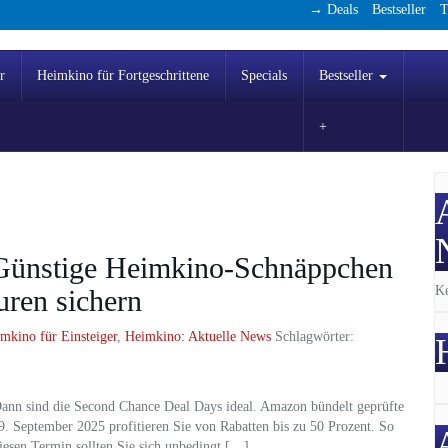
→ Deals
Bestseller
T
r
Heimkino für Fortgeschrittene
Specials
Bestseller
Günstige Heimkino-Schnäppchen
Ke
uren sichern
mkino für Einsteiger
,
Heimkino: Aktuelle News
Schlagwörter:
Dann sind die Second Chance Deal Days ideal. Amazon bündelt geprüfte
 September 2025 profitieren Sie von Rabatten bis zu 50 Prozent. So
iesen Termin sollten Sie sich unbedingt […]