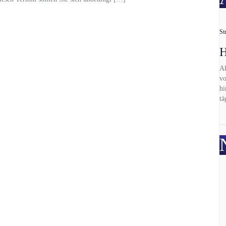
St
H
Ak
vo
hi
tä