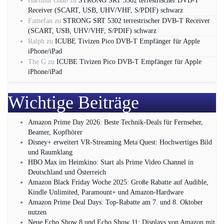
Hartmut Gaab
zu
STRONG SRT 5302 terrestrischer DVB-T
Receiver (SCART, USB, UHV/VHF, S/PDIF) schwarz
Famefan
zu
STRONG SRT 5302 terrestrischer DVB-T Receiver
(SCART, USB, UHV/VHF, S/PDIF) schwarz
Ralph
zu
ICUBE Tivizen Pico DVB-T Empfänger für Apple
iPhone/iPad
The G
zu
ICUBE Tivizen Pico DVB-T Empfänger für Apple
iPhone/iPad
Wichtige Beiträge
Amazon Prime Day 2026: Beste Technik-Deals für Fernseher,
Beamer, Kopfhörer
Disney+ erweitert VR‑Streaming Meta Quest: Hochwertiges Bild
und Raumklang
HBO Max im Heimkino: Start als Prime Video Channel in
Deutschland und Österreich
Amazon Black Friday Woche 2025: Große Rabatte auf Audible,
Kindle Unlimited, Paramount+ und Amazon‑Hardware
Amazon Prime Deal Days: Top-Rabatte am 7. und 8. Oktober
nutzen
Neue Echo Show 8 und Echo Show 11: Displays von Amazon mit