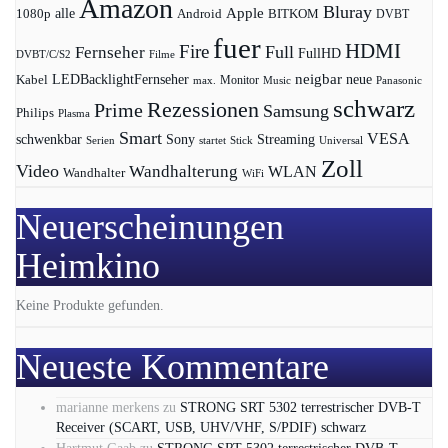
Amazon
Bluray
Apple
1080p
alle
BITKOM
Android
DVBT
fuer
HDMI
Fire
Full
Fernseher
FullHD
DVBT/C/S2
Filme
LEDBacklightFernseher
neigbar
neue
Kabel
max.
Monitor
Music
Panasonic
schwarz
Rezessionen
Prime
Samsung
Philips
Plasma
Smart
VESA
Streaming
schwenkbar
Sony
Serien
startet
Universal
Stick
Zoll
Video
Wandhalterung
WLAN
Wandhalter
WiFi
Neuerscheinungen
Heimkino
Keine Produkte gefunden.
Neueste Kommentare
marianne merkens
zu
STRONG SRT 5302 terrestrischer DVB-T
Receiver (SCART, USB, UHV/VHF, S/PDIF) schwarz