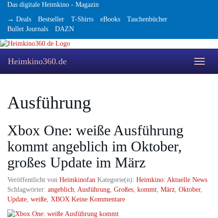
Skip
Das digitale Heimkino - Magazin
to
→ Deals
Bestseller
T-Shirts
eBooks
Taschenbücher
main
Bullet Journals
DAZN
content
Heimkino360.de
Toggle
naviga
Ausführung
Xbox One: weiße Ausführung
kommt angeblich im Oktober,
großes Update im März
Veröffentlicht von
Heimkinofan
Kategorie(n):
Heimkino: Aktuelle News
Schlagwörter:
angeblich
,
Ausführung
,
Großes
,
kommt
,
März
,
Oktober
,
Update
,
weiße
,
XBOX
Keine Kommentare