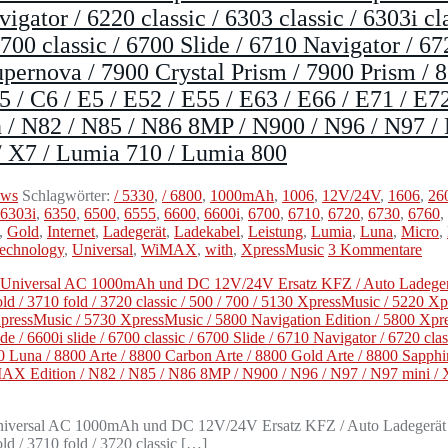
gator / 6220 classic / 6303 classic / 6303i cla
6700 classic / 6700 Slide / 6710 Navigator / 672
pernova / 7900 Crystal Prism / 7900 Prism / 8
5 / C6 / E5 / E52 / E55 / E63 / E66 / E71 / E7
 N82 / N85 / N86 8MP / N900 / N96 / N97 / N9
 / X7 / Lumia 710 / Lumia 800
ews
Schlagwörter:
/ 5330
,
/ 6800
,
1000mAh
,
1006
,
12V/24V
,
1606
,
26
6303i
,
6350
,
6500
,
6555
,
6600
,
6600i
,
6700
,
6710
,
6720
,
6730
,
6760
,
,
Gold
,
Internet
,
Ladegerät
,
Ladekabel
,
Leistung
,
Lumia
,
Luna
,
Micro
,
echnology
,
Universal
,
WiMAX
,
with
,
XpressMusic
3 Kommentare
ersal AC 1000mAh und DC 12V/24V Ersatz KFZ / Auto Ladegerät + Da
ld / 3710 fold / 3720 classic […]