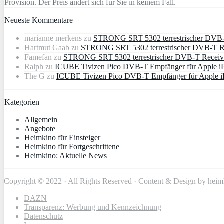
Provision. Der Preis ändert sich für Sie in keinem Fall.
Neueste Kommentare
marianne merkens
zu
STRONG SRT 5302 terrestrischer DVB
Hartmut Gaab
zu
STRONG SRT 5302 terrestrischer DVB-T 
Famefan
zu
STRONG SRT 5302 terrestrischer DVB-T Recei
Ralph
zu
ICUBE Tivizen Pico DVB-T Empfänger für Apple i
The G
zu
ICUBE Tivizen Pico DVB-T Empfänger für Apple i
Kategorien
Allgemein
Angebote
Heimkino für Einsteiger
Heimkino für Fortgeschrittene
Heimkino: Aktuelle News
Copyright © 2022 · All Rights Reserved · Content & Design by hei
DAZN
Transparenz: Werbung und Kennzeichnung
Datenschutz