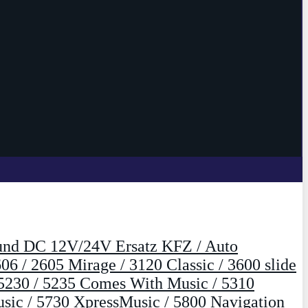
und DC 12V/24V Ersatz KFZ / Auto
06 / 2605 Mirage / 3120 Classic / 3600 slide
 / 5230 / 5235 Comes With Music / 5310
sic / 5730 XpressMusic / 5800 Navigation