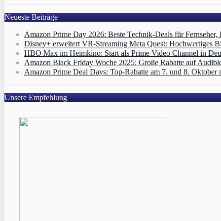
Neueste Beiträge
Amazon Prime Day 2026: Beste Technik-Deals für Fernseher,
Disney+ erweitert VR‑Streaming Meta Quest: Hochwertiges B
HBO Max im Heimkino: Start als Prime Video Channel in Deut
Amazon Black Friday Woche 2025: Große Rabatte auf Audibl
Amazon Prime Deal Days: Top-Rabatte am 7. und 8. Oktober 
Unsere Empfehlung