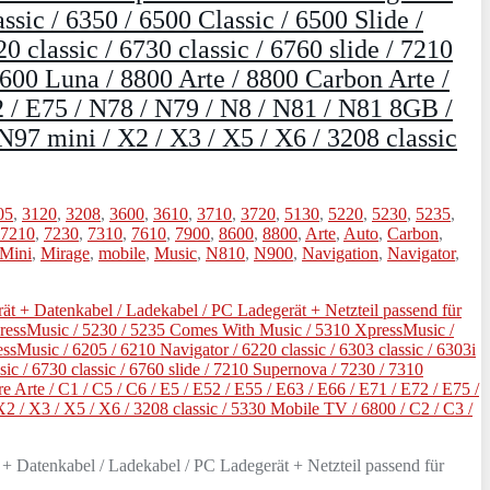
ssic / 6350 / 6500 Classic / 6500 Slide /
0 classic / 6730 classic / 6760 slide / 7210
600 Luna / 8800 Arte / 8800 Carbon Arte /
2 / E75 / N78 / N79 / N8 / N81 / N81 8GB /
7 mini / X2 / X3 / X5 / X6 / 3208 classic
05
,
3120
,
3208
,
3600
,
3610
,
3710
,
3720
,
5130
,
5220
,
5230
,
5235
,
7210
,
7230
,
7310
,
7610
,
7900
,
8600
,
8800
,
Arte
,
Auto
,
Carbon
,
Mini
,
Mirage
,
mobile
,
Music
,
N810
,
N900
,
Navigation
,
Navigator
,
tenkabel / Ladekabel / PC Ladegerät + Netzteil passend für