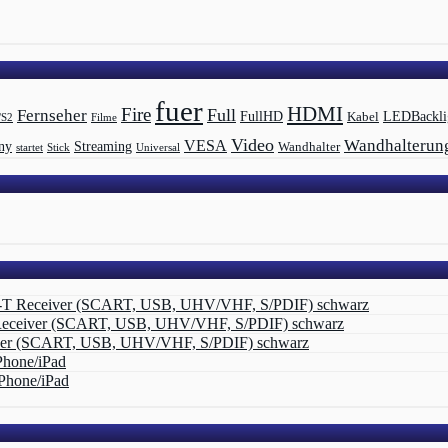
fuer
HDMI
Fire
Full
Fernseher
LEDBackli
FullHD
Kabel
/S2
Filme
Video
Wandhalterun
VESA
Streaming
ny
Wandhalter
startet
Universal
Stick
-T Receiver (SCART, USB, UHV/VHF, S/PDIF) schwarz
Receiver (SCART, USB, UHV/VHF, S/PDIF) schwarz
ver (SCART, USB, UHV/VHF, S/PDIF) schwarz
Phone/iPad
Phone/iPad