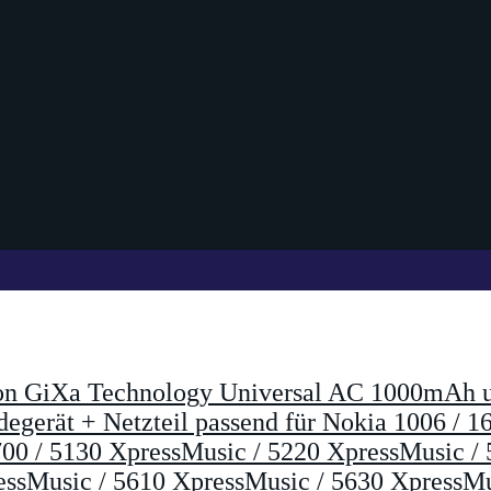
on GiXa Technology Universal AC 1000mAh 
gerät + Netzteil passend für Nokia 1006 / 16
 / 700 / 5130 XpressMusic / 5220 XpressMusic
essMusic / 5610 XpressMusic / 5630 XpressMu