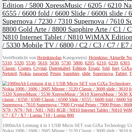
Edition / 5800 XpressMusic / 6205 / 6210 Navi
6555 / 6600 fold / 6600 Slide / 6600i slide / 
Supernova / 7230 / 7310 Supernova / 7610 Su
8800 Gold Arte / 8800 Sapphire Arte / C1 / C
N810 Internet Tablet / N810 WiMAX Edition /
/ 5330 Mobile TV / 6800 / C2 / C3 / C7 / E7
Veröffentlicht von
Heimkinofan
Kategorie(n):
Heimkino: Aktuelle N
5310
,
5320
,
5530
,
5610
,
5630
,
5730
,
5800
,
6205
,
6210
,
6220
,
6303
,
Classic
,
Comes
,
Crystal
,
Datenkabel
,
Edition
,
Ersatz
,
fold
,
fuer
,
GiXa
Netzteil
,
Nokia
,
passend
,
Prism
,
Sapphire
,
slide
,
Supernova
,
Tablet
,
T
1000mAh Leistung 4 in 1 USB Micro SET von GiXa Technology Univ
Nokia 1006 / 1606 / 2605 Mirage / 3120 Classic / 3600 slide / 3610 fo