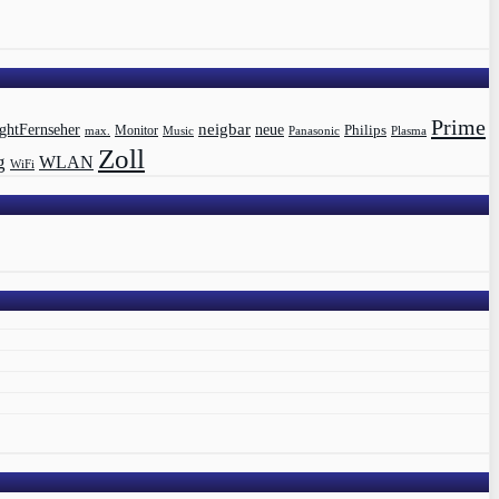
Prime
ghtFernseher
neigbar
neue
Philips
max.
Monitor
Music
Panasonic
Plasma
Zoll
g
WLAN
WiFi