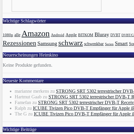
Wichtige Schlagwörter
Amazon
Bluray
Apple
1080p
alle
BITKOM
Android
DVBT
DVBT/C
schwarz
Rezessionen
Samsung
Smart
schwenkbar
So
Serien
Neuerscheinungen Heimkino
Keine Produkte gefunden.
Neueste Kommentare
marianne merkens
zu
STRONG SRT 5302 terrestrischer DVB
Hartmut Gaab
zu
STRONG SRT 5302 terrestrischer DVB-T 
Famefan
zu
STRONG SRT 5302 terrestrischer DVB-T Recei
Ralph
zu
ICUBE Tivizen Pico DVB-T Empfänger für Apple i
The G
zu
ICUBE Tivizen Pico DVB-T Empfänger für Apple i
Wichtige Beiträge