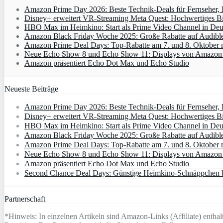
Amazon Prime Day 2026: Beste Technik-Deals für Fernseher,
Disney+ erweitert VR‑Streaming Meta Quest: Hochwertiges B
HBO Max im Heimkino: Start als Prime Video Channel in Deut
Amazon Black Friday Woche 2025: Große Rabatte auf Audibl
Amazon Prime Deal Days: Top-Rabatte am 7. und 8. Oktober 
Neue Echo Show 8 und Echo Show 11: Displays von Amazon m
Amazon präsentiert Echo Dot Max und Echo Studio
Neueste Beiträge
Amazon Prime Day 2026: Beste Technik-Deals für Fernseher,
Disney+ erweitert VR‑Streaming Meta Quest: Hochwertiges B
HBO Max im Heimkino: Start als Prime Video Channel in Deut
Amazon Black Friday Woche 2025: Große Rabatte auf Audibl
Amazon Prime Deal Days: Top-Rabatte am 7. und 8. Oktober 
Neue Echo Show 8 und Echo Show 11: Displays von Amazon m
Amazon präsentiert Echo Dot Max und Echo Studio
Second Chance Deal Days: Günstige Heimkino-Schnäppchen b
Partnerschaft
*Hinweis: In einzelnen Artikeln sind Amazon-Links (Affiliate) enthalt