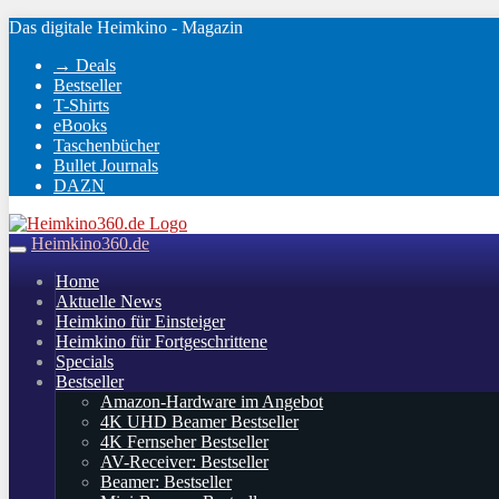
Skip
Das digitale Heimkino - Magazin
to
→ Deals
main
Bestseller
content
T-Shirts
eBooks
Taschenbücher
Bullet Journals
DAZN
Heimkino360.de
Toggle
navigation
Home
Aktuelle News
Heimkino für Einsteiger
Heimkino für Fortgeschrittene
Specials
Bestseller
Amazon-Hardware im Angebot
4K UHD Beamer Bestseller
4K Fernseher Bestseller
AV-Receiver: Bestseller
Beamer: Bestseller