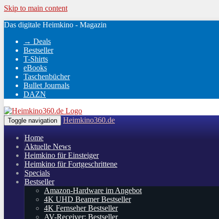
Skip to main content
Das digitale Heimkino - Magazin
→ Deals
Bestseller
T-Shirts
eBooks
Taschenbücher
Bullet Journals
DAZN
Heimkino360.de
Toggle navigation
Home
Aktuelle News
Heimkino für Einsteiger
Heimkino für Fortgeschrittene
Specials
Bestseller
Amazon-Hardware im Angebot
4K UHD Beamer Bestseller
4K Fernseher Bestseller
AV-Receiver: Bestseller