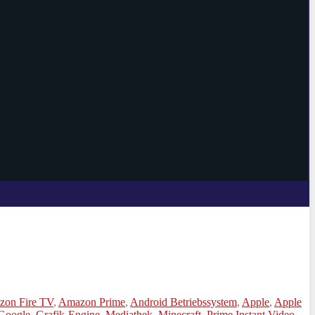
on Fire TV
,
Amazon Prime
,
Android Betriebssystem
,
Apple
,
Apple
Google
,
Grafik-Engine
,
Mediathek
,
Minecraft
,
Prime Instant Video
,