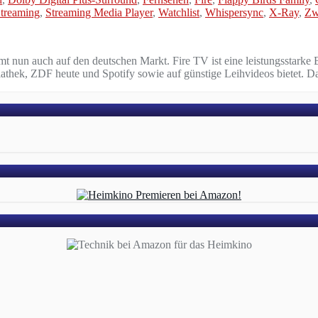
treaming
,
Streaming Media Player
,
Watchlist
,
Whispersync
,
X-Ray
,
Zw
nun auch auf den deutschen Markt. Fire TV ist eine leistungsstarke 
thek, ZDF heute und Spotify sowie auf günstige Leihvideos bietet. D