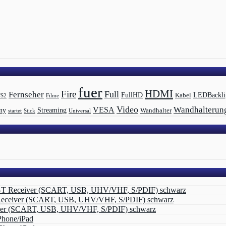
fuer
HDMI
Fire
Full
Fernseher
LEDBackli
FullHD
Kabel
/S2
Filme
Video
Wandhalterun
VESA
Streaming
ny
Wandhalter
startet
Universal
Stick
-T Receiver (SCART, USB, UHV/VHF, S/PDIF) schwarz
Receiver (SCART, USB, UHV/VHF, S/PDIF) schwarz
ver (SCART, USB, UHV/VHF, S/PDIF) schwarz
Phone/iPad