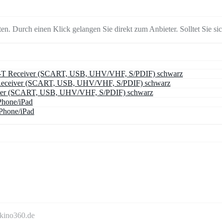
en. Durch einen Klick gelangen Sie direkt zum Anbieter. Solltet Sie sich
-T Receiver (SCART, USB, UHV/VHF, S/PDIF) schwarz
Receiver (SCART, USB, UHV/VHF, S/PDIF) schwarz
ver (SCART, USB, UHV/VHF, S/PDIF) schwarz
Phone/iPad
Phone/iPad
mkino360.de