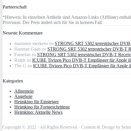
Partnerschaft
*Hinweis: In einzelnen Artikeln sind Amazon-Links (Affiliate) enthalt
Provision. Der Preis ändert sich für Sie in keinem Fall.
Neueste Kommentare
marianne merkens
zu
STRONG SRT 5302 terrestrischer DVB
Hartmut Gaab
zu
STRONG SRT 5302 terrestrischer DVB-T 
Famefan
zu
STRONG SRT 5302 terrestrischer DVB-T Recei
Ralph
zu
ICUBE Tivizen Pico DVB-T Empfänger für Apple i
The G
zu
ICUBE Tivizen Pico DVB-T Empfänger für Apple i
Kategorien
Allgemein
Angebote
Heimkino für Einsteiger
Heimkino für Fortgeschrittene
Heimkino: Aktuelle News
Copyright © 2022 · All Rights Reserved · Content & Design by hei