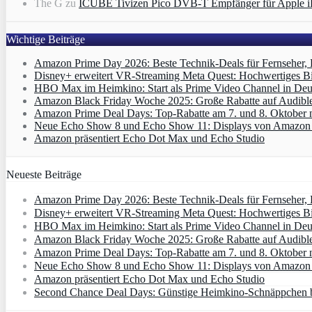
The G
zu
ICUBE Tivizen Pico DVB-T Empfänger für Apple i
Wichtige Beiträge
Amazon Prime Day 2026: Beste Technik-Deals für Fernseher,
Disney+ erweitert VR‑Streaming Meta Quest: Hochwertiges B
HBO Max im Heimkino: Start als Prime Video Channel in Deut
Amazon Black Friday Woche 2025: Große Rabatte auf Audibl
Amazon Prime Deal Days: Top-Rabatte am 7. und 8. Oktober 
Neue Echo Show 8 und Echo Show 11: Displays von Amazon m
Amazon präsentiert Echo Dot Max und Echo Studio
Neueste Beiträge
Amazon Prime Day 2026: Beste Technik-Deals für Fernseher,
Disney+ erweitert VR‑Streaming Meta Quest: Hochwertiges B
HBO Max im Heimkino: Start als Prime Video Channel in Deut
Amazon Black Friday Woche 2025: Große Rabatte auf Audibl
Amazon Prime Deal Days: Top-Rabatte am 7. und 8. Oktober 
Neue Echo Show 8 und Echo Show 11: Displays von Amazon m
Amazon präsentiert Echo Dot Max und Echo Studio
Second Chance Deal Days: Günstige Heimkino-Schnäppchen b