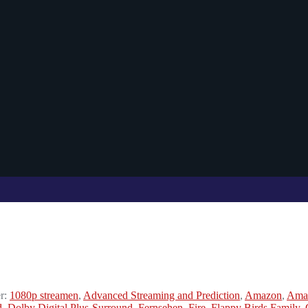
r:
1080p streamen
,
Advanced Streaming and Prediction
,
Amazon
,
Amaz
d
,
Dolby Digital Plus-Surround
,
Fernsehen
,
Fire
,
Flappy Birds Family
,