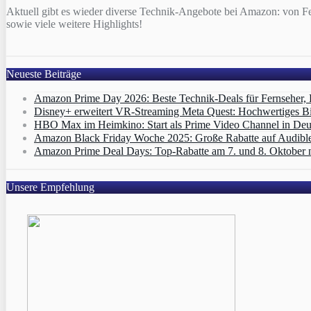
Aktuell gibt es wieder diverse Technik-Angebote bei Amazon: von F
sowie viele weitere Highlights!
Neueste Beiträge
Amazon Prime Day 2026: Beste Technik-Deals für Fernseher,
Disney+ erweitert VR‑Streaming Meta Quest: Hochwertiges B
HBO Max im Heimkino: Start als Prime Video Channel in Deut
Amazon Black Friday Woche 2025: Große Rabatte auf Audibl
Amazon Prime Deal Days: Top-Rabatte am 7. und 8. Oktober 
Unsere Empfehlung