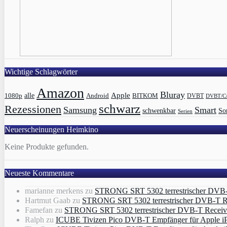
Wichtige Schlagwörter
Amazon
Bluray
Apple
1080p
alle
BITKOM
Android
DVBT
DVBT/C
schwarz
Rezessionen
Samsung
Smart
schwenkbar
So
Serien
Neuerscheinungen Heimkino
Keine Produkte gefunden.
Neueste Kommentare
marianne merkens
zu
STRONG SRT 5302 terrestrischer DVB
Hartmut Gaab
zu
STRONG SRT 5302 terrestrischer DVB-T 
Famefan
zu
STRONG SRT 5302 terrestrischer DVB-T Recei
Ralph
zu
ICUBE Tivizen Pico DVB-T Empfänger für Apple i