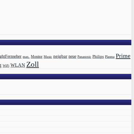
Prime
ghtFernseher
neigbar
neue
Philips
max.
Monitor
Music
Panasonic
Plasma
Zoll
g
WLAN
WiFi