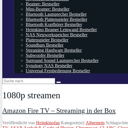
Beamer: Bestseller
Mini-Beamer: Bestseller
Bluetooth Lautsprecher Bestseller
Bluetooth Plattenspieler Bestseller
Bluetooth Kopfhörer Bestseller
Heimkino Beamer Leinwand Bestseller
NAS Netzwerkspeicher Bestseller
Plattenspieler Bestseller
Soundbars Bestseller
Streaming Hardware Bestseller
Subwoofer Bestseller
Surround Sound Lautsprecher Bestseller
Synology NAS Bestseller
Universal Fernbedienung Bestseller
1080p streamen
Amazon Fire TV – Streaming in der Box
Veröffentlicht von
Heimkinofan
Kategorie(n):
Allgemein
Schlagwörte
TV
,
ASAP
,
Asphalt 8
,
Castle of Illusion
,
Chromecast
,
CLARC
,
Clou