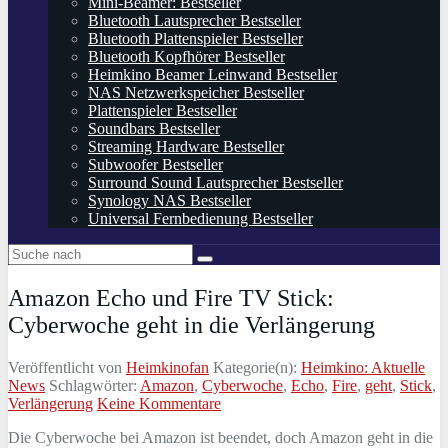
Mini-Beamer: Bestseller
Bluetooth Lautsprecher Bestseller
Bluetooth Plattenspieler Bestseller
Bluetooth Kopfhörer Bestseller
Heimkino Beamer Leinwand Bestseller
NAS Netzwerkspeicher Bestseller
Plattenspieler Bestseller
Soundbars Bestseller
Streaming Hardware Bestseller
Subwoofer Bestseller
Surround Sound Lautsprecher Bestseller
Synology NAS Bestseller
Universal Fernbedienung Bestseller
Amazon Echo und Fire TV Stick:
Cyberwoche geht in die Verlängerung
Veröffentlicht von
Heimkinofan
Kategorie(n):
Heimkino: Aktuelle
News
Schlagwörter:
Amazon
,
Cyberwoche
,
Echo
,
Fire
,
geht
,
Stick
,
Verlängerung
Keine Kommentare
Die Cyberwoche bei Amazon ist beendet, doch Amazon geht in die