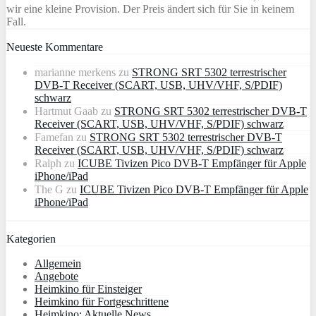
wir eine kleine Provision. Der Preis ändert sich für Sie in keinem
Fall.
Neueste Kommentare
marianne merkens
zu
STRONG SRT 5302 terrestrischer
DVB-T Receiver (SCART, USB, UHV/VHF, S/PDIF)
schwarz
Hartmut Gaab
zu
STRONG SRT 5302 terrestrischer DVB-T
Receiver (SCART, USB, UHV/VHF, S/PDIF) schwarz
Famefan
zu
STRONG SRT 5302 terrestrischer DVB-T
Receiver (SCART, USB, UHV/VHF, S/PDIF) schwarz
Ralph
zu
ICUBE Tivizen Pico DVB-T Empfänger für Apple
iPhone/iPad
The G
zu
ICUBE Tivizen Pico DVB-T Empfänger für Apple
iPhone/iPad
Kategorien
Allgemein
Angebote
Heimkino für Einsteiger
Heimkino für Fortgeschrittene
Heimkino: Aktuelle News