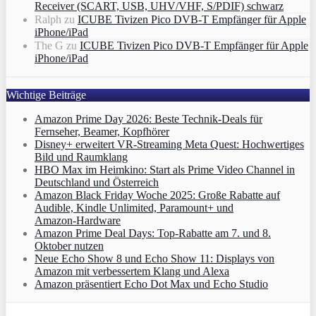
Receiver (SCART, USB, UHV/VHF, S/PDIF) schwarz
Ralph
zu
ICUBE Tivizen Pico DVB-T Empfänger für Apple
iPhone/iPad
The G
zu
ICUBE Tivizen Pico DVB-T Empfänger für Apple
iPhone/iPad
Wichtige Beiträge
Amazon Prime Day 2026: Beste Technik-Deals für
Fernseher, Beamer, Kopfhörer
Disney+ erweitert VR‑Streaming Meta Quest: Hochwertiges
Bild und Raumklang
HBO Max im Heimkino: Start als Prime Video Channel in
Deutschland und Österreich
Amazon Black Friday Woche 2025: Große Rabatte auf
Audible, Kindle Unlimited, Paramount+ und
Amazon‑Hardware
Amazon Prime Deal Days: Top-Rabatte am 7. und 8.
Oktober nutzen
Neue Echo Show 8 und Echo Show 11: Displays von
Amazon mit verbessertem Klang und Alexa
Amazon präsentiert Echo Dot Max und Echo Studio