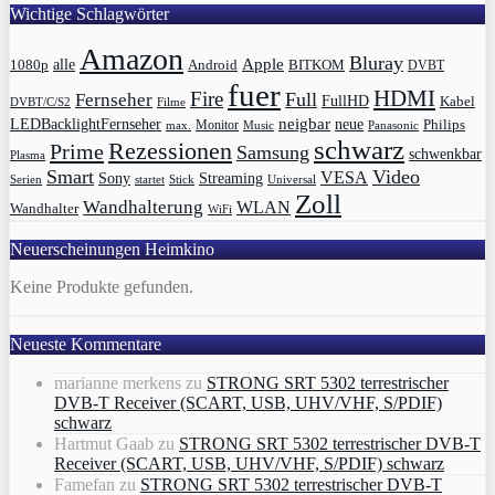
Wichtige Schlagwörter
Amazon
Bluray
Apple
1080p
alle
BITKOM
Android
DVBT
fuer
HDMI
Fire
Full
Fernseher
FullHD
Kabel
DVBT/C/S2
Filme
LEDBacklightFernseher
neigbar
neue
Philips
max.
Monitor
Music
Panasonic
schwarz
Rezessionen
Prime
Samsung
schwenkbar
Plasma
Smart
Video
VESA
Streaming
Sony
Serien
startet
Universal
Stick
Zoll
Wandhalterung
WLAN
Wandhalter
WiFi
Neuerscheinungen Heimkino
Keine Produkte gefunden.
Neueste Kommentare
marianne merkens
zu
STRONG SRT 5302 terrestrischer
DVB-T Receiver (SCART, USB, UHV/VHF, S/PDIF)
schwarz
Hartmut Gaab
zu
STRONG SRT 5302 terrestrischer DVB-T
Receiver (SCART, USB, UHV/VHF, S/PDIF) schwarz
Famefan
zu
STRONG SRT 5302 terrestrischer DVB-T