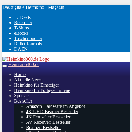
Skip
Das digitale Heimkino - Magazin
to
→ Deals
main
Bestseller
content
T-Shirts
eBooks
Taschenbücher
Bullet Journals
DAZN
Heimkino360.de
Toggle
navigation
Home
Aktuelle News
Heimkino für Einsteiger
Heimkino für Fortgeschrittene
Specials
Bestseller
Amazon-Hardware im Angebot
4K UHD Beamer Bestseller
4K Fernseher Bestseller
AV-Receiver: Bestseller
Beamer: Bestseller