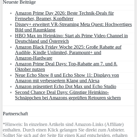
Neueste Beiträge
Amazon Prime Day 2026: Beste Technik-Deals für
Fernseher, Beamer, Kopfhörer
Disney+ erweitert VR‑Streaming Meta Quest: Hochwertiges
Bild und Raumklang
HBO Max im Heimkino: Start als Prime Video Channel in
Deutschland und Österreich
Amazon Black Friday Woche 2025: Große Rabatte auf
Audible, Kindle Unlimited, Paramount+ und
Amazon‑Hardware
Amazon Prime Deal Days: Top-Rabatte am 7. und 8.
Oktober nutzen
Neue Echo Show 8 und Echo Show 11: Displays von
Amazon mit verbessertem Klang und Alexa
Amazon präsentiert Echo Dot Max und Echo Studio
Second Chance Deal Days: Günstige Heimkino-
Schnäppchen bei Amazons geprüften Retouren sichern
Partnerschaft
*Hinweis: In einzelnen Artikeln sind Amazon-Links (Affiliate)
enthalten. Durch einen Klick gelangen Sie direkt zum Anbieter.
Solltet Sie sich auf der Seite für einen Kauf entscheiden, erhalten