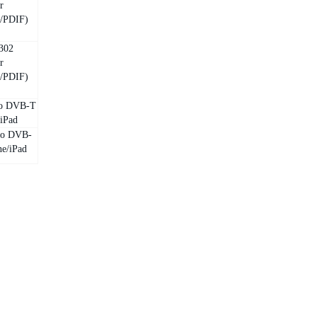
r
/PDIF)
302
r
/PDIF)
co DVB-T
/iPad
co DVB-
ne/iPad