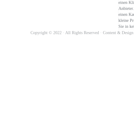
einen Kl
luôn
Anbieter.
là
einen Kau
vấn
kleine Pr
đề
Sie in ke
khiến
Copyright © 2022 · All Rights Reserved · Content & Desig
các
cô
dâu
trẻ
đau
đầu
13
mẫu
hoa
cưới
cầm
tay
mùa
thu
tuyệt
đẹp
cho