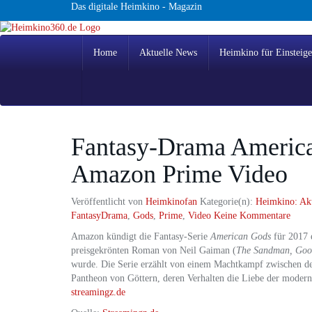
Skip
Das digitale Heimkino - Magazin
to
main
content
Home
Aktuelle News
Heimkino für Einsteige
Fantasy-Drama America
Amazon Prime Video
Veröffentlicht von
Heimkinofan
Kategorie(n):
Heimkino: Ak
FantasyDrama
,
Gods
,
Prime
,
Video
Keine Kommentare
Amazon kündigt die Fantasy-Serie
American Gods
für 2017 
preisgekrönten Roman von Neil Gaiman (
The Sandman, Goo
wurde. Die Serie erzählt von einem Machtkampf zwischen de
Pantheon von Göttern, deren Verhalten die Liebe der moder
streamingz.de