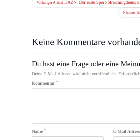
ngườit
DAZN: Der erste Sport-Streamingdienst u
Vorheriger Artikel
đề
software
Cách
Nächster Ar
defined
mặc
radio
quần
sdr
culottes
gnuradio
đẹp
Keine Kommentare vorhand
hướng
cho
dẫn
cô
sử
nàng
dụng
chân
Du hast eine Frage oder eine Meinu
gnuradio
ngắn
trong
Quần
Deine E-Mail-Adresse wird nicht veröffentlicht. Erforderlich
bảo
culottes
*
Kommentar
mật
là
sdr
một
software
trong
defined
những
radio
item
„gây
sốt“
với
*
Name
E-Mail Adres
các