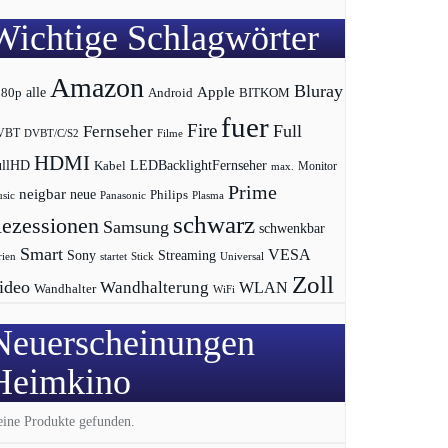
Wichtige Schlagwörter
Amazon
Bluray
Apple
080p
alle
BITKOM
Android
fuer
Fire
Full
Fernseher
VBT
DVBT/C/S2
Filme
HDMI
LEDBacklightFernseher
ullHD
Kabel
max.
Monitor
Prime
neigbar
neue
Philips
sic
Panasonic
Plasma
schwarz
ezessionen
Samsung
schwenkbar
Smart
VESA
Streaming
Sony
rien
startet
Universal
Stick
Zoll
ideo
Wandhalterung
WLAN
Wandhalter
WiFi
Neuerscheinungen
Heimkino
ine Produkte gefunden.