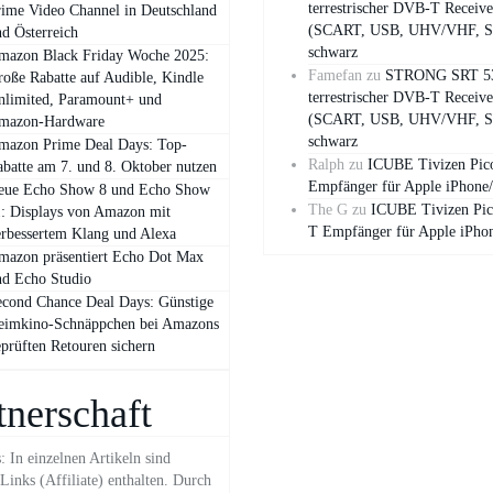
terrestrischer DVB-T Receive
ime Video Channel in Deutschland
(SCART, USB, UHV/VHF, S
d Österreich
schwarz
mazon Black Friday Woche 2025:
Famefan
zu
STRONG SRT 5
oße Rabatte auf Audible, Kindle
terrestrischer DVB-T Receive
nlimited, Paramount+ und
(SCART, USB, UHV/VHF, S
mazon‑Hardware
schwarz
mazon Prime Deal Days: Top-
Ralph
zu
ICUBE Tivizen Pi
batte am 7. und 8. Oktober nutzen
Empfänger für Apple iPhone
eue Echo Show 8 und Echo Show
The G
zu
ICUBE Tivizen Pi
: Displays von Amazon mit
T Empfänger für Apple iPho
rbessertem Klang und Alexa
mazon präsentiert Echo Dot Max
nd Echo Studio
cond Chance Deal Days: Günstige
eimkino-Schnäppchen bei Amazons
prüften Retouren sichern
tnerschaft
 In einzelnen Artikeln sind
inks (Affiliate) enthalten. Durch