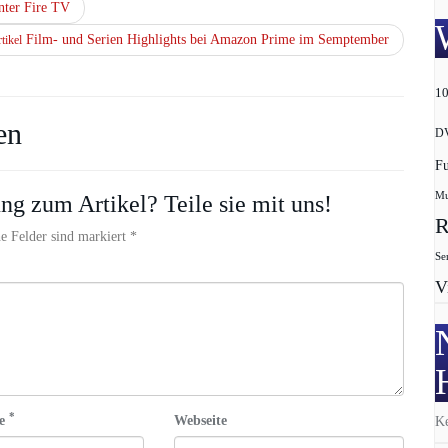
nter Fire TV
Film- und Serien Highlights bei Amazon Prime im Semptember
tikel
1
en
D
F
Mu
ng zum Artikel? Teile sie mit uns!
R
e Felder sind markiert *
Se
V
*
se
Webseite
Ke