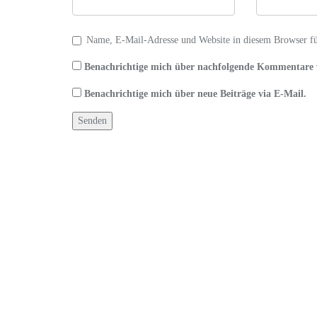
tín
đồ
thời
Name, E-Mail-Adresse und Website in diesem Browser f
trang
Mãn
Benachrichtige mich über nachfolgende Kommentare 
nhãn
Benachrichtige mich über neue Beiträge via E-Mail.
với
street
style
cuối
xuân
đầu
hè
của
các
quý
cô
Cách
làm
vòng
tay
handmade