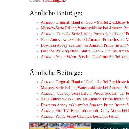
Quelle:
Streamingz.de
Ähnliche Beiträge:
Amazon Original: Hand of God – Staffel 2 exklusiv
Mystery-Serie Falling Water exklusiv bei Amazon Pr
Amazon: Comedy-Serie Life in Pieces exklusiv auf P
Neue Autoshow exklusiv bei Amazon Prime Instant V
Downton Abbey exklusiv bei Amazon Prime Instant 
Fear the Walking Dead: Staffel 3 ab 5. Juni bei Ama
Amazon Prime Video: Bosch – Die dritte Staffel ko
dự
software
Ähnliche Beiträge:
án
defined
nghiên
radio
Amazon Original: Hand of God – Staffel 2 exklusiv
cứu
sdr
Mystery-Serie Falling Water exklusiv bei Amazon Pr
software
là
Amazon: Comedy-Serie Life in Pieces exklusiv auf P
defined
gì
Neue Autoshow exklusiv bei Amazon Prime Instant V
radio
–
Downton Abbey exklusiv bei Amazon Prime Instant 
các
software
Amazon Fire TV: Erste Inhalte mit Dolby Atmos bei
dự
defined
Amazon Prime Video Channels kostenlos testen!
án
radio
nghiên
được
cứu