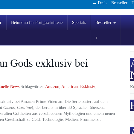
→ Deals
Bestseller
T
r
Heimkino für Fortgeschrittene
Specials
Bestseller
n Gods exklusiv bei
tuelle News
Schlagwörter:
Amazon
,
American
,
Exklusiv
,
Ke
exklusiv bei Amazon Prime Video an. Die Serie basiert auf dem
d Omens, Coraline
), der bereits in über 30 Sprachen übersetzt
n alten Gottheiten aus verschiedenen Mythologien und einem neuen
nen Gesellschaft zu Geld, Technologie, Medien, Prominenz…