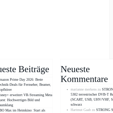
este Beiträge
Neueste
Kommentare
mazon Prime Day 2026: Beste
chnik-Deals für Fernseher, Beamer,
marianne merkens
zu
STRON
opfhörer
5302 terrestrischer DVB-T R
isney+ erweitert VR‑Streaming Meta
(SCART, USB, UHV/VHF, S
est: Hochwertiges Bild und
schwarz
aumklang
Hartmut Gaab
zu
STRONG S
BO Max im Heimkino: Start als