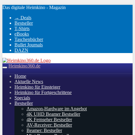
Skip
Das digitale Heimkino - Magazin
to
→ Deals
main
Bestseller
content
T-Shirts
eBooks
Taschenbücher
Bullet Journals
DAZN
Heimkino360.de
Toggle
navigation
Home
Aktuelle News
Heimkino für Einsteiger
Heimkino für Fortgeschrittene
Specials
Bestseller
Amazon-Hardware im Angebot
4K UHD Beamer Bestseller
4K Fernseher Bestseller
AV-Receiver: Bestseller
Beamer: Bestseller