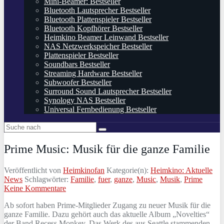
Mini-Beamer: Bestseller
Bluetooth Lautsprecher Bestseller
Bluetooth Plattenspieler Bestseller
Bluetooth Kopfhörer Bestseller
Heimkino Beamer Leinwand Bestseller
NAS Netzwerkspeicher Bestseller
Plattenspieler Bestseller
Soundbars Bestseller
Streaming Hardware Bestseller
Subwoofer Bestseller
Surround Sound Lautsprecher Bestseller
Synology NAS Bestseller
Universal Fernbedienung Bestseller
Prime Music: Musik für die ganze Familie
Veröffentlicht von
Heimkinofan
Kategorie(n):
Heimkino: Aktuelle
News
Schlagwörter:
Familie
,
fuer
,
ganze
,
Music
,
Musik
,
Prime
Keine Kommentare
Ab sofort haben Prime-Mitglieder Zugang zu neuer Musik für die
ganze Familie. Dazu gehört auch das aktuelle Album „Novelties“
der Band Recess Monkey. Das Werk des aus Seattle stammenden