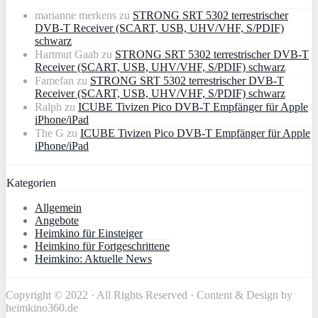
marianne merkens
zu
STRONG SRT 5302 terrestrischer
DVB-T Receiver (SCART, USB, UHV/VHF, S/PDIF)
schwarz
Hartmut Gaab
zu
STRONG SRT 5302 terrestrischer DVB-T
Receiver (SCART, USB, UHV/VHF, S/PDIF) schwarz
Famefan
zu
STRONG SRT 5302 terrestrischer DVB-T
Receiver (SCART, USB, UHV/VHF, S/PDIF) schwarz
Ralph
zu
ICUBE Tivizen Pico DVB-T Empfänger für Apple
iPhone/iPad
The G
zu
ICUBE Tivizen Pico DVB-T Empfänger für Apple
iPhone/iPad
Kategorien
Allgemein
Angebote
Heimkino für Einsteiger
Heimkino für Fortgeschrittene
Heimkino: Aktuelle News
Copyright © 2022 · All Rights Reserved · Content & Design by
heimkino360.de