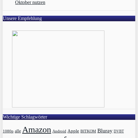
Oktober nutzen
Unsere Empfehlung
Wichtige Schlagwörter
Amazon
Bluray
Apple
1080p
alle
BITKOM
Android
DVBT