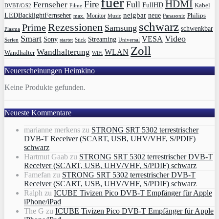
fuer
HDMI
Fire
Full
Fernseher
FullHD
Kabel
DVBT/C/S2
Filme
LEDBacklightFernseher
neigbar
neue
Philips
max.
Monitor
Music
Panasonic
schwarz
Rezessionen
Prime
Samsung
schwenkbar
Plasma
Smart
Video
VESA
Streaming
Sony
Serien
startet
Universal
Stick
Zoll
Wandhalterung
WLAN
Wandhalter
WiFi
Neuerscheinungen Heimkino
Keine Produkte gefunden.
Neueste Kommentare
marianne merkens
zu
STRONG SRT 5302 terrestrischer
DVB-T Receiver (SCART, USB, UHV/VHF, S/PDIF)
schwarz
Hartmut Gaab
zu
STRONG SRT 5302 terrestrischer DVB-T
Receiver (SCART, USB, UHV/VHF, S/PDIF) schwarz
Famefan
zu
STRONG SRT 5302 terrestrischer DVB-T
Receiver (SCART, USB, UHV/VHF, S/PDIF) schwarz
Ralph
zu
ICUBE Tivizen Pico DVB-T Empfänger für Apple
iPhone/iPad
The G
zu
ICUBE Tivizen Pico DVB-T Empfänger für Apple