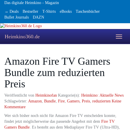
Skip
Das digitale Heimkino - Magazin
to
→ Deals
Bestseller
T-Shirts
eBooks
Taschenbücher
main
Bullet Journals
DAZN
content
Heimkino360.de
Toggle
naviga
Amazon Fire TV Gamers
Bundle zum reduzierten
Preis
Veröffentlicht von
Heimkinofan
Kategorie(n):
Heimkino: Aktuelle News
Schlagwörter:
Amazon
,
Bundle
,
Fire
,
Gamers
,
Preis
,
reduzierten
Keine
Kommentare
Wer sich bisher noch nicht für Amazon Fire TV entscheiden konnte,
findet jetzt möglicherweise das passende Angebot mit dem
Fire TV
Gamers Bundle
. Es besteht aus dem Mediaplayer Fire TV (Ultra-HD),