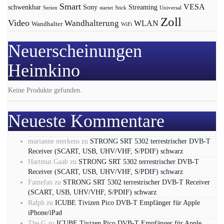
Smart
VESA
Streaming
schwenkbar
Sony
Serien
startet
Universal
Stick
Zoll
Video
Wandhalterung
WLAN
Wandhalter
WiFi
Neuerscheinungen
Heimkino
Keine Produkte gefunden.
Neueste Kommentare
marianne merkens
zu
STRONG SRT 5302 terrestrischer DVB-T
Receiver (SCART, USB, UHV/VHF, S/PDIF) schwarz
Hartmut Gaab
zu
STRONG SRT 5302 terrestrischer DVB-T
Receiver (SCART, USB, UHV/VHF, S/PDIF) schwarz
Famefan
zu
STRONG SRT 5302 terrestrischer DVB-T Receiver
(SCART, USB, UHV/VHF, S/PDIF) schwarz
Ralph
zu
ICUBE Tivizen Pico DVB-T Empfänger für Apple
iPhone/iPad
The G
zu
ICUBE Tivizen Pico DVB-T Empfänger für Apple