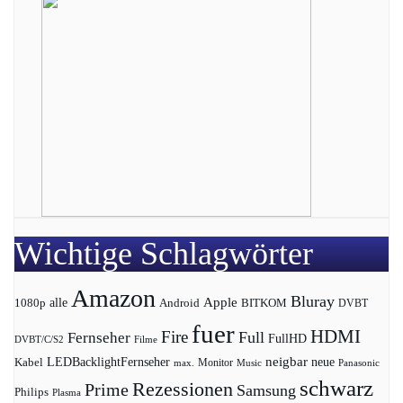
Wichtige Schlagwörter
Amazon
Bluray
Apple
1080p
alle
BITKOM
Android
DVBT
fuer
HDMI
Fire
Full
Fernseher
FullHD
DVBT/C/S2
Filme
LEDBacklightFernseher
neigbar
neue
Kabel
max.
Monitor
Music
Panasonic
schwarz
Rezessionen
Prime
Samsung
Philips
Plasma