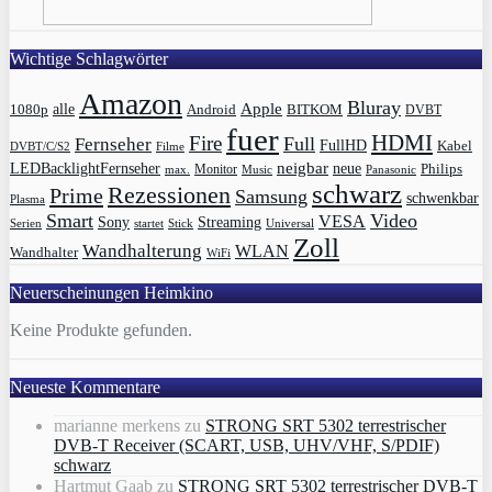
Wichtige Schlagwörter
Amazon
Bluray
Apple
1080p
alle
BITKOM
Android
DVBT
fuer
HDMI
Fire
Full
Fernseher
FullHD
Kabel
DVBT/C/S2
Filme
LEDBacklightFernseher
neigbar
neue
Philips
max.
Monitor
Music
Panasonic
schwarz
Rezessionen
Prime
Samsung
schwenkbar
Plasma
Smart
Video
VESA
Streaming
Sony
Serien
startet
Universal
Stick
Zoll
Wandhalterung
WLAN
Wandhalter
WiFi
Neuerscheinungen Heimkino
Keine Produkte gefunden.
Neueste Kommentare
marianne merkens
zu
STRONG SRT 5302 terrestrischer
DVB-T Receiver (SCART, USB, UHV/VHF, S/PDIF)
schwarz
Hartmut Gaab
zu
STRONG SRT 5302 terrestrischer DVB-T