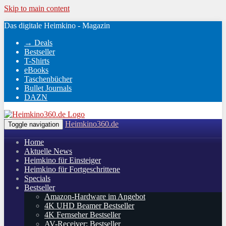
Skip to main content
Das digitale Heimkino - Magazin
→ Deals
Bestseller
T-Shirts
eBooks
Taschenbücher
Bullet Journals
DAZN
Heimkino360.de
Toggle navigation
Home
Aktuelle News
Heimkino für Einsteiger
Heimkino für Fortgeschrittene
Specials
Bestseller
Amazon-Hardware im Angebot
4K UHD Beamer Bestseller
4K Fernseher Bestseller
AV-Receiver: Bestseller