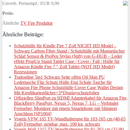
Unverb. Preisempf.: EUR 9,99
Preis:
Ähnliche
TV Fire Produkte
Ähnliche Beiträge:
Schutzhülle für Kindle Fire 7 Zoll NICHT HD Model –
Schwarz Carbon Fibre Stand / Schutzhülle mit Magnetischer
Schlaf Sensor & ProPen Stylus (Stift) von G-HUB – Leder
effekt PropUp Stand Tablet Case / Cover / Fall / Hülle für
Amazon Kindle Fire 7 “ Zoll Tablet (NOT HD Model)
Rezessionen
Traitonline 5in1 Schwarz Seite offen Oil Skin PU
Ledertasche Flip Schutz Hülle Etui Schale Tasche für
Amazon Fire Phone Schutzhülle Cover Case Wallet Design
Mit Kreditkartenfächer+3*Displayschutzfolien
Offiziellen SlimPort zu HDMI Adapterkabel für Amazon Fire,
BlackBerry PassPort, Nexus 5, Nexus 7, LG – Verbindet
Fernseher, Monitore mit einem Smartphone mit Slimport
Anschluss [SP1004]
Vogels VFW 165 TV-Wandhalterung für 103-165 cm (40-65
Zoll) Fernseher, neigbar, max. 100 kg, schwarz
Vogels Wall 1315 TV-Wandhalterung für 81-203 cm (32-80