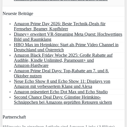
Neueste Beiträge
Amazon Prime Day 2026: Beste Technik-Deals für
Fernseher, Beamer, Kopfhörer
Disney+ erweitert VR‑Streaming Meta Quest: Hochwertiges
Bild und Raumklang
HBO Max im Heimkino: Start als Prime Video Channel in
Deutschland und Österreich
Amazon Black Friday Woche 2025: Große Rabatte auf
Audible, Kindle Unlimited, Paramount+ und
Amazon‑Hardware
Amazon Prime Deal Days: Top-Rabatte am 7. und 8.
Oktober nutzen
Neue Echo Show 8 und Echo Show 11: Displays von
Amazon mit verbessertem Klang und Alexa
Amazon präsentiert Echo Dot Max und Echo Studio
Second Chance Deal Days: Günstige Heimkino-
Schnäppchen bei Amazons geprüften Retouren sichern
Partnerschaft
*Hinweis: In einzelnen Artikeln sind Amazon-Links (Affiliate)