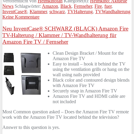
Veröffentlicht von
Heimkinofan
Kategorie(n):
Heimkino: Aktuelle
News
Schlagwörter:
Amazon
,
Black
,
Fernseher
,
Fire
,
fuer
,
InventCase®
,
Klammer
,
schwarz
,
TVHalterung
,
TVWandhalterung
Keine Kommentare
Neu InventCase® SCHWARZ (BLACK) Amazon Fire
TV-Halterung / Klammer / TV-Wandhalterung für
Amazon Fire TV / Fernseher
Clean Design Bracket / Mount for the
Amazon Fire TV
Easy to install – hook it behind the TV
using the ventilation grills or hang on the
wall using nails provided
Black color and contoured design blends
with Amazon Fire TV
Securely snap in Amazon Fire TV
Amazon Fire TV and HDMI cable are
not included
Most Common question asked – Does the Amazon Fire TV remote
work with the Amazon Fire TV located behind the television?
Answer to this question is yes.