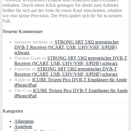
enthalten. Durch einen Klick gelangen Sie direkt zum Anbieter.
Solltet Sie sich auf der Seite für einen Kauf entscheiden, erhalten
wir eine kleine Provision. Der Preis ändert sich für Sie in keinem
Fall.
Neueste Kommentare
marianne merkens
zu
STRONG SRT 5302 terrestrischer
DVB-T Receiver (SCART, USB, UHV/VHF, S/PDIF)
schwarz
Hartmut Gaab
zu
STRONG SRT 5302 terrestrischer DVB-T
Receiver (SCART, USB, UHV/VHF, S/PDIF) schwarz
Famefan
zu
STRONG SRT 5302 terrestrischer DVB-T
Receiver (SCART, USB, UHV/VHF, S/PDIF) schwarz
Ralph
zu
ICUBE Tivizen Pico DVB-T Empfänger für Apple
iPhone/iPad
The G
zu
ICUBE Tivizen Pico DVB-T Empfänger für Apple
iPhone/iPad
Kategorien
Allgemein
Angebote