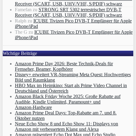
Receiver (SCART, USB, UHV/VHF, S/PDIF) schwarz
Famefan
zu
STRONG SRT 5302 terrestrischer DVB-T
Receiver (SCART, USB, UHV/VHF, S/PDIF) schwarz
Ralph
zu
ICUBE Tivizen Pico DVB-T Empfänger für Apple
iPhone/iPad
The G
zu
ICUBE Tivizen Pico DVB-T Empfänger für Apple
iPhone/iPad
Wichtige Beiträge
Amazon Prime Day 2026: Beste Technik-Deals für
Fernseher, Beamer, Kopfhörer
Disney+ erweitert VR‑Streaming Meta Quest: Hochwertiges
Bild und Raumklang
HBO Max im Heimkino: Start als Prime Video Channel in
Deutschland und Österreich
Amazon Black Friday Woche 2025: Große Rabatte auf
Audible, Kindle Unlimited, Paramount+ und
Amazon‑Hardware
Amazon Prime Deal Days: Top-Rabatte am 7. und 8.
Oktober nutzen
Neue Echo Show 8 und Echo Show 11: Displays von
Amazon mit verbessertem Klang und Alexa
Amazon präsentiert Echo Dot Max und Echo Studio