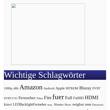
Wichtige Schlagwörter
Amazon
Bluray
Apple
1080p
alle
BITKOM
Android
DVBT
fuer
HDMI
Fire
Full
Fernseher
FullHD
DVBT/C/S2
Filme
LEDBacklightFernseher
neigbar
neue
Kabel
max.
Monitor
Music
Panasonic