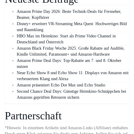
Amazon Prime Day 2026: Beste Technik-Deals für Fernseher,
Beamer, Kopfhörer
Disney+ erweitert VR‑Streaming Meta Quest: Hochwertiges Bild
und Raumklang
HBO Max im Heimkino: Start als Prime Video Channel in
Deutschland und Österreich
Amazon Black Friday Woche 2025: Große Rabatte auf Audible,
Kindle Unlimited, Paramount+ und Amazon‑Hardware
Amazon Prime Deal Days: Top-Rabatte am 7. und 8. Oktober
nutzen
Neue Echo Show 8 und Echo Show 11: Displays von Amazon mit
verbessertem Klang und Alexa
Amazon präsentiert Echo Dot Max und Echo Studio
Second Chance Deal Days: Günstige Heimkino-Schnäppchen bei
Amazons geprüften Retouren sichern
Partnerschaft
*Hinweis: In einzelnen Artikeln sind Amazon-Links (Affiliate) enthalten.
Durch einen Klick gelangen Sie direkt zum Anbieter. Solltet Sie sich auf