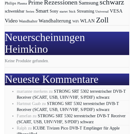
schwarz
Rezessionen
Prime
Samsung
Philips
Plasma
Smart
VESA
Streaming
schwenkbar
Sony
Serien
startet
Universal
Stick
Zoll
Video
Wandhalterung
WLAN
Wandhalter
WiFi
Neuerscheinungen
Heimkino
Keine Produkte gefunden.
Neueste Kommentare
marianne merkens
zu
STRONG SRT 5302 terrestrischer DVB-T
Receiver (SCART, USB, UHV/VHF, S/PDIF) schwarz
Hartmut Gaab
zu
STRONG SRT 5302 terrestrischer DVB-T
Receiver (SCART, USB, UHV/VHF, S/PDIF) schwarz
Famefan
zu
STRONG SRT 5302 terrestrischer DVB-T Receiver
(SCART, USB, UHV/VHF, S/PDIF) schwarz
Ralph
zu
ICUBE Tivizen Pico DVB-T Empfänger für Apple