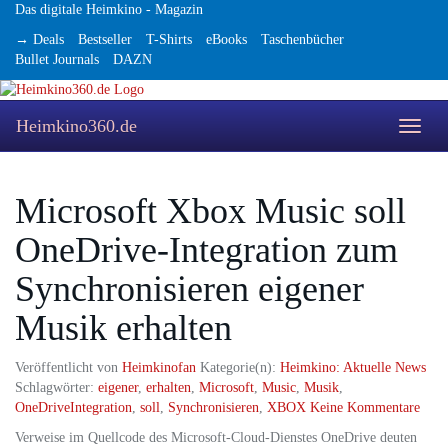
Skip
Das digitale Heimkino - Magazin
to
→ Deals
Bestseller
T-Shirts
eBooks
Taschenbücher
main
Bullet Journals
DAZN
content
Heimkino360.de
Toggle
naviga
Microsoft Xbox Music soll
OneDrive-Integration zum
Synchronisieren eigener
Musik erhalten
Veröffentlicht von
Heimkinofan
Kategorie(n):
Heimkino: Aktuelle News
Schlagwörter:
eigener
,
erhalten
,
Microsoft
,
Music
,
Musik
,
OneDriveIntegration
,
soll
,
Synchronisieren
,
XBOX
Keine Kommentare
Verweise im Quellcode des Microsoft-Cloud-Dienstes OneDrive deuten