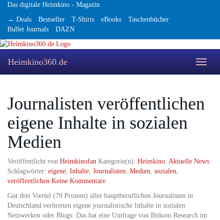
Skip
Das digitale Heimkino - Magazin
to
→ Deals
Bestseller
T-Shirts
eBooks
Taschenbücher
main
Bullet Journals
DAZN
content
Heimkino360.de
Toggle
naviga
Journalisten veröffentlichen
eigene Inhalte in sozialen
Medien
Veröffentlicht von
Heimkinofan
Kategorie(n):
Heimkino: Aktuelle News
Schlagwörter:
eigene
,
Inhalte
,
Journalisten
,
Medien
,
sozialen
,
veröffentlichen
Keine Kommentare
Gut drei Viertel (79 Prozent) aller hauptberuflichen Journalisten in
Deutschland verbreiten eigene journalistische Inhalte in sozialen
Netzwerken oder Blogs. Das hat eine Umfrage von Bitkom Research im