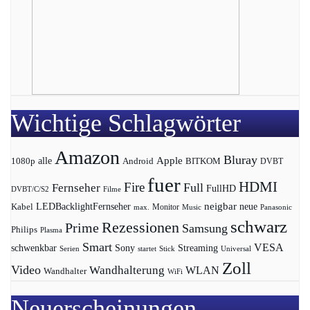
Wichtige Schlagwörter
Amazon
Bluray
Apple
1080p
alle
BITKOM
Android
DVBT
fuer
HDMI
Fire
Full
Fernseher
FullHD
DVBT/C/S2
Filme
LEDBacklightFernseher
neigbar
neue
Kabel
max.
Monitor
Music
Panasonic
schwarz
Rezessionen
Prime
Samsung
Philips
Plasma
Smart
VESA
Streaming
schwenkbar
Sony
Serien
startet
Universal
Stick
Zoll
Video
Wandhalterung
WLAN
Wandhalter
WiFi
Neuerscheinungen