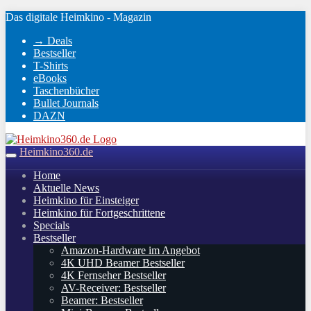
Skip
Das digitale Heimkino - Magazin
to
→ Deals
main
Bestseller
content
T-Shirts
eBooks
Taschenbücher
Bullet Journals
DAZN
Heimkino360.de
Toggle
navigation
Home
Aktuelle News
Heimkino für Einsteiger
Heimkino für Fortgeschrittene
Specials
Bestseller
Amazon-Hardware im Angebot
4K UHD Beamer Bestseller
4K Fernseher Bestseller
AV-Receiver: Bestseller
Beamer: Bestseller