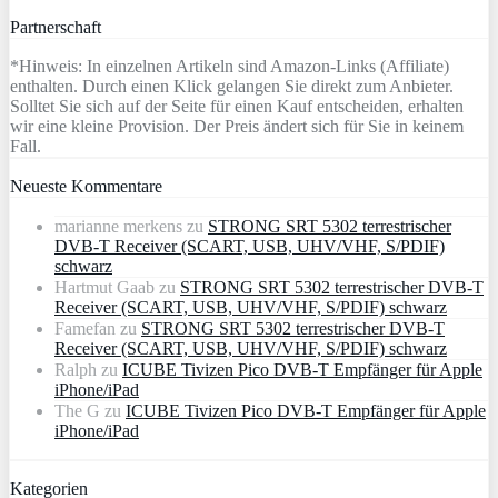
Partnerschaft
*Hinweis: In einzelnen Artikeln sind Amazon-Links (Affiliate)
enthalten. Durch einen Klick gelangen Sie direkt zum Anbieter.
Solltet Sie sich auf der Seite für einen Kauf entscheiden, erhalten
wir eine kleine Provision. Der Preis ändert sich für Sie in keinem
Fall.
Neueste Kommentare
marianne merkens
zu
STRONG SRT 5302 terrestrischer
DVB-T Receiver (SCART, USB, UHV/VHF, S/PDIF)
schwarz
Hartmut Gaab
zu
STRONG SRT 5302 terrestrischer DVB-T
Receiver (SCART, USB, UHV/VHF, S/PDIF) schwarz
Famefan
zu
STRONG SRT 5302 terrestrischer DVB-T
Receiver (SCART, USB, UHV/VHF, S/PDIF) schwarz
Ralph
zu
ICUBE Tivizen Pico DVB-T Empfänger für Apple
iPhone/iPad
The G
zu
ICUBE Tivizen Pico DVB-T Empfänger für Apple
iPhone/iPad
Kategorien