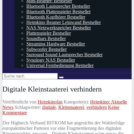
Mini-Beamer: Bestseller
Bluetooth Lautsprecher Bestseller
Bluetooth Plattenspieler Bestseller
Bluetooth Kopfhörer Bestseller
Heimkino Beamer Leinwand Bestseller
NAS Netzwerkspeicher Bestseller
Plattenspieler Bestseller
Soundbars Bestseller
Streaming Hardware Bestseller
Subwoofer Bestseller
Surround Sound Lautsprecher Bestseller
Synology NAS Bestseller
Universal Fernbedienung Bestseller
Digitale Kleinstaaterei verhindern
Veröffentlicht von
Heimkinofan
Kategorie(n):
Heimkino: Aktuelle
News
Schlagwörter:
digitale
,
Kleinstaaterei
,
verhindern
Keine
Kommentare
Der Hightech-Verband BITKOM hat angesichts der Wahlerfolge
europakritischer Parteien vor eine Fragmentierung des digitalen
Binnenmarktes gewarnt. „Digitale Kleinstaaterei wäre genau die