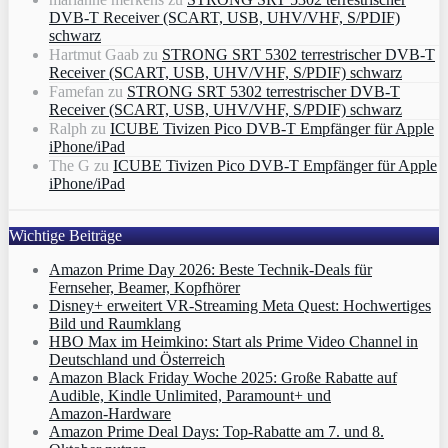
DVB-T Receiver (SCART, USB, UHV/VHF, S/PDIF)
schwarz
Hartmut Gaab
zu
STRONG SRT 5302 terrestrischer DVB-T
Receiver (SCART, USB, UHV/VHF, S/PDIF) schwarz
Famefan
zu
STRONG SRT 5302 terrestrischer DVB-T
Receiver (SCART, USB, UHV/VHF, S/PDIF) schwarz
Ralph
zu
ICUBE Tivizen Pico DVB-T Empfänger für Apple
iPhone/iPad
The G
zu
ICUBE Tivizen Pico DVB-T Empfänger für Apple
iPhone/iPad
Wichtige Beiträge
Amazon Prime Day 2026: Beste Technik-Deals für
Fernseher, Beamer, Kopfhörer
Disney+ erweitert VR‑Streaming Meta Quest: Hochwertiges
Bild und Raumklang
HBO Max im Heimkino: Start als Prime Video Channel in
Deutschland und Österreich
Amazon Black Friday Woche 2025: Große Rabatte auf
Audible, Kindle Unlimited, Paramount+ und
Amazon‑Hardware
Amazon Prime Deal Days: Top-Rabatte am 7. und 8.