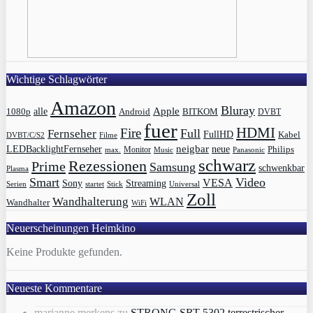
Wichtige Schlagwörter
Amazon
Bluray
Apple
1080p
alle
BITKOM
Android
DVBT
fuer
HDMI
Fire
Full
Fernseher
FullHD
Kabel
DVBT/C/S2
Filme
LEDBacklightFernseher
neigbar
neue
Philips
max.
Monitor
Music
Panasonic
schwarz
Rezessionen
Prime
Samsung
schwenkbar
Plasma
Smart
Video
VESA
Streaming
Sony
Serien
startet
Universal
Stick
Zoll
Wandhalterung
WLAN
Wandhalter
WiFi
Neuerscheinungen Heimkino
Keine Produkte gefunden.
Neueste Kommentare
marianne merkens
zu
STRONG SRT 5302 terrestrischer