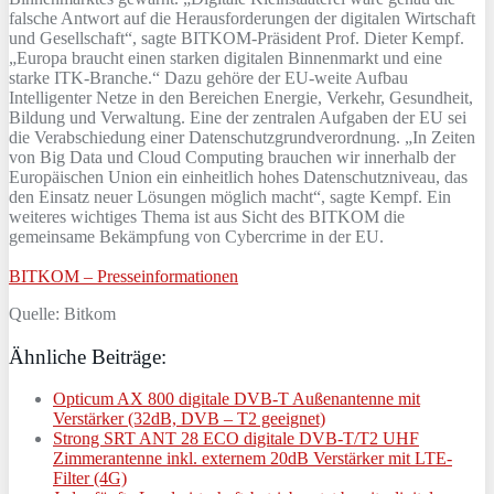
falsche Antwort auf die Herausforderungen der digitalen Wirtschaft
und Gesellschaft“, sagte BITKOM-Präsident Prof. Dieter Kempf.
„Europa braucht einen starken digitalen Binnenmarkt und eine
starke ITK-Branche.“ Dazu gehöre der EU-weite Aufbau
Intelligenter Netze in den Bereichen Energie, Verkehr, Gesundheit,
Bildung und Verwaltung. Eine der zentralen Aufgaben der EU sei
die Verabschiedung einer Datenschutzgrundverordnung. „In Zeiten
von Big Data und Cloud Computing brauchen wir innerhalb der
Europäischen Union ein einheitlich hohes Datenschutzniveau, das
den Einsatz neuer Lösungen möglich macht“, sagte Kempf. Ein
weiteres wichtiges Thema ist aus Sicht des BITKOM die
gemeinsame Bekämpfung von Cybercrime in der EU.
BITKOM – Presseinformationen
Quelle: Bitkom
Ähnliche Beiträge:
Opticum AX 800 digitale DVB-T Außenantenne mit
Verstärker (32dB, DVB – T2 geeignet)
Strong SRT ANT 28 ECO digitale DVB-T/T2 UHF
Zimmerantenne inkl. externem 20dB Verstärker mit LTE-
Filter (4G)