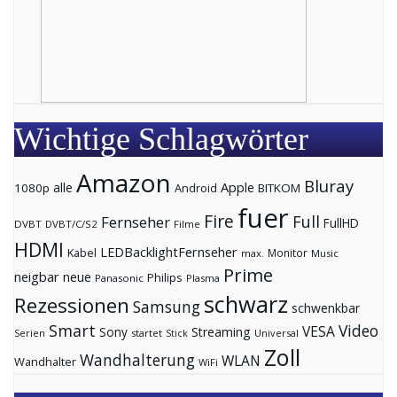
Wichtige Schlagwörter
Amazon
Bluray
Apple
1080p
alle
Android
BITKOM
fuer
Fire
Full
Fernseher
FullHD
DVBT
DVBT/C/S2
Filme
HDMI
LEDBacklightFernseher
Kabel
Monitor
max.
Music
Prime
neigbar
neue
Philips
Panasonic
Plasma
schwarz
Rezessionen
Samsung
schwenkbar
Smart
Video
VESA
Streaming
Sony
Serien
startet
Universal
Stick
Zoll
Wandhalterung
WLAN
Wandhalter
WiFi