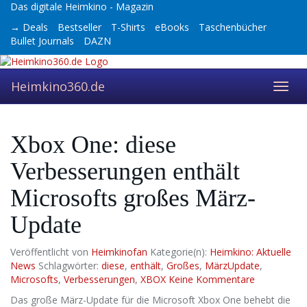
Skip
Das digitale Heimkino - Magazin
to
→ Deals
Bestseller
T-Shirts
eBooks
Taschenbücher
main
Bullet Journals
DAZN
content
Heimkino360.de
Toggl
navig
Xbox One: diese
Verbesserungen enthält
Microsofts großes März-
Update
Veröffentlicht von
Heimkinofan
Kategorie(n):
Heimkino: Aktuelle
News
Schlagwörter:
diese
,
enthält
,
Großes
,
MärzUpdate
,
Microsofts
,
Verbesserungen
,
XBOX
Keine Kommentare
Das große März-Update für die Microsoft Xbox One behebt die