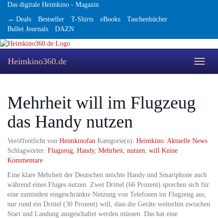
Skip
Das digitale Heimkino - Magazin
to
→ Deals
Bestseller
T-Shirts
eBooks
Taschenbücher
main
Bullet Journals
DAZN
content
Heimkino360.de
Toggle
naviga
Mehrheit will im Flugzeug
das Handy nutzen
Veröffentlicht von
Heimkinofan
Kategorie(n):
Heimkino: Aktuelle News
Schlagwörter:
Flugzeug
,
Handy
,
Mehrheit
,
nutzen
,
will
Keine
Kommentare
Eine klare Mehrheit der Deutschen möchte Handy und Smartphone auch
während eines Fluges nutzen. Zwei Drittel (66 Prozent) sprechen sich für
eine zumindest eingeschränkte Nutzung von Telefonen im Flugzeug aus,
nur rund ein Drittel (30 Prozent) will, dass die Geräte weiterhin zwischen
Start und Landung ausgeschaltet werden müssen. Das hat eine