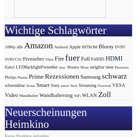
Wichtige Schlagwörter
Amazon
Bluray
Apple
1080p
alle
BITKOM
Android
DVBT
fuer
HDMI
Fire
Full
Fernseher
FullHD
DVBT/C/S2
Filme
LEDBacklightFernseher
neigbar
neue
Kabel
max.
Monitor
Music
Panasonic
schwarz
Rezessionen
Prime
Samsung
Philips
Plasma
Smart
VESA
Streaming
schwenkbar
Sony
Serien
startet
Universal
Stick
Zoll
Video
Wandhalterung
WLAN
Wandhalter
WiFi
Neuerscheinungen
Heimkino
Keine Produkte gefunden.