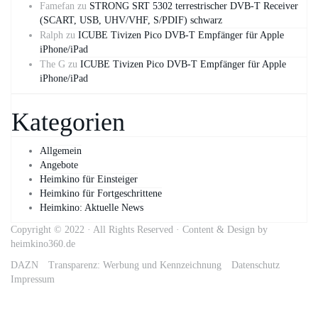
Famefan
zu
STRONG SRT 5302 terrestrischer DVB-T Receiver
(SCART, USB, UHV/VHF, S/PDIF) schwarz
Ralph
zu
ICUBE Tivizen Pico DVB-T Empfänger für Apple
iPhone/iPad
The G
zu
ICUBE Tivizen Pico DVB-T Empfänger für Apple
iPhone/iPad
Kategorien
Allgemein
Angebote
Heimkino für Einsteiger
Heimkino für Fortgeschrittene
Heimkino: Aktuelle News
Copyright © 2022 · All Rights Reserved · Content & Design by
heimkino360.de
DAZN
Transparenz: Werbung und Kennzeichnung
Datenschutz
Impressum