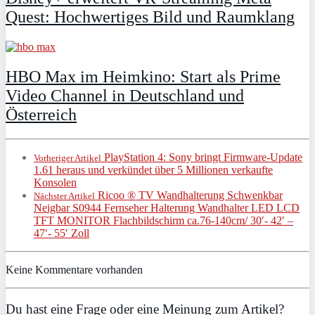
Quest: Hochwertiges Bild und Raumklang
HBO Max im Heimkino: Start als Prime
Video Channel in Deutschland und
Österreich
PlayStation 4: Sony bringt Firmware-Update
Vorheriger Artikel
1.61 heraus und verkündet über 5 Millionen verkaufte
Konsolen
Ricoo ® TV Wandhalterung Schwenkbar
Nächster Artikel
Neigbar S0944 Fernseher Halterung Wandhalter LED LCD
TFT MONITOR Flachbildschirm ca.76-140cm/ 30′- 42′ –
47′- 55′ Zoll
Keine Kommentare vorhanden
Du hast eine Frage oder eine Meinung zum Artikel?