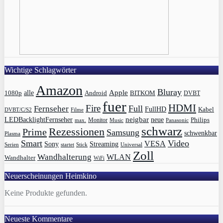
Wichtige Schlagwörter
Amazon
Bluray
Apple
1080p
alle
BITKOM
Android
DVBT
fuer
HDMI
Fire
Full
Fernseher
FullHD
Kabel
DVBT/C/S2
Filme
LEDBacklightFernseher
neigbar
neue
Philips
max.
Monitor
Music
Panasonic
schwarz
Rezessionen
Prime
Samsung
schwenkbar
Plasma
Smart
Video
VESA
Streaming
Sony
Serien
startet
Universal
Stick
Zoll
Wandhalterung
WLAN
Wandhalter
WiFi
Neuerscheinungen Heimkino
Keine Produkte gefunden.
Neueste Kommentare