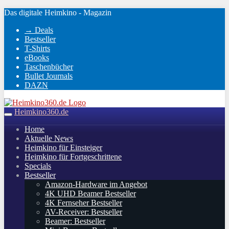
Skip
Das digitale Heimkino - Magazin
to
→ Deals
main
Bestseller
content
T-Shirts
eBooks
Taschenbücher
Bullet Journals
DAZN
Heimkino360.de
Toggle
navigation
Home
Aktuelle News
Heimkino für Einsteiger
Heimkino für Fortgeschrittene
Specials
Bestseller
Amazon-Hardware im Angebot
4K UHD Beamer Bestseller
4K Fernseher Bestseller
AV-Receiver: Bestseller
Beamer: Bestseller