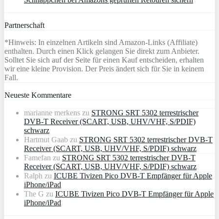
Partnerschaft
*Hinweis: In einzelnen Artikeln sind Amazon-Links (Affiliate)
enthalten. Durch einen Klick gelangen Sie direkt zum Anbieter.
Solltet Sie sich auf der Seite für einen Kauf entscheiden, erhalten
wir eine kleine Provision. Der Preis ändert sich für Sie in keinem
Fall.
Neueste Kommentare
marianne merkens
zu
STRONG SRT 5302 terrestrischer
DVB-T Receiver (SCART, USB, UHV/VHF, S/PDIF)
schwarz
Hartmut Gaab
zu
STRONG SRT 5302 terrestrischer DVB-T
Receiver (SCART, USB, UHV/VHF, S/PDIF) schwarz
Famefan
zu
STRONG SRT 5302 terrestrischer DVB-T
Receiver (SCART, USB, UHV/VHF, S/PDIF) schwarz
Ralph
zu
ICUBE Tivizen Pico DVB-T Empfänger für Apple
iPhone/iPad
The G
zu
ICUBE Tivizen Pico DVB-T Empfänger für Apple
iPhone/iPad