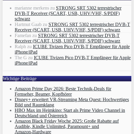
marianne merkens
zu
STRONG SRT 5302 terrestrischer
DVB-T Receiver (SCART, USB, UHV/VHF, S/PDIF)
schwarz
Hartmut Gaab
zu
STRONG SRT 5302 terrestrischer DVB-T
Receiver (SCART, USB, UHV/VHF, S/PDIF) schwarz
Famefan
zu
STRONG SRT 5302 terrestrischer DVB-T
Receiver (SCART, USB, UHV/VHF, S/PDIF) schwarz
Ralph
zu
ICUBE Tivizen Pico DVB-T Empfänger für Apple
iPhone/iPad
The G
zu
ICUBE Tivizen Pico DVB-T Empfänger für Apple
iPhone/iPad
Wichtige Beiträge
Amazon Prime Day 2026: Beste Technik-Deals für
Fernseher, Beamer, Kopfhörer
Disney+ erweitert VR‑Streaming Meta Quest: Hochwertiges
Bild und Raumklang
HBO Max im Heimkino: Start als Prime Video Channel in
Deutschland und Österreich
Amazon Black Friday Woche 2025: Große Rabatte auf
Audible, Kindle Unlimited, Paramount+ und
Amazon‑Hardware