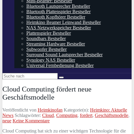
Mini-Beamer: Bestseller
Bluetooth Lautsprecher Bestseller
Bluetooth Plattenspieler Bestseller
Bluetooth Kopfhörer Bestseller
Heimkino Beamer Leinwand Bestseller
NAS Netzwerkspeicher Bestseller
Plattenspieler Bestseller
Soundbars Bestseller
Streaming Hardware Bestseller
Subwoofer Bestseller
Surround Sound Lautsprecher Bestseller
Synology NAS Bestseller
Universal Fernbedienung Bestseller
Cloud Computing fördert neue
Geschäftsmodelle
Veröffentlicht von
Heimkinofan
Kategorie(n):
Heimkino: Aktuelle
News
Schlagwörter:
Cloud
,
Computing
,
fordert
,
Geschäftsmodelle
,
neue
Keine Kommentare
Cloud Computing hat sich zu einer wichtigen Technologie für die