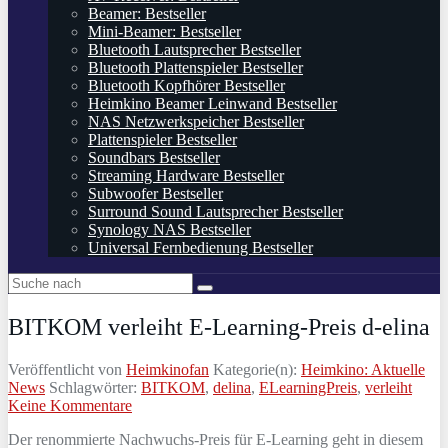
Beamer: Bestseller
Mini-Beamer: Bestseller
Bluetooth Lautsprecher Bestseller
Bluetooth Plattenspieler Bestseller
Bluetooth Kopfhörer Bestseller
Heimkino Beamer Leinwand Bestseller
NAS Netzwerkspeicher Bestseller
Plattenspieler Bestseller
Soundbars Bestseller
Streaming Hardware Bestseller
Subwoofer Bestseller
Surround Sound Lautsprecher Bestseller
Synology NAS Bestseller
Universal Fernbedienung Bestseller
BITKOM verleiht E-Learning-Preis d-elina
Veröffentlicht von
Heimkinofan
Kategorie(n):
Heimkino: Aktuelle
News
Schlagwörter:
BITKOM
,
delina
,
ELearningPreis
,
verleiht
Keine Kommentare
Der renommierte Nachwuchs-Preis für E-Learning geht in diesem