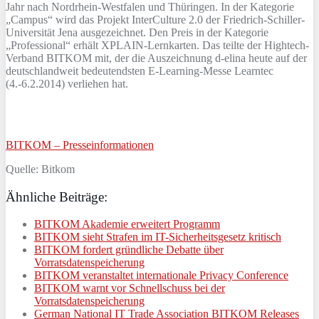
Jahr nach Nordrhein-Westfalen und Thüringen. In der Kategorie
„Campus“ wird das Projekt InterCulture 2.0 der Friedrich-Schiller-
Universität Jena ausgezeichnet. Den Preis in der Kategorie
„Professional“ erhält XPLAIN-Lernkarten. Das teilte der Hightech-
Verband BITKOM mit, der die Auszeichnung d-elina heute auf der
deutschlandweit bedeutendsten E-Learning-Messe Learntec
(4.-6.2.2014) verliehen hat.
BITKOM – Presseinformationen
Quelle: Bitkom
Ähnliche Beiträge:
BITKOM Akademie erweitert Programm
BITKOM sieht Strafen im IT-Sicherheitsgesetz kritisch
BITKOM fordert gründliche Debatte über
Vorratsdatenspeicherung
BITKOM veranstaltet internationale Privacy Conference
BITKOM warnt vor Schnellschuss bei der
Vorratsdatenspeicherung
German National IT Trade Association BITKOM Releases