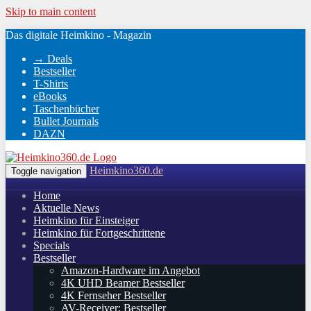
Skip to main content
Das digitale Heimkino - Magazin
→ Deals
Bestseller
T-Shirts
eBooks
Taschenbücher
Bullet Journals
DAZN
Heimkino360.de
Toggle navigation
Home
Aktuelle News
Heimkino für Einsteiger
Heimkino für Fortgeschrittene
Specials
Bestseller
Amazon-Hardware im Angebot
4K UHD Beamer Bestseller
4K Fernseher Bestseller
AV-Receiver: Bestseller