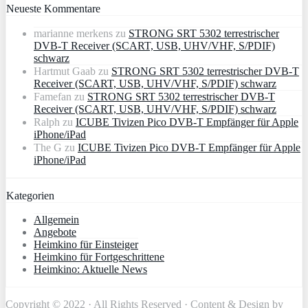
Neueste Kommentare
marianne merkens
zu
STRONG SRT 5302 terrestrischer
DVB-T Receiver (SCART, USB, UHV/VHF, S/PDIF)
schwarz
Hartmut Gaab
zu
STRONG SRT 5302 terrestrischer DVB-T
Receiver (SCART, USB, UHV/VHF, S/PDIF) schwarz
Famefan
zu
STRONG SRT 5302 terrestrischer DVB-T
Receiver (SCART, USB, UHV/VHF, S/PDIF) schwarz
Ralph
zu
ICUBE Tivizen Pico DVB-T Empfänger für Apple
iPhone/iPad
The G
zu
ICUBE Tivizen Pico DVB-T Empfänger für Apple
iPhone/iPad
Kategorien
Allgemein
Angebote
Heimkino für Einsteiger
Heimkino für Fortgeschrittene
Heimkino: Aktuelle News
Copyright © 2022 · All Rights Reserved · Content & Design by