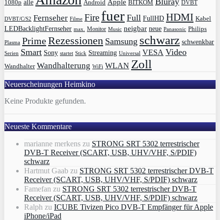
Bluray
Apple
1080p
alle
BITKOM
Android
DVBT
fuer
HDMI
Fire
Full
Fernseher
FullHD
Kabel
DVBT/C/S2
Filme
LEDBacklightFernseher
neigbar
neue
Philips
max.
Monitor
Music
Panasonic
schwarz
Rezessionen
Prime
Samsung
schwenkbar
Plasma
Smart
Video
VESA
Streaming
Sony
Serien
startet
Universal
Stick
Zoll
Wandhalterung
WLAN
Wandhalter
WiFi
Neuerscheinungen Heimkino
Keine Produkte gefunden.
Neueste Kommentare
marianne merkens
zu
STRONG SRT 5302 terrestrischer
DVB-T Receiver (SCART, USB, UHV/VHF, S/PDIF)
schwarz
Hartmut Gaab
zu
STRONG SRT 5302 terrestrischer DVB-T
Receiver (SCART, USB, UHV/VHF, S/PDIF) schwarz
Famefan
zu
STRONG SRT 5302 terrestrischer DVB-T
Receiver (SCART, USB, UHV/VHF, S/PDIF) schwarz
Ralph
zu
ICUBE Tivizen Pico DVB-T Empfänger für Apple
iPhone/iPad