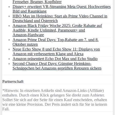
Fernseher, Beamer, Kopfhörer
Disney+ erweitert VR‑Streaming Meta Quest: Hochwertiges
Bild und Raumklang
HBO Max im Heimkino: Start als Prime Video Channel in
Deutschland und Österreich
Amazon Black Friday Woche 2025: Große Rabatte auf
Audible, Kindle Unlimited, Paramount+ und
Amazon‑Hardware
Amazon Prime Deal Days: Top-Rabatte am 7. und 8.
Oktober nutzen
Neue Echo Show 8 und Echo Show 11: Displays von
Amazon mit verbessertem Klang und Alexa
Amazon präsentiert Echo Dot Max und Echo Studio
Second Chance Deal Days: Günstige Heimkino-
Schnäppchen bei Amazons geprüften Retouren sichern
Partnerschaft
*Hinweis: In einzelnen Artikeln sind Amazon-Links (Affiliate)
enthalten. Durch einen Klick gelangen Sie direkt zum Anbieter.
Solltet Sie sich auf der Seite für einen Kauf entscheiden, erhalten
wir eine kleine Provision. Der Preis ändert sich für Sie in keinem
Fall.