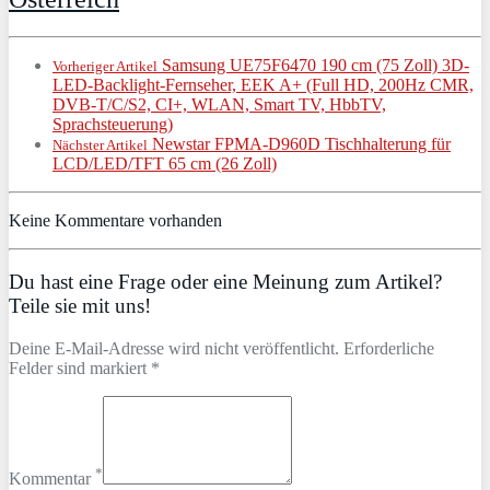
Samsung UE75F6470 190 cm (75 Zoll) 3D-
Vorheriger Artikel
LED-Backlight-Fernseher, EEK A+ (Full HD, 200Hz CMR,
DVB-T/C/S2, CI+, WLAN, Smart TV, HbbTV,
Sprachsteuerung)
Newstar FPMA-D960D Tischhalterung für
Nächster Artikel
LCD/LED/TFT 65 cm (26 Zoll)
Keine Kommentare vorhanden
Du hast eine Frage oder eine Meinung zum Artikel?
Teile sie mit uns!
Deine E-Mail-Adresse wird nicht veröffentlicht. Erforderliche
Felder sind markiert *
*
Kommentar