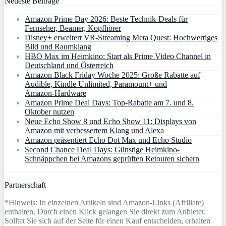
Neueste Beiträge
Amazon Prime Day 2026: Beste Technik-Deals für
Fernseher, Beamer, Kopfhörer
Disney+ erweitert VR‑Streaming Meta Quest: Hochwertiges
Bild und Raumklang
HBO Max im Heimkino: Start als Prime Video Channel in
Deutschland und Österreich
Amazon Black Friday Woche 2025: Große Rabatte auf
Audible, Kindle Unlimited, Paramount+ und
Amazon‑Hardware
Amazon Prime Deal Days: Top-Rabatte am 7. und 8.
Oktober nutzen
Neue Echo Show 8 und Echo Show 11: Displays von
Amazon mit verbessertem Klang und Alexa
Amazon präsentiert Echo Dot Max und Echo Studio
Second Chance Deal Days: Günstige Heimkino-
Schnäppchen bei Amazons geprüften Retouren sichern
Partnerschaft
*Hinweis: In einzelnen Artikeln sind Amazon-Links (Affiliate)
enthalten. Durch einen Klick gelangen Sie direkt zum Anbieter.
Solltet Sie sich auf der Seite für einen Kauf entscheiden, erhalten