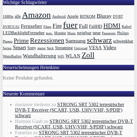
Wichtige Schlagwörter
Amazon
Bluray
Apple
1080p
alle
BITKOM
Android
DVBT
fuer
HDMI
Fire
Full
Fernseher
FullHD
Kabel
DVBT/C/S2
Filme
LEDBacklightFernseher
neigbar
neue
Philips
max.
Monitor
Music
Panasonic
schwarz
Rezessionen
Prime
Samsung
schwenkbar
Plasma
Smart
Video
VESA
Streaming
Sony
Serien
startet
Universal
Stick
Zoll
Wandhalterung
WLAN
Wandhalter
WiFi
Neuerscheinungen Heimkino
Keine Produkte gefunden.
Neueste Kommentare
marianne merkens
zu
STRONG SRT 5302 terrestrischer
DVB-T Receiver (SCART, USB, UHV/VHF, S/PDIF)
schwarz
Hartmut Gaab
zu
STRONG SRT 5302 terrestrischer DVB-T
Receiver (SCART, USB, UHV/VHF, S/PDIF) schwarz
Famefan
zu
STRONG SRT 5302 terrestrischer DVB-T