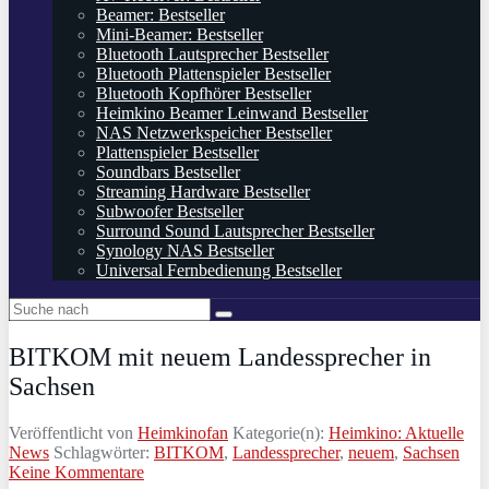
Beamer: Bestseller
Mini-Beamer: Bestseller
Bluetooth Lautsprecher Bestseller
Bluetooth Plattenspieler Bestseller
Bluetooth Kopfhörer Bestseller
Heimkino Beamer Leinwand Bestseller
NAS Netzwerkspeicher Bestseller
Plattenspieler Bestseller
Soundbars Bestseller
Streaming Hardware Bestseller
Subwoofer Bestseller
Surround Sound Lautsprecher Bestseller
Synology NAS Bestseller
Universal Fernbedienung Bestseller
BITKOM mit neuem Landessprecher in
Sachsen
Veröffentlicht von
Heimkinofan
Kategorie(n):
Heimkino: Aktuelle
News
Schlagwörter:
BITKOM
,
Landessprecher
,
neuem
,
Sachsen
Keine Kommentare