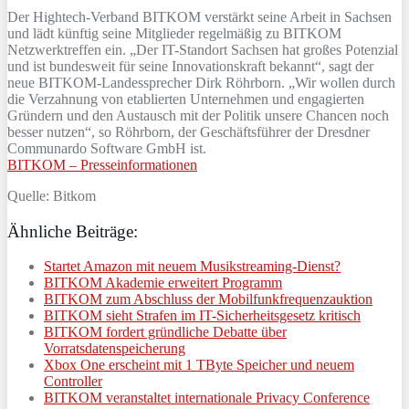
Der Hightech-Verband BITKOM verstärkt seine Arbeit in Sachsen
und lädt künftig seine Mitglieder regelmäßig zu BITKOM
Netzwerktreffen ein. „Der IT-Standort Sachsen hat großes Potenzial
und ist bundesweit für seine Innovationskraft bekannt“, sagt der
neue BITKOM-Landessprecher Dirk Röhrborn. „Wir wollen durch
die Verzahnung von etablierten Unternehmen und engagierten
Gründern und den Austausch mit der Politik unsere Chancen noch
besser nutzen“, so Röhrborn, der Geschäftsführer der Dresdner
Communardo Software GmbH ist.
BITKOM – Presseinformationen
Quelle: Bitkom
Ähnliche Beiträge:
Startet Amazon mit neuem Musikstreaming-Dienst?
BITKOM Akademie erweitert Programm
BITKOM zum Abschluss der Mobilfunkfrequenzauktion
BITKOM sieht Strafen im IT-Sicherheitsgesetz kritisch
BITKOM fordert gründliche Debatte über
Vorratsdatenspeicherung
Xbox One erscheint mit 1 TByte Speicher und neuem
Controller
BITKOM veranstaltet internationale Privacy Conference