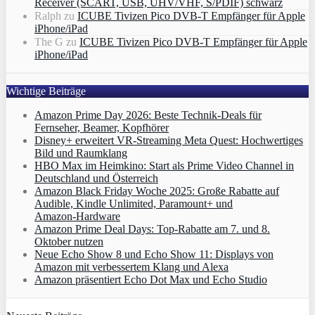
Receiver (SCART, USB, UHV/VHF, S/PDIF) schwarz
Ralph
zu
ICUBE Tivizen Pico DVB-T Empfänger für Apple
iPhone/iPad
The G
zu
ICUBE Tivizen Pico DVB-T Empfänger für Apple
iPhone/iPad
Wichtige Beiträge
Amazon Prime Day 2026: Beste Technik-Deals für
Fernseher, Beamer, Kopfhörer
Disney+ erweitert VR‑Streaming Meta Quest: Hochwertiges
Bild und Raumklang
HBO Max im Heimkino: Start als Prime Video Channel in
Deutschland und Österreich
Amazon Black Friday Woche 2025: Große Rabatte auf
Audible, Kindle Unlimited, Paramount+ und
Amazon‑Hardware
Amazon Prime Deal Days: Top-Rabatte am 7. und 8.
Oktober nutzen
Neue Echo Show 8 und Echo Show 11: Displays von
Amazon mit verbessertem Klang und Alexa
Amazon präsentiert Echo Dot Max und Echo Studio