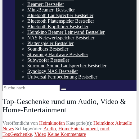
Beamer: Bestseller
Mini-Beamer: Bestseller
Bluetooth Lautsprecher Bestseller
Bluetooth Plattenspieler Bestseller
Bluetooth Kopfhörer Bestseller
Heimkino Beamer Leinwand Bestseller
NAS Netzwerkspeicher Bestseller
Plattenspieler Bestseller
Soundbars Bestseller
Streaming Hardware Bestseller
Subwoofer Bestseller
Surround Sound Lautsprecher Bestseller
Synology NAS Bestseller
Universal Fernbedienung Bestseller
Top-Geschenke rund um Audio, Video &
Home-Entertainment
Veröffentlicht von
Heimkinofan
Kategorie(n):
Heimkino: Aktuelle
News
Schlagwörter:
Audio
,
HomeEntertainment
,
rund
,
TopGeschenke
,
Video
Keine Kommentare