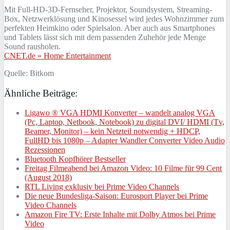
Mit Full-HD-3D-Fernseher, Projektor, Soundsystem, Streaming-
Box, Netzwerklösung und Kinosessel wird jedes Wohnzimmer zum
perfekten Heimkino oder Spielsalon. Aber auch aus Smartphones
und Tablets lässt sich mit dem passenden Zuhehör jede Menge
Sound rausholen.
CNET.de » Home Entertainment
Quelle: Bitkom
Ähnliche Beiträge:
Ligawo ® VGA HDMI Konverter – wandelt analog VGA
(Pc, Laptop, Netbook, Notebook) zu digital DVI/ HDMI (Tv,
Beamer, Monitor) – kein Netzteil notwendig + HDCP,
FullHD bis 1080p – Adapter Wandler Converter Video Audio
Rezessionen
Bluetooth Kopfhörer Bestseller
Freitag Filmeabend bei Amazon Video: 10 Filme für 99 Cent
(August 2018)
RTL Living exklusiv bei Prime Video Channels
Die neue Bundesliga-Saison: Eurosport Player bei Prime
Video Channels
Amazon Fire TV: Erste Inhalte mit Dolby Atmos bei Prime
Video