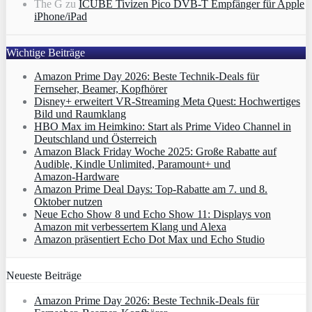
The G
zu
ICUBE Tivizen Pico DVB-T Empfänger für Apple
iPhone/iPad
Wichtige Beiträge
Amazon Prime Day 2026: Beste Technik-Deals für
Fernseher, Beamer, Kopfhörer
Disney+ erweitert VR‑Streaming Meta Quest: Hochwertiges
Bild und Raumklang
HBO Max im Heimkino: Start als Prime Video Channel in
Deutschland und Österreich
Amazon Black Friday Woche 2025: Große Rabatte auf
Audible, Kindle Unlimited, Paramount+ und
Amazon‑Hardware
Amazon Prime Deal Days: Top-Rabatte am 7. und 8.
Oktober nutzen
Neue Echo Show 8 und Echo Show 11: Displays von
Amazon mit verbessertem Klang und Alexa
Amazon präsentiert Echo Dot Max und Echo Studio
Neueste Beiträge
Amazon Prime Day 2026: Beste Technik-Deals für