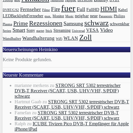
Android
DVBT
fuer
HDMI
Fire
Full
Fernseher
FullHD
Kabel
DVBT/C/S2
Filme
LEDBacklightFernseher
neigbar
neue
Philips
max.
Monitor
Music
Panasonic
schwarz
Rezessionen
Prime
Samsung
schwenkbar
Plasma
Smart
Video
VESA
Streaming
Sony
Serien
startet
Universal
Stick
Zoll
Wandhalterung
WLAN
Wandhalter
WiFi
Neuerscheinungen Heimkino
Keine Produkte gefunden.
Neueste Kommentare
marianne merkens
zu
STRONG SRT 5302 terrestrischer
DVB-T Receiver (SCART, USB, UHV/VHF, S/PDIF)
schwarz
Hartmut Gaab
zu
STRONG SRT 5302 terrestrischer DVB-T
Receiver (SCART, USB, UHV/VHF, S/PDIF) schwarz
Famefan
zu
STRONG SRT 5302 terrestrischer DVB-T
Receiver (SCART, USB, UHV/VHF, S/PDIF) schwarz
Ralph
zu
ICUBE Tivizen Pico DVB-T Empfänger für Apple
iPhone/iPad