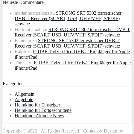
Neueste Kommentare
marianne merkens
zu
STRONG SRT 5302 terrestrischer
DVB-T Receiver (SCART, USB, UHV/VHF, S/PDIF)
schwarz
Hartmut Gaab
zu
STRONG SRT 5302 terrestrischer DVB-T
Receiver (SCART, USB, UHV/VHF, S/PDIF) schwarz
Famefan
zu
STRONG SRT 5302 terrestrischer DVB-T
Receiver (SCART, USB, UHV/VHF, S/PDIF) schwarz
Ralph
zu
ICUBE Tivizen Pico DVB-T Empfänger für Apple
iPhone/iPad
The G
zu
ICUBE Tivizen Pico DVB-T Empfänger für Apple
iPhone/iPad
Kategorien
Allgemein
Angebote
Heimkino für Einsteiger
Heimkino für Fortgeschrittene
Heimkino: Aktuelle News
Copyright © 2022 · All Rights Reserved · Content & Design by