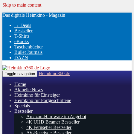
Skip to main content
Das digitale Heimkino - Magazin
→ Deals
Bestseller
T-Shirts
eBooks
Taschenbücher
Bullet Journals
DAZN
Heimkino360.de
Toggle navigation
Home
Aktuelle News
Heimkino für Einsteiger
Heimkino für Fortgeschrittene
Specials
Bestseller
Amazon-Hardware im Angebot
4K UHD Beamer Bestseller
4K Fernseher Bestseller
AV-Receiver: Bestseller