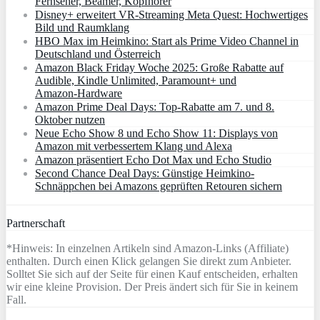
Fernseher, Beamer, Kopfhörer
Disney+ erweitert VR‑Streaming Meta Quest: Hochwertiges
Bild und Raumklang
HBO Max im Heimkino: Start als Prime Video Channel in
Deutschland und Österreich
Amazon Black Friday Woche 2025: Große Rabatte auf
Audible, Kindle Unlimited, Paramount+ und
Amazon‑Hardware
Amazon Prime Deal Days: Top-Rabatte am 7. und 8.
Oktober nutzen
Neue Echo Show 8 und Echo Show 11: Displays von
Amazon mit verbessertem Klang und Alexa
Amazon präsentiert Echo Dot Max und Echo Studio
Second Chance Deal Days: Günstige Heimkino-
Schnäppchen bei Amazons geprüften Retouren sichern
Partnerschaft
*Hinweis: In einzelnen Artikeln sind Amazon-Links (Affiliate)
enthalten. Durch einen Klick gelangen Sie direkt zum Anbieter.
Solltet Sie sich auf der Seite für einen Kauf entscheiden, erhalten
wir eine kleine Provision. Der Preis ändert sich für Sie in keinem
Fall.