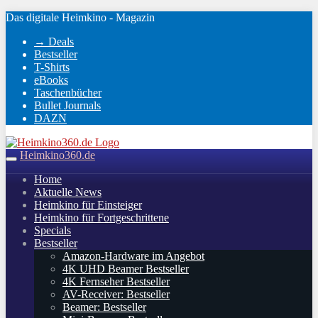
Skip
Das digitale Heimkino - Magazin
to
→ Deals
main
Bestseller
content
T-Shirts
eBooks
Taschenbücher
Bullet Journals
DAZN
Heimkino360.de
Toggle
navigation
Home
Aktuelle News
Heimkino für Einsteiger
Heimkino für Fortgeschrittene
Specials
Bestseller
Amazon-Hardware im Angebot
4K UHD Beamer Bestseller
4K Fernseher Bestseller
AV-Receiver: Bestseller
Beamer: Bestseller