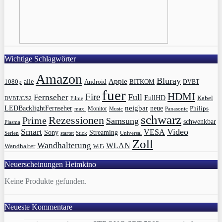
Wichtige Schlagwörter
Amazon
Bluray
Apple
1080p
alle
BITKOM
Android
DVBT
fuer
HDMI
Fire
Full
Fernseher
FullHD
Kabel
DVBT/C/S2
Filme
LEDBacklightFernseher
neigbar
neue
Philips
max.
Monitor
Music
Panasonic
schwarz
Rezessionen
Prime
Samsung
schwenkbar
Plasma
Smart
Video
VESA
Streaming
Sony
Serien
startet
Universal
Stick
Zoll
Wandhalterung
WLAN
Wandhalter
WiFi
Neuerscheinungen Heimkino
Keine Produkte gefunden.
Neueste Kommentare