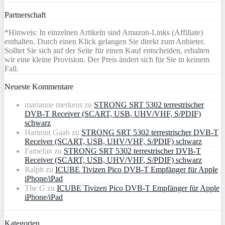
Partnerschaft
*Hinweis: In einzelnen Artikeln sind Amazon-Links (Affiliate)
enthalten. Durch einen Klick gelangen Sie direkt zum Anbieter.
Solltet Sie sich auf der Seite für einen Kauf entscheiden, erhalten
wir eine kleine Provision. Der Preis ändert sich für Sie in keinem
Fall.
Neueste Kommentare
marianne merkens
zu
STRONG SRT 5302 terrestrischer
DVB-T Receiver (SCART, USB, UHV/VHF, S/PDIF)
schwarz
Hartmut Gaab
zu
STRONG SRT 5302 terrestrischer DVB-T
Receiver (SCART, USB, UHV/VHF, S/PDIF) schwarz
Famefan
zu
STRONG SRT 5302 terrestrischer DVB-T
Receiver (SCART, USB, UHV/VHF, S/PDIF) schwarz
Ralph
zu
ICUBE Tivizen Pico DVB-T Empfänger für Apple
iPhone/iPad
The G
zu
ICUBE Tivizen Pico DVB-T Empfänger für Apple
iPhone/iPad
Kategorien