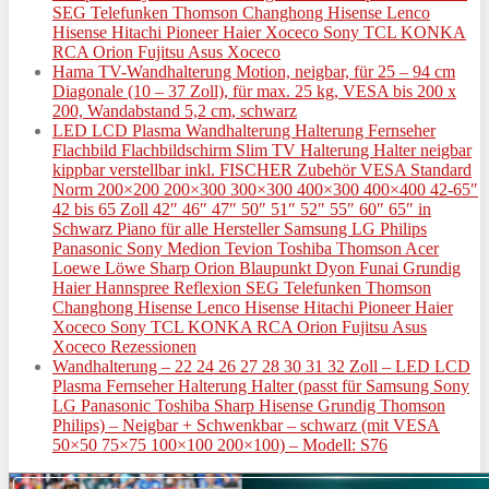
SEG Telefunken Thomson Changhong Hisense Lenco
Hisense Hitachi Pioneer Haier Xoceco Sony TCL KONKA
RCA Orion Fujitsu Asus Xoceco
Hama TV-Wandhalterung Motion, neigbar, für 25 – 94 cm
Diagonale (10 – 37 Zoll), für max. 25 kg, VESA bis 200 x
200, Wandabstand 5,2 cm, schwarz
LED LCD Plasma Wandhalterung Halterung Fernseher
Flachbild Flachbildschirm Slim TV Halterung Halter neigbar
kippbar verstellbar inkl. FISCHER Zubehör VESA Standard
Norm 200×200 200×300 300×300 400×300 400×400 42-65″
42 bis 65 Zoll 42″ 46″ 47″ 50″ 51″ 52″ 55″ 60″ 65″ in
Schwarz Piano für alle Hersteller Samsung LG Philips
Panasonic Sony Medion Tevion Toshiba Thomson Acer
Loewe Löwe Sharp Orion Blaupunkt Dyon Funai Grundig
Haier Hannspree Reflexion SEG Telefunken Thomson
Changhong Hisense Lenco Hisense Hitachi Pioneer Haier
Xoceco Sony TCL KONKA RCA Orion Fujitsu Asus
Xoceco Rezessionen
Wandhalterung – 22 24 26 27 28 30 31 32 Zoll – LED LCD
Plasma Fernseher Halterung Halter (passt für Samsung Sony
LG Panasonic Toshiba Sharp Hisense Grundig Thomson
Philips) – Neigbar + Schwenkbar – schwarz (mit VESA
50×50 75×75 100×100 200×100) – Modell: S76