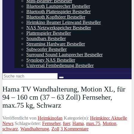
Mini-Beamer: Bestseller
Bluetooth Lautsprecher Bestseller
Bluetooth Plattenspieler Bestseller
Bluetooth Kopfhörer Bestseller
Heimkino Beamer Leinwand Bestseller
NAS Netzwerkspeicher Bestseller
Plattenspieler Bestseller
Soundbars Bestseller
Streaming Hardware Bestseller
Subwoofer Bestseller
Surround Sound Lautsprecher Bestseller
Synology NAS Bestseller
Universal Fernbedienung Bestseller
Hama TV Wandhalterung, Motion XL, für
94 – 160 cm (37 – 63 Zoll) Fernseher,
max.75 kg, Schwarz
Veröffentlicht von
Heimkinofan
Kategorie(n):
Heimkino: Aktuelle
News
Schlagwörter:
Fernseher
,
fuer
,
Hama
,
max.75
,
Motion
,
schwarz
,
Wandhalterung
,
Zoll
3 Kommentare