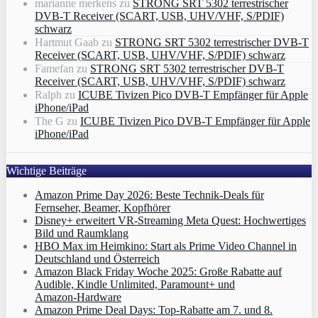
marianne merkens
zu
STRONG SRT 5302 terrestrischer
DVB-T Receiver (SCART, USB, UHV/VHF, S/PDIF)
schwarz
Hartmut Gaab
zu
STRONG SRT 5302 terrestrischer DVB-T
Receiver (SCART, USB, UHV/VHF, S/PDIF) schwarz
Famefan
zu
STRONG SRT 5302 terrestrischer DVB-T
Receiver (SCART, USB, UHV/VHF, S/PDIF) schwarz
Ralph
zu
ICUBE Tivizen Pico DVB-T Empfänger für Apple
iPhone/iPad
The G
zu
ICUBE Tivizen Pico DVB-T Empfänger für Apple
iPhone/iPad
Wichtige Beiträge
Amazon Prime Day 2026: Beste Technik-Deals für
Fernseher, Beamer, Kopfhörer
Disney+ erweitert VR‑Streaming Meta Quest: Hochwertiges
Bild und Raumklang
HBO Max im Heimkino: Start als Prime Video Channel in
Deutschland und Österreich
Amazon Black Friday Woche 2025: Große Rabatte auf
Audible, Kindle Unlimited, Paramount+ und
Amazon‑Hardware
Amazon Prime Deal Days: Top-Rabatte am 7. und 8.