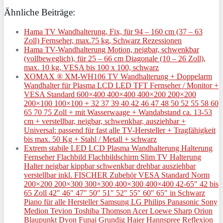
Ähnliche Beiträge:
Hama TV Wandhalterung, Fix, für 94 – 160 cm (37 – 63
Zoll) Fernseher, max.75 kg, Schwarz Rezessionen
Hama TV-Wandhalterung Motion, neigbar, schwenkbar
(vollbeweglich), für 25 – 66 cm Diagonale (10 – 26 Zoll),
max. 10 kg, VESA bis 100 x 100, schwarz
XOMAX ® XM-WH106 TV Wandhalterung + Doppelarm
Wandhalter für Plasma LCD LED TFT Fernseher / Monitor +
VESA Standard 600×400 400×400 400×200 200×200
200×100 100×100 + 32 37 39 40 42 46 47 48 50 52 55 58 60
65 70 75 Zoll + mit Wasserwaage + Wandabstand ca. 13-53
cm + verstellbar, neigbar, schwenkbar, ausziehbar +
Universal: passend für fast alle TV-Hersteller + Tragfähigkeit
bis max. 50 Kg + Stahl / Metall + schwarz
Extrem stabile LED LCD Plasma Wandhalterung Halterung
Fernseher Flachbild Flachbildschirm Slim TV Halterung
Halter neigbar kippbar schwenkbar drehbar ausziehbar
verstellbar inkl. FISCHER Zubehör VESA Standard Norm
200×200 200×300 300×300 400×300 400×400 42-65″ 42 bis
65 Zoll 42″ 46″ 47″ 50″ 51″ 52″ 55″ 60″ 65″ in Schwarz
Piano für alle Hersteller Samsung LG Philips Panasonic Sony
Medion Tevion Toshiba Thomson Acer Loewe Sharp Orion
Blaupunkt Dyon Funai Grundig Haier Hannspree Reflexion