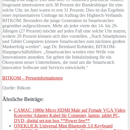
Insgesamt interessieren sich 38 Prozent der Bundesbürger für eine
solche Uhr, im Juni waren es erst 31 Prozent. Dies ist das Ergebnis
einer repräsentativen Umfrage im Auftrag des Hightech-Verbands
BITKOM. Besonders die junge Generation ist Smartwatches
gegenüber aufgeschlossen. Mehr als jeder vierte der 14- bis 29-
Jährigen (27 Prozent) möchte auf jeden Fall eine solche Uhr nutzen,
weitere 29 Prozent können sich dies vorstellen. „Nach Smartphones
und Tablet Computern können Smartwatches zum nächsten großen
Markterfolg werden“, sagt Dr. Bernhard Rohleder, BITKOM-
Hauptgeschäftsführer. „Smartwatches werden eine Welle von
Innovationen anstoßen. Sie geben die Initialzündung für ein
Ökosystem neuer Unternehmen, die rund um die Smartwatch
innovative Software und Services entwickeln.“
BITKOM – Presseinformationen
Quelle: Bitkom
Ähnliche Beiträge:
CAMAC 1080p Micro HDMI Male auf Female VGA Video
Konverter Adapter Kabel für Computer, laptop, tablet PC,
DVD, digital set-top box **Power free**
ONEKLICK Universal Mini Bluetooth 3.0 Keyboard