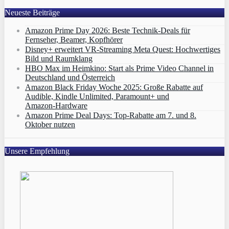
Neueste Beiträge
Amazon Prime Day 2026: Beste Technik-Deals für
Fernseher, Beamer, Kopfhörer
Disney+ erweitert VR‑Streaming Meta Quest: Hochwertiges
Bild und Raumklang
HBO Max im Heimkino: Start als Prime Video Channel in
Deutschland und Österreich
Amazon Black Friday Woche 2025: Große Rabatte auf
Audible, Kindle Unlimited, Paramount+ und
Amazon‑Hardware
Amazon Prime Deal Days: Top-Rabatte am 7. und 8.
Oktober nutzen
Unsere Empfehlung