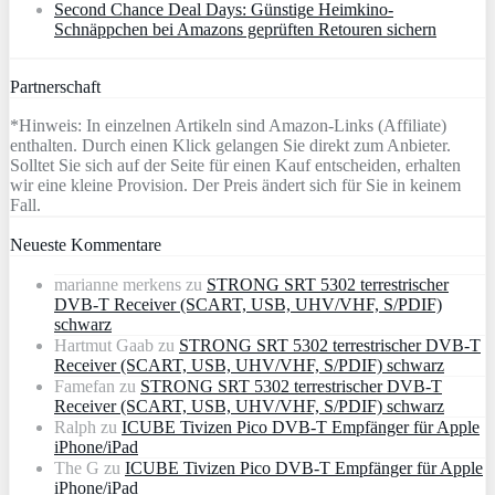
Second Chance Deal Days: Günstige Heimkino-
Schnäppchen bei Amazons geprüften Retouren sichern
Partnerschaft
*Hinweis: In einzelnen Artikeln sind Amazon-Links (Affiliate)
enthalten. Durch einen Klick gelangen Sie direkt zum Anbieter.
Solltet Sie sich auf der Seite für einen Kauf entscheiden, erhalten
wir eine kleine Provision. Der Preis ändert sich für Sie in keinem
Fall.
Neueste Kommentare
marianne merkens
zu
STRONG SRT 5302 terrestrischer
DVB-T Receiver (SCART, USB, UHV/VHF, S/PDIF)
schwarz
Hartmut Gaab
zu
STRONG SRT 5302 terrestrischer DVB-T
Receiver (SCART, USB, UHV/VHF, S/PDIF) schwarz
Famefan
zu
STRONG SRT 5302 terrestrischer DVB-T
Receiver (SCART, USB, UHV/VHF, S/PDIF) schwarz
Ralph
zu
ICUBE Tivizen Pico DVB-T Empfänger für Apple
iPhone/iPad
The G
zu
ICUBE Tivizen Pico DVB-T Empfänger für Apple
iPhone/iPad