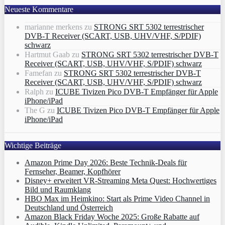
Neueste Kommentare
marianne merkens
zu
STRONG SRT 5302 terrestrischer
DVB-T Receiver (SCART, USB, UHV/VHF, S/PDIF)
schwarz
Hartmut Gaab
zu
STRONG SRT 5302 terrestrischer DVB-T
Receiver (SCART, USB, UHV/VHF, S/PDIF) schwarz
Famefan
zu
STRONG SRT 5302 terrestrischer DVB-T
Receiver (SCART, USB, UHV/VHF, S/PDIF) schwarz
Ralph
zu
ICUBE Tivizen Pico DVB-T Empfänger für Apple
iPhone/iPad
The G
zu
ICUBE Tivizen Pico DVB-T Empfänger für Apple
iPhone/iPad
Wichtige Beiträge
Amazon Prime Day 2026: Beste Technik-Deals für
Fernseher, Beamer, Kopfhörer
Disney+ erweitert VR‑Streaming Meta Quest: Hochwertiges
Bild und Raumklang
HBO Max im Heimkino: Start als Prime Video Channel in
Deutschland und Österreich
Amazon Black Friday Woche 2025: Große Rabatte auf