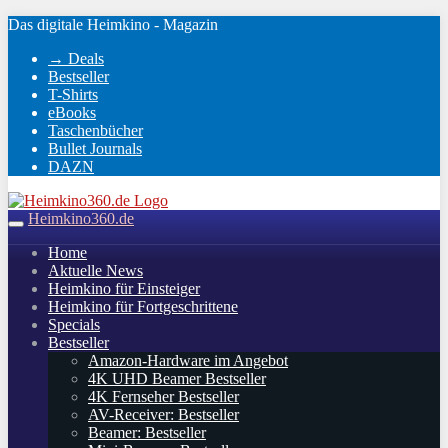
Skip
Das digitale Heimkino - Magazin
to
→ Deals
main
Bestseller
content
T-Shirts
eBooks
Taschenbücher
Bullet Journals
DAZN
Heimkino360.de
Toggle
navigation
Home
Aktuelle News
Heimkino für Einsteiger
Heimkino für Fortgeschrittene
Specials
Bestseller
Amazon-Hardware im Angebot
4K UHD Beamer Bestseller
4K Fernseher Bestseller
AV-Receiver: Bestseller
Beamer: Bestseller