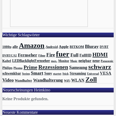
Wichtige Schlagwörter
Amazon
Bluray
Apple
1080p
alle
BITKOM
Android
DVBT
fuer
HDMI
Fire
Full
Fernseher
FullHD
DVBT/C/S2
Filme
LEDBacklightFernseher
neigbar
neue
Kabel
max.
Monitor
Music
Panasonic
schwarz
Rezessionen
Prime
Samsung
Philips
Plasma
Smart
VESA
Streaming
schwenkbar
Sony
Serien
startet
Universal
Stick
Zoll
Video
Wandhalterung
WLAN
Wandhalter
WiFi
Neuerscheinungen Heimkino
Keine Produkte gefunden.
Neueste Kommentare