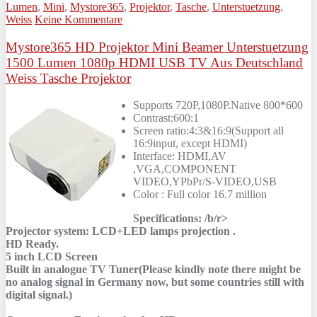
Lumen
,
Mini
,
Mystore365
,
Projektor
,
Tasche
,
Unterstuetzung
,
Weiss
Keine Kommentare
Mystore365 HD Projektor Mini Beamer Unterstuetzung
1500 Lumen 1080p HDMI USB TV Aus Deutschland
Weiss Tasche Projektor
Supports 720P,1080P.Native 800*600
Contrast:600:1
Screen ratio:4:3&16:9(Support all
16:9input, except HDMI)
Interface: HDMI,AV
,VGA,COMPONENT
VIDEO,YPbPr/S-VIDEO,USB
Color : Full color 16.7 million
Specifications: /b/r>
Projector system: LCD+LED lamps projection .
HD Ready.
5 inch LCD Screen
Built in analogue TV Tuner(Please kindly note there might be
no analog signal in Germany now, but some countries still with
digital signal.)