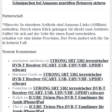
Schnäppchen bei Amazons geprüften Retouren sichern
Partnerschaft
*Hinweis: In einzelnen Artikeln sind Amazon-Links (Affiliate)
enthalten. Durch einen Klick gelangen Sie direkt zum Anbieter.
Solltet Sie sich auf der Seite für einen Kauf entscheiden,
erhalten wir eine kleine Provision. Der Preis ändert sich für Sie
in keinem Fall.
Neueste Kommentare
marianne merkens
zu
STRONG SRT 5302 terrestrischer
DVB-T Receiver (SCART, USB, UHV/VHF, S/PDIF)
schwarz
Hartmut Gaab
zu
STRONG SRT 5302 terrestrischer
DVB-T Receiver (SCART, USB, UHV/VHF, S/PDIF)
schwarz
Famefan
zu
STRONG SRT 5302 terrestrischer DVB-T
Receiver (SCART, USB, UHV/VHF, S/PDIF) schwarz
Ralph
zu
ICUBE Tivizen Pico DVB-T Empfänger für
Apple iPhone/iPad
The G
zu
ICUBE Tivizen Pico DVB-T Empfänger für
Apple iPhone/iPad