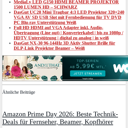
MediaLy LED G150 HDMI BEAMER PROJEKTOR
1500 LUMEN HD – SCHWARZ
DasGut UC28 Mini Tragbar 4:3 LED Projektor 320×240
VGA AV SD USB Slot mit Fernbedienung für TV DVD
PC Blu-ray Unterstützung Weiß
Full HD HDMI auf VGA Adapter inkl. Audio-
Übertragung (Line out) | Konverterkabel | bis zu 1080p /
HDTV Unterstützung | digital zu analog | in weiß
DasGut NX-30 96-144Hz 3D Aktiv Shutter Brille für
DLP-Link Projektor Beamer – Weiß
Ähnliche Beiträge
Amazon Prime Day 2026: Beste Technik-
Deals für Fernseher, Beamer, Kopfhörer