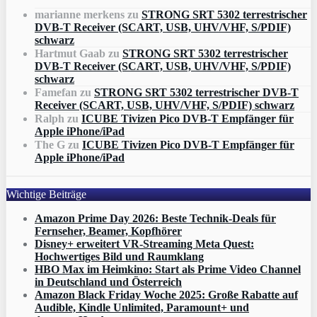
marianne merkens
zu
STRONG SRT 5302 terrestrischer
DVB-T Receiver (SCART, USB, UHV/VHF, S/PDIF)
schwarz
Hartmut Gaab
zu
STRONG SRT 5302 terrestrischer
DVB-T Receiver (SCART, USB, UHV/VHF, S/PDIF)
schwarz
Famefan
zu
STRONG SRT 5302 terrestrischer DVB-T
Receiver (SCART, USB, UHV/VHF, S/PDIF) schwarz
Ralph
zu
ICUBE Tivizen Pico DVB-T Empfänger für
Apple iPhone/iPad
The G
zu
ICUBE Tivizen Pico DVB-T Empfänger für
Apple iPhone/iPad
Wichtige Beiträge
Amazon Prime Day 2026: Beste Technik-Deals für
Fernseher, Beamer, Kopfhörer
Disney+ erweitert VR‑Streaming Meta Quest:
Hochwertiges Bild und Raumklang
HBO Max im Heimkino: Start als Prime Video Channel
in Deutschland und Österreich
Amazon Black Friday Woche 2025: Große Rabatte auf
Audible, Kindle Unlimited, Paramount+ und