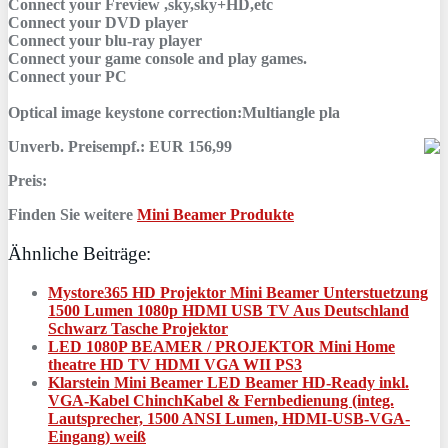
Connect your Freview ,sky,sky+HD,etc
Connect your DVD player
Connect your blu-ray player
Connect your game console and play games.
Connect your PC
Optical image keystone correction:Multiangle pla
Unverb. Preisempf.: EUR 156,99
Preis:
Finden Sie weitere
Mini Beamer Produkte
Ähnliche Beiträge:
Mystore365 HD Projektor Mini Beamer Unterstuetzung
1500 Lumen 1080p HDMI USB TV Aus Deutschland
Schwarz Tasche Projektor
LED 1080P BEAMER / PROJEKTOR Mini Home
theatre HD TV HDMI VGA WII PS3
Klarstein Mini Beamer LED Beamer HD-Ready inkl.
VGA-Kabel ChinchKabel & Fernbedienung (integ.
Lautsprecher, 1500 ANSI Lumen, HDMI-USB-VGA-
Eingang) weiß