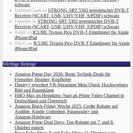
schwarz
Hartmut Gaab
zu
STRONG SRT 5302 terrestrischer DVB-T
Receiver (SCART, USB, UHV/VHF, S/PDIF) schwarz
Famefan
zu
STRONG SRT 5302 terrestrischer DVB-T
Receiver (SCART, USB, UHV/VHF, S/PDIF) schwarz
Ralph
zu
ICUBE Tivizen Pico DVB-T Empfänger für Apple
iPhone/iPad
The G
zu
ICUBE Tivizen Pico DVB-T Empfänger für Apple
iPhone/iPad
Wichtige Beiträge
Amazon Prime Day 2026: Beste Technik-Deals für
Fernseher, Beamer, Kopfhörer
Disney+ erweitert VR‑Streaming Meta Quest: Hochwertiges
Bild und Raumklang
HBO Max im Heimkino: Start als Prime Video Channel in
Deutschland und Österreich
Amazon Black Friday Woche 2025: Große Rabatte auf
Audible, Kindle Unlimited, Paramount+ und
Amazon‑Hardware
Amazon Prime Deal Days: Top-Rabatte am 7. und 8.
Oktober nutzen
Neue Echo Show 8 und Echo Show 11: Displays von