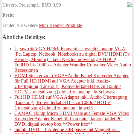
Unverb. Preisempf.: EUR 0,99
Preis:
Finden Sie weitere
Mini-Beamer Produkte
Ähnliche Beiträge:
Ligawo ® VGA HDMI Konverter – wandelt analog VGA
(Pc, Laptop, Netbook, Notebook) zu digital DVI/ HDMI (Tv,
Beamer, Monitor) – kein Netzteil notwendig + HDCP,
FullHD bis 1080p – Adapter Wandler Converter Video Audio
Rezessionen
HDMI Stecker zu to VGA+Audio Kabel Konverter Adapter
für Full HD HDMI auf VGA Adapter inkl. Audio-
Übertragung (Line out) | Konverterkabel | bis zu 1080p /
HDTV Unterstützung | digital zu analog | in Schwarz
Full HD HDMI auf VGA Adapter inkl. Audio-Übertragung
(Line out) | Konverterkabel | bis zu 1080p / HDTV
Unterstützung | digital zu analog | in weiß
CAMAC 1080p Micro HDMI Male auf Female VGA Video
Konverter Adapter Kabel für Computer, laptop, tablet PC,
DVD, digital set-top box **Power free**
mumbi DVB – T Antenne 3dB passiv mit Magnetfuss –