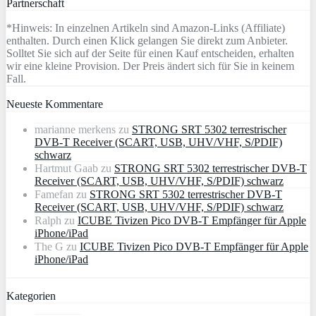
Partnerschaft
*Hinweis: In einzelnen Artikeln sind Amazon-Links (Affiliate)
enthalten. Durch einen Klick gelangen Sie direkt zum Anbieter.
Solltet Sie sich auf der Seite für einen Kauf entscheiden, erhalten
wir eine kleine Provision. Der Preis ändert sich für Sie in keinem
Fall.
Neueste Kommentare
marianne merkens
zu
STRONG SRT 5302 terrestrischer
DVB-T Receiver (SCART, USB, UHV/VHF, S/PDIF)
schwarz
Hartmut Gaab
zu
STRONG SRT 5302 terrestrischer DVB-T
Receiver (SCART, USB, UHV/VHF, S/PDIF) schwarz
Famefan
zu
STRONG SRT 5302 terrestrischer DVB-T
Receiver (SCART, USB, UHV/VHF, S/PDIF) schwarz
Ralph
zu
ICUBE Tivizen Pico DVB-T Empfänger für Apple
iPhone/iPad
The G
zu
ICUBE Tivizen Pico DVB-T Empfänger für Apple
iPhone/iPad
Kategorien