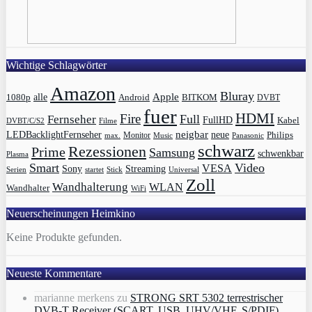
Wichtige Schlagwörter
Amazon
Bluray
Apple
1080p
alle
BITKOM
Android
DVBT
fuer
HDMI
Fire
Full
Fernseher
FullHD
Kabel
DVBT/C/S2
Filme
LEDBacklightFernseher
neigbar
neue
Philips
max.
Monitor
Music
Panasonic
schwarz
Rezessionen
Prime
Samsung
schwenkbar
Plasma
Smart
Video
VESA
Streaming
Sony
Serien
startet
Universal
Stick
Zoll
Wandhalterung
WLAN
Wandhalter
WiFi
Neuerscheinungen Heimkino
Keine Produkte gefunden.
Neueste Kommentare
marianne merkens
zu
STRONG SRT 5302 terrestrischer
DVB-T Receiver (SCART, USB, UHV/VHF, S/PDIF)