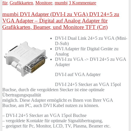
für
,
Grafikkarten
,
Monitore
,
mumbi
3 Kommentare
mumbi DVI Adapter (DVI-I zu VGA) DVI 24+5 zu
VGA Adapter – Digital auf Analog Adapter für
Grafikkarten, Beamer, und Monitore TFT (Crt)
DVI-I Dual Link 24+5 zu VGA (Mini-
D-Sub)
DVI Adapter für Digital Geräte zu
Analog
DVI-I zu VGA -> DVI 24+5 zu VGA
Adapter
DVI-I auf VGA Adapter
DVI-I 24+5 Stecker an VGA 15pol
Buchse, durch die vergoldeten Stecker ist eine optimale
Übertragungsqualität
möglich. Diese Adapter ermöglicht es Ihnen von Ihrer VGA
Buchse, am PC, auch DVI Kabel nutzen zu können.
– DVI-I 24+5 Stecker an VGA 15pol Buchse
– vergoldete Kontakte für optimale Signalübertragung,
– geeignet für Pc, Monitor, LCD, TV, Plasma, Beamer etc.