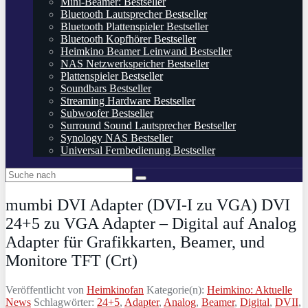
Mini-Beamer: Bestseller
Bluetooth Lautsprecher Bestseller
Bluetooth Plattenspieler Bestseller
Bluetooth Kopfhörer Bestseller
Heimkino Beamer Leinwand Bestseller
NAS Netzwerkspeicher Bestseller
Plattenspieler Bestseller
Soundbars Bestseller
Streaming Hardware Bestseller
Subwoofer Bestseller
Surround Sound Lautsprecher Bestseller
Synology NAS Bestseller
Universal Fernbedienung Bestseller
mumbi DVI Adapter (DVI-I zu VGA) DVI
24+5 zu VGA Adapter – Digital auf Analog
Adapter für Grafikkarten, Beamer, und
Monitore TFT (Crt)
Veröffentlicht von
Heimkinofan
Kategorie(n):
Heimkino: Aktuelle
News
Schlagwörter:
24+5
,
Adapter
,
Analog
,
Beamer
,
Digital
,
DVII
,