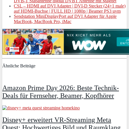
DVB-T Stabantenne digital DVBT Antenne mit Magnet
CSL – HDMI auf DVI Adapter | DVI-D Stecker (24+1 male)
auf HDMI-Buchse | FULL HD | 1080p | Beamer PS3 uvm
Sendstation MiniDisplayPort auf DVI Adapter für Apple
MacBook, MacBook Pro, iMac
Ähnliche Beiträge
Amazon Prime Day 2026: Beste Technik-
Deals für Fernseher, Beamer, Kopfhörer
Disney+ erweitert VR‑Streaming Meta
Quest: Hochwertiges Bild und Raumklang