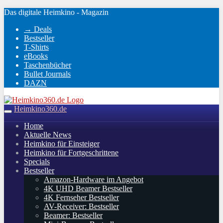
Skip
Das digitale Heimkino - Magazin
to
→ Deals
main
Bestseller
content
T-Shirts
eBooks
Taschenbücher
Bullet Journals
DAZN
Heimkino360.de
Toggle
navigation
Home
Aktuelle News
Heimkino für Einsteiger
Heimkino für Fortgeschrittene
Specials
Bestseller
Amazon-Hardware im Angebot
4K UHD Beamer Bestseller
4K Fernseher Bestseller
AV-Receiver: Bestseller
Beamer: Bestseller