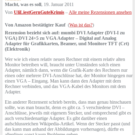
Macht, was es soll
,
19. Januar 2011
Von
UliLiestGernGuteKrimis
–
Alle meine Rezensionen ansehen
Von Amazon bestätigter Kauf
(
Was ist das?
)
Rezension bezieht sich auf:
mumbi DVI Adapter (DVI-I zu
VGA) DVI 24+5 zu VGA Adapter – Digital auf Analog
Adapter für Grafikkarten, Beamer, und Monitore TFT (Crt)
(Elektronik)
Wer wie ich einen relativ neuen Rechner mit einem relativ alten
Monitor betreiben will, braucht unter Umständen solch einen
Adapter, nämlich dann, wenn die Grafik-Karte des Rechners nur
einen oder mehrere DVI-Anschlüsse hat, der Monitor hingegen nur
einen VGA – Eingang. Man kann dann den Adapter mit dem
Rechner verbinden, und das VGA-Kabel des Monitors mit dem
Adapter.
Ein anderer Rezensent schrieb bereits, dass man genau hinschauen
sollte, was man braucht, denn es gibt ca. 5 verschiedene DVI –
Anschlüsse, jeweils mit eigenem Stecker, und entsprechend gibt es
auch verschiedenartige Adapter. Es gibt darüber einen
aufschlussreichen Wikipedia-Artikel. Wenn der Stecker passt (und
das kann man anhand der Abbildungen vorhersagen), dürfte es
allerdings sonst kaum Probleme geben.