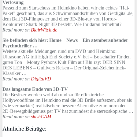
Verlosung
Passend zum Startschuss im Heimkino haben wir ein echtes “Hai-
Paket” geschnürt, das aus Schwimmhandschuhen von Getdigital.de,
dem Bait 3D-Filmposter und einer 3D-Blu-ray von Horror-
Konkurrent Shark Night 3D besteht. Wie Ihr daran teilnehmt?
Read more on
BlairWitch.de
Sie befinden sich hier: Home – News – Ein atemberaubender
Psychothriller
…
Weitere aktuelle Meldungen rund um DVD und Heimkino: –
Ultrasone AG tritt High End Society e.V. bei – Botschafter für den
guten Ton – Monty Pythons Kult-Film auf Blu-ray: DER SINN
DES LEBENS – Gullivers Reisen – Der Original-Zeichentrick-
Klassiker …
Read more on
DigitalVD
Das langsame Ende von 3D-TV
Die Besitzer werden wohl ab und zu für effektreiche
Hollywoodfilme im Heimkino mal die 3D Brille aufsetzen, aber als
(wie vermarktet) realistischere bessere Alternative zum normalen
2D-Bewegtbildgenuss per TV hat zumindest die stereoskopische …
Read more on
slashCAM
Ähnliche Beiträge: