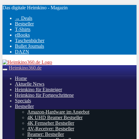
Skip
Das digitale Heimkino - Magazin
to
→ Deals
main
Bestseller
content
T-Shirts
eBooks
Taschenbücher
Bullet Journals
DAZN
Heimkino360.de
Toggle
navigation
Home
Aktuelle News
Heimkino für Einsteiger
Heimkino für Fortgeschrittene
Specials
Bestseller
Amazon-Hardware im Angebot
4K UHD Beamer Bestseller
4K Fernseher Bestseller
AV-Receiver: Bestseller
Beamer: Bestseller