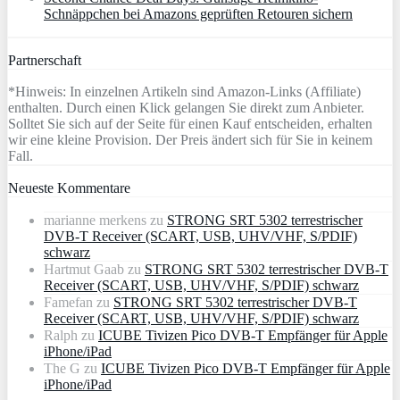
Schnäppchen bei Amazons geprüften Retouren sichern
Partnerschaft
*Hinweis: In einzelnen Artikeln sind Amazon-Links (Affiliate)
enthalten. Durch einen Klick gelangen Sie direkt zum Anbieter.
Solltet Sie sich auf der Seite für einen Kauf entscheiden, erhalten
wir eine kleine Provision. Der Preis ändert sich für Sie in keinem
Fall.
Neueste Kommentare
marianne merkens
zu
STRONG SRT 5302 terrestrischer
DVB-T Receiver (SCART, USB, UHV/VHF, S/PDIF)
schwarz
Hartmut Gaab
zu
STRONG SRT 5302 terrestrischer DVB-T
Receiver (SCART, USB, UHV/VHF, S/PDIF) schwarz
Famefan
zu
STRONG SRT 5302 terrestrischer DVB-T
Receiver (SCART, USB, UHV/VHF, S/PDIF) schwarz
Ralph
zu
ICUBE Tivizen Pico DVB-T Empfänger für Apple
iPhone/iPad
The G
zu
ICUBE Tivizen Pico DVB-T Empfänger für Apple
iPhone/iPad