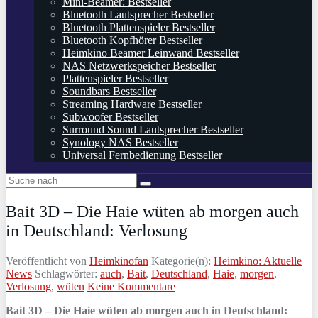
Mini-Beamer: Bestseller
Bluetooth Lautsprecher Bestseller
Bluetooth Plattenspieler Bestseller
Bluetooth Kopfhörer Bestseller
Heimkino Beamer Leinwand Bestseller
NAS Netzwerkspeicher Bestseller
Plattenspieler Bestseller
Soundbars Bestseller
Streaming Hardware Bestseller
Subwoofer Bestseller
Surround Sound Lautsprecher Bestseller
Synology NAS Bestseller
Universal Fernbedienung Bestseller
Bait 3D – Die Haie wüten ab morgen auch
in Deutschland: Verlosung
Veröffentlicht von
Heimkinofan
Kategorie(n):
Heimkino: Aktuelle
News
Schlagwörter:
auch
,
Bait
,
Deutschland
,
Haie
,
morgen
,
Verlosung
,
wüten
Keine Kommentare
Bait 3D – Die Haie wüten ab morgen auch in Deutschland: