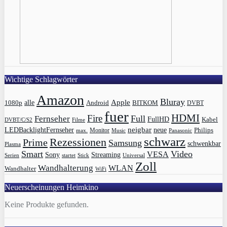
Wichtige Schlagwörter
Amazon
Bluray
Apple
1080p
alle
BITKOM
Android
DVBT
fuer
HDMI
Fire
Full
Fernseher
FullHD
Kabel
DVBT/C/S2
Filme
LEDBacklightFernseher
neigbar
neue
Philips
max.
Monitor
Music
Panasonic
schwarz
Rezessionen
Prime
Samsung
schwenkbar
Plasma
Smart
Video
VESA
Streaming
Sony
Serien
startet
Universal
Stick
Zoll
Wandhalterung
WLAN
Wandhalter
WiFi
Neuerscheinungen Heimkino
Keine Produkte gefunden.