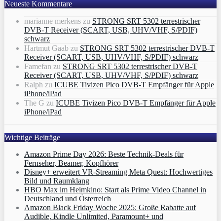
Neueste Kommentare
marianne merkens
zu
STRONG SRT 5302 terrestrischer
DVB-T Receiver (SCART, USB, UHV/VHF, S/PDIF)
schwarz
Hartmut Gaab
zu
STRONG SRT 5302 terrestrischer DVB-T
Receiver (SCART, USB, UHV/VHF, S/PDIF) schwarz
Famefan
zu
STRONG SRT 5302 terrestrischer DVB-T
Receiver (SCART, USB, UHV/VHF, S/PDIF) schwarz
Ralph
zu
ICUBE Tivizen Pico DVB-T Empfänger für Apple
iPhone/iPad
The G
zu
ICUBE Tivizen Pico DVB-T Empfänger für Apple
iPhone/iPad
Wichtige Beiträge
Amazon Prime Day 2026: Beste Technik-Deals für
Fernseher, Beamer, Kopfhörer
Disney+ erweitert VR‑Streaming Meta Quest: Hochwertiges
Bild und Raumklang
HBO Max im Heimkino: Start als Prime Video Channel in
Deutschland und Österreich
Amazon Black Friday Woche 2025: Große Rabatte auf
Audible, Kindle Unlimited, Paramount+ und