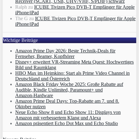
Receiver (SCART, USB, UHV/VHF, S/PDIF) schwarz
Ralph
zu
ICUBE Tivizen Pico DVB-T Empfänger für Apple
iPhone/iPad
The G
zu
ICUBE Tivizen Pico DVB-T Empfänger für Apple
iPhone/iPad
Wichtige Beiträge
Amazon Prime Day 2026: Beste Technik-Deals für
Fernseher, Beamer, Kopfhörer
Disney+ erweitert VR‑Streaming Meta Quest: Hochwertiges
Bild und Raumklang
HBO Max im Heimkino: Start als Prime Video Channel in
Deutschland und Österreich
Amazon Black Friday Woche 2025: Große Rabatte auf
Audible, Kindle Unlimited, Paramount+ und
Amazon‑Hardware
Amazon Prime Deal Days: Top-Rabatte am 7. und 8.
Oktober nutzen
Neue Echo Show 8 und Echo Show 11: Displays von
Amazon mit verbessertem Klang und Alexa
Amazon präsentiert Echo Dot Max und Echo Studio