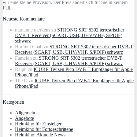
wir eine kleine Provision. Der Preis ändert sich für Sie in keinem
Fall.
Neueste Kommentare
marianne merkens
zu
STRONG SRT 5302 terrestrischer
DVB-T Receiver (SCART, USB, UHV/VHF, S/PDIF)
schwarz
Hartmut Gaab
zu
STRONG SRT 5302 terrestrischer DVB-T
Receiver (SCART, USB, UHV/VHF, S/PDIF) schwarz
Famefan
zu
STRONG SRT 5302 terrestrischer DVB-T
Receiver (SCART, USB, UHV/VHF, S/PDIF) schwarz
Ralph
zu
ICUBE Tivizen Pico DVB-T Empfänger für Apple
iPhone/iPad
The G
zu
ICUBE Tivizen Pico DVB-T Empfänger für Apple
iPhone/iPad
Kategorien
Allgemein
Angebote
Heimkino für Einsteiger
Heimkino für Fortgeschrittene
Heimkino: Aktuelle News