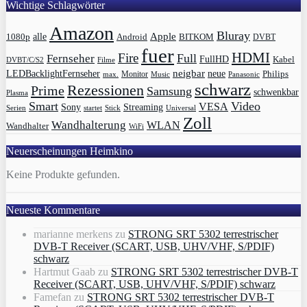
Wichtige Schlagwörter
Amazon
Bluray
Apple
1080p
alle
BITKOM
Android
DVBT
fuer
HDMI
Fire
Full
Fernseher
FullHD
Kabel
DVBT/C/S2
Filme
LEDBacklightFernseher
neigbar
neue
Philips
max.
Monitor
Music
Panasonic
schwarz
Rezessionen
Prime
Samsung
schwenkbar
Plasma
Smart
Video
VESA
Streaming
Sony
Serien
startet
Universal
Stick
Zoll
Wandhalterung
WLAN
Wandhalter
WiFi
Neuerscheinungen Heimkino
Keine Produkte gefunden.
Neueste Kommentare
marianne merkens
zu
STRONG SRT 5302 terrestrischer
DVB-T Receiver (SCART, USB, UHV/VHF, S/PDIF)
schwarz
Hartmut Gaab
zu
STRONG SRT 5302 terrestrischer DVB-T
Receiver (SCART, USB, UHV/VHF, S/PDIF) schwarz
Famefan
zu
STRONG SRT 5302 terrestrischer DVB-T