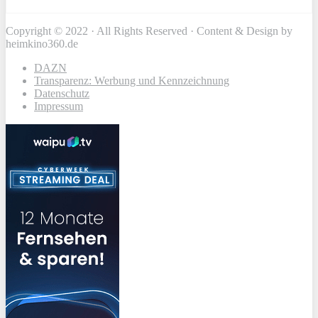
Copyright © 2022 · All Rights Reserved · Content & Design by
heimkino360.de
DAZN
Transparenz: Werbung und Kennzeichnung
Datenschutz
Impressum