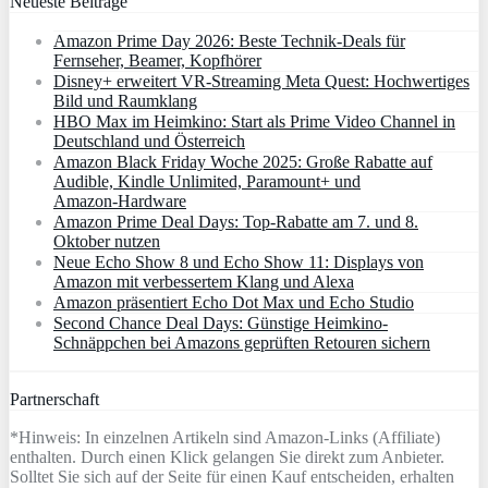
Neueste Beiträge
Amazon Prime Day 2026: Beste Technik-Deals für
Fernseher, Beamer, Kopfhörer
Disney+ erweitert VR‑Streaming Meta Quest: Hochwertiges
Bild und Raumklang
HBO Max im Heimkino: Start als Prime Video Channel in
Deutschland und Österreich
Amazon Black Friday Woche 2025: Große Rabatte auf
Audible, Kindle Unlimited, Paramount+ und
Amazon‑Hardware
Amazon Prime Deal Days: Top-Rabatte am 7. und 8.
Oktober nutzen
Neue Echo Show 8 und Echo Show 11: Displays von
Amazon mit verbessertem Klang und Alexa
Amazon präsentiert Echo Dot Max und Echo Studio
Second Chance Deal Days: Günstige Heimkino-
Schnäppchen bei Amazons geprüften Retouren sichern
Partnerschaft
*Hinweis: In einzelnen Artikeln sind Amazon-Links (Affiliate)
enthalten. Durch einen Klick gelangen Sie direkt zum Anbieter.
Solltet Sie sich auf der Seite für einen Kauf entscheiden, erhalten