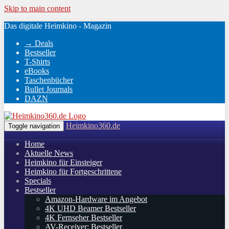
Skip to main content
Das digitale Heimkino - Magazin
→ Deals
Bestseller
T-Shirts
eBooks
Taschenbücher
Bullet Journals
DAZN
Heimkino360.de
Toggle navigation
Home
Aktuelle News
Heimkino für Einsteiger
Heimkino für Fortgeschrittene
Specials
Bestseller
Amazon-Hardware im Angebot
4K UHD Beamer Bestseller
4K Fernseher Bestseller
AV-Receiver: Bestseller