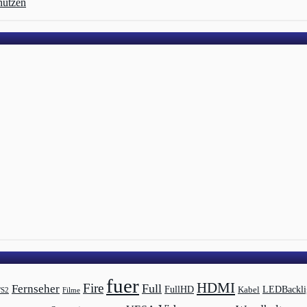
nutzen
fuer
HDMI
Fire
Full
Fernseher
LEDBackli
FullHD
Kabel
/S2
Filme