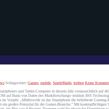
ews
Schlagwörter:
Games
,
mobile
,
SpieleMarkt
,
treiben
Keine Kommen
artphones und Tablet-Computer in diesem Jahr voraussichtlich auf 465 
OM auf Basis von Daten des Marktforschungs¬instituts IHS Technolog
als im Vorjahr. „Mittlerweile ist das Smartphone die beliebteste Gamin
ein großes Potenzial für die Games-Branche.“ Mit kostenpflichtigen 
 um, ein Plus von 8 Prozent. Dagegen wird für physische Datenträge