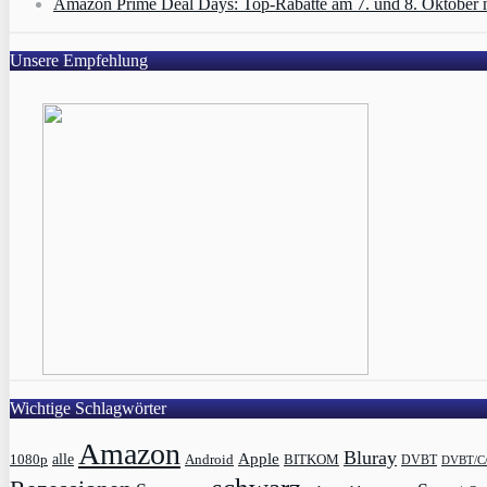
Amazon Prime Deal Days: Top-Rabatte am 7. und 8. Oktober 
Unsere Empfehlung
Wichtige Schlagwörter
Amazon
Bluray
Apple
1080p
alle
BITKOM
Android
DVBT
DVBT/C