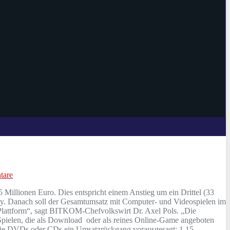
tare
Millionen Euro. Dies entspricht einem Anstieg um ein Drittel (33
y. Danach soll der Gesamtumsatz mit Computer- und Videospielen im
g-Plattform“, sagt BITKOM-Chefvolkswirt Dr. Axel Pols. „Die
Spielen, die als Download oder als reines Online-Game angeboten
r wie DVDs oder CDs ein Umsatzrückgang vorausgesagt: 1,15