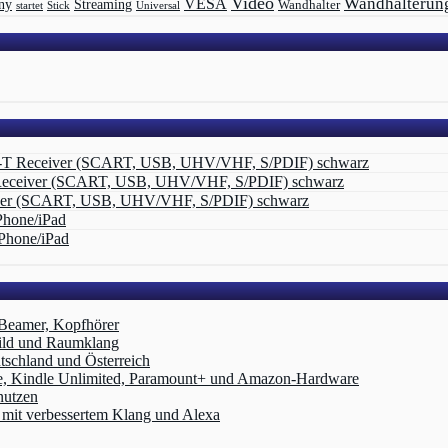
Video
Wandhalterun
VESA
Streaming
ny
Wandhalter
startet
Universal
Stick
-T Receiver (SCART, USB, UHV/VHF, S/PDIF) schwarz
Receiver (SCART, USB, UHV/VHF, S/PDIF) schwarz
ver (SCART, USB, UHV/VHF, S/PDIF) schwarz
Phone/iPad
Phone/iPad
 Beamer, Kopfhörer
ild und Raumklang
schland und Österreich
e, Kindle Unlimited, Paramount+ und Amazon‑Hardware
nutzen
it verbessertem Klang und Alexa