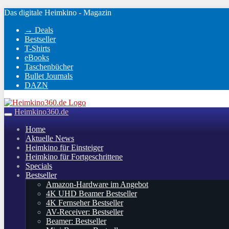
Skip
Das digitale Heimkino - Magazin
to
→ Deals
main
Bestseller
content
T-Shirts
eBooks
Taschenbücher
Bullet Journals
DAZN
Heimkino360.de
Toggle
navigation
Home
Aktuelle News
Heimkino für Einsteiger
Heimkino für Fortgeschrittene
Specials
Bestseller
Amazon-Hardware im Angebot
4K UHD Beamer Bestseller
4K Fernseher Bestseller
AV-Receiver: Bestseller
Beamer: Bestseller