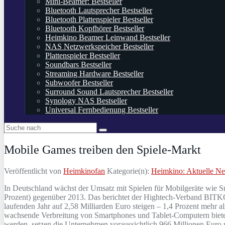
Mini-Beamer: Bestseller
Bluetooth Lautsprecher Bestseller
Bluetooth Plattenspieler Bestseller
Bluetooth Kopfhörer Bestseller
Heimkino Beamer Leinwand Bestseller
NAS Netzwerkspeicher Bestseller
Plattenspieler Bestseller
Soundbars Bestseller
Streaming Hardware Bestseller
Subwoofer Bestseller
Surround Sound Lautsprecher Bestseller
Synology NAS Bestseller
Universal Fernbedienung Bestseller
Mobile Games treiben den Spiele-Markt
Veröffentlicht von
Heimkinofan
Kategorie(n):
Heimkino: Aktuelle N
In Deutschland wächst der Umsatz mit Spielen für Mobilgeräte wie Sm
Prozent) gegenüber 2013. Das berichtet der Hightech-Verband BITK
laufenden Jahr auf 2,58 Milliarden Euro steigen – 1,4 Prozent mehr 
wachsende Verbreitung von Smartphones und Tablet-Computern bietet 
werden, setzen die Unternehmen voraussichtlich 966 Millionen Euro