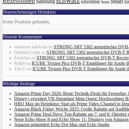
schwarz
Rezessionen
Samsung
Smart
schwenkbar
So
Serien
Neuerscheinungen Heimkino
Keine Produkte gefunden.
Neueste Kommentare
marianne merkens
zu
STRONG SRT 5302 terrestrischer DVB
Hartmut Gaab
zu
STRONG SRT 5302 terrestrischer DVB-T 
Famefan
zu
STRONG SRT 5302 terrestrischer DVB-T Recei
Ralph
zu
ICUBE Tivizen Pico DVB-T Empfänger für Apple i
The G
zu
ICUBE Tivizen Pico DVB-T Empfänger für Apple i
Wichtige Beiträge
Amazon Prime Day 2026: Beste Technik-Deals für Fernseher,
Disney+ erweitert VR‑Streaming Meta Quest: Hochwertiges B
HBO Max im Heimkino: Start als Prime Video Channel in Deut
Amazon Black Friday Woche 2025: Große Rabatte auf Audibl
Amazon Prime Deal Days: Top-Rabatte am 7. und 8. Oktober 
Neue Echo Show 8 und Echo Show 11: Displays von Amazon m
Amazon präsentiert Echo Dot Max und Echo Studio