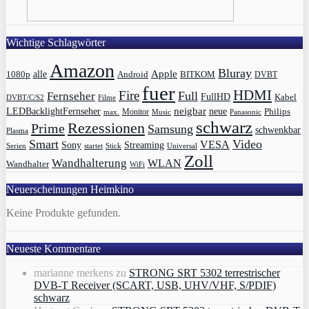
Wichtige Schlagwörter
Amazon
Bluray
Apple
1080p
alle
BITKOM
Android
DVBT
fuer
HDMI
Fire
Full
Fernseher
FullHD
Kabel
DVBT/C/S2
Filme
LEDBacklightFernseher
neigbar
neue
Philips
max.
Monitor
Music
Panasonic
schwarz
Rezessionen
Prime
Samsung
schwenkbar
Plasma
Smart
Video
VESA
Streaming
Sony
Serien
startet
Universal
Stick
Zoll
Wandhalterung
WLAN
Wandhalter
WiFi
Neuerscheinungen Heimkino
Keine Produkte gefunden.
Neueste Kommentare
marianne merkens
zu
STRONG SRT 5302 terrestrischer
DVB-T Receiver (SCART, USB, UHV/VHF, S/PDIF)
schwarz