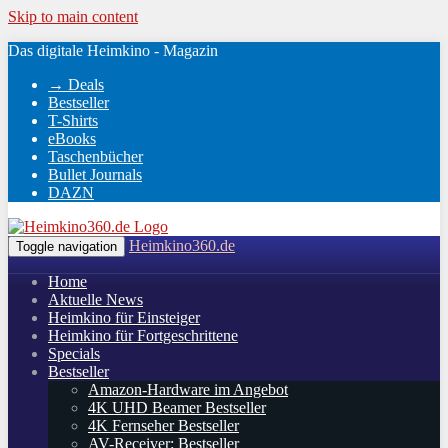
Skip to main content
Das digitale Heimkino - Magazin
→ Deals
Bestseller
T-Shirts
eBooks
Taschenbücher
Bullet Journals
DAZN
Heimkino360.de
Toggle navigation
Home
Aktuelle News
Heimkino für Einsteiger
Heimkino für Fortgeschrittene
Specials
Bestseller
Amazon-Hardware im Angebot
4K UHD Beamer Bestseller
4K Fernseher Bestseller
AV-Receiver: Bestseller