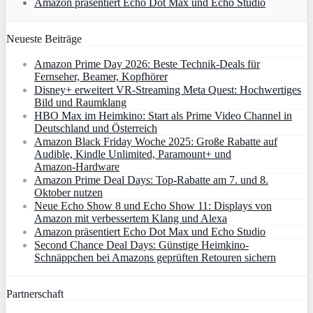
Amazon präsentiert Echo Dot Max und Echo Studio
Neueste Beiträge
Amazon Prime Day 2026: Beste Technik-Deals für
Fernseher, Beamer, Kopfhörer
Disney+ erweitert VR‑Streaming Meta Quest: Hochwertiges
Bild und Raumklang
HBO Max im Heimkino: Start als Prime Video Channel in
Deutschland und Österreich
Amazon Black Friday Woche 2025: Große Rabatte auf
Audible, Kindle Unlimited, Paramount+ und
Amazon‑Hardware
Amazon Prime Deal Days: Top-Rabatte am 7. und 8.
Oktober nutzen
Neue Echo Show 8 und Echo Show 11: Displays von
Amazon mit verbessertem Klang und Alexa
Amazon präsentiert Echo Dot Max und Echo Studio
Second Chance Deal Days: Günstige Heimkino-
Schnäppchen bei Amazons geprüften Retouren sichern
Partnerschaft