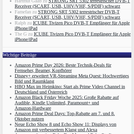
Hartmut Gaab
zu
STRONG SRT 5302 terrestrischer DVB-T
Receiver (SCART, USB, UHV/VHF, S/PDIF) schwarz
Famefan
zu
STRONG SRT 5302 terrestrischer DVB-T
Receiver (SCART, USB, UHV/VHF, S/PDIF) schwarz
Ralph
zu
ICUBE Tivizen Pico DVB-T Empfänger für Apple
iPhone/iPad
The G
zu
ICUBE Tivizen Pico DVB-T Empfänger für Apple
iPhone/iPad
Wichtige Beiträge
Amazon Prime Day 2026: Beste Technik-Deals für
Fernseher, Beamer, Kopfhörer
Disney+ erweitert VR‑Streaming Meta Quest: Hochwertiges
Bild und Raumklang
HBO Max im Heimkino: Start als Prime Video Channel in
Deutschland und Österreich
Amazon Black Friday Woche 2025: Große Rabatte auf
Audible, Kindle Unlimited, Paramount+ und
Amazon‑Hardware
Amazon Prime Deal Days: Top-Rabatte am 7. und 8.
Oktober nutzen
Neue Echo Show 8 und Echo Show 11: Displays von
Amazon mit verbessertem Klang und Alexa