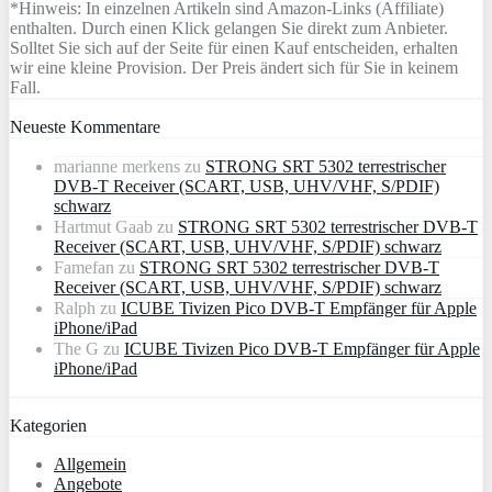
*Hinweis: In einzelnen Artikeln sind Amazon-Links (Affiliate)
enthalten. Durch einen Klick gelangen Sie direkt zum Anbieter.
Solltet Sie sich auf der Seite für einen Kauf entscheiden, erhalten
wir eine kleine Provision. Der Preis ändert sich für Sie in keinem
Fall.
Neueste Kommentare
marianne merkens
zu
STRONG SRT 5302 terrestrischer
DVB-T Receiver (SCART, USB, UHV/VHF, S/PDIF)
schwarz
Hartmut Gaab
zu
STRONG SRT 5302 terrestrischer DVB-T
Receiver (SCART, USB, UHV/VHF, S/PDIF) schwarz
Famefan
zu
STRONG SRT 5302 terrestrischer DVB-T
Receiver (SCART, USB, UHV/VHF, S/PDIF) schwarz
Ralph
zu
ICUBE Tivizen Pico DVB-T Empfänger für Apple
iPhone/iPad
The G
zu
ICUBE Tivizen Pico DVB-T Empfänger für Apple
iPhone/iPad
Kategorien
Allgemein
Angebote