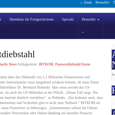
→ Deals
Bestseller
T
r
Heimkino für Fortgeschrittene
Specials
Bestseller
iebstahl
tuelle News
Schlagwörter:
BITKOM
,
Passwortdiebstahl
Keine
Ke
hten über den Diebstahl von 1,2 Milliarden Kennwörtern und
Jeder Internetnutzer muss umgehend erfahren können, ob seine Daten
äftsführer Dr. Bernhard Rohleder. Hier seien sowohl das US-
t, als auch die US-Behörden in der Pflicht. „Dieser Fall zeigt: Die
m Internet deutlich verstärken“, so Rohleder. „Das bedeutet auch, dass
Datenschutz und Sicherheit gibt es nicht zum Nulltarif.“ BITKOM rät
 seine Passwörter zu beherzigen. „Internetnutzer sollten bei Online-
Sozialen Netzwerken oder Online-Banking nie dasselbe Passwort