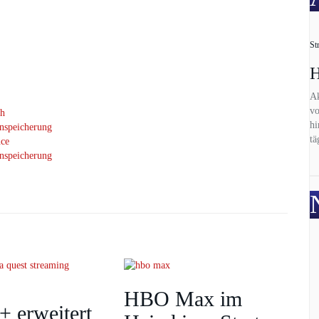
St
H
Ak
vo
ch
hi
nspeicherung
tä
nce
nspeicherung
HBO Max im
+ erweitert