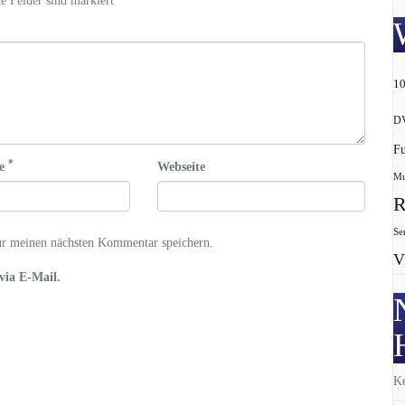
e Felder sind markiert *
1
D
F
*
se
Webseite
Mu
R
Se
ür meinen nächsten Kommentar speichern.
V
via E-Mail.
Ke