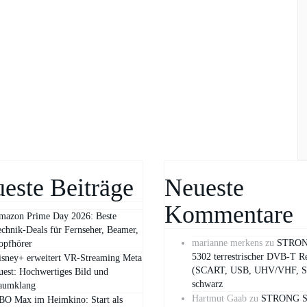
este Beiträge
Neueste
Kommentare
mazon Prime Day 2026: Beste
chnik-Deals für Fernseher, Beamer,
marianne merkens
zu
STRON
opfhörer
5302 terrestrischer DVB-T R
isney+ erweitert VR‑Streaming Meta
(SCART, USB, UHV/VHF, S
est: Hochwertiges Bild und
schwarz
aumklang
Hartmut Gaab
zu
STRONG S
BO Max im Heimkino: Start als