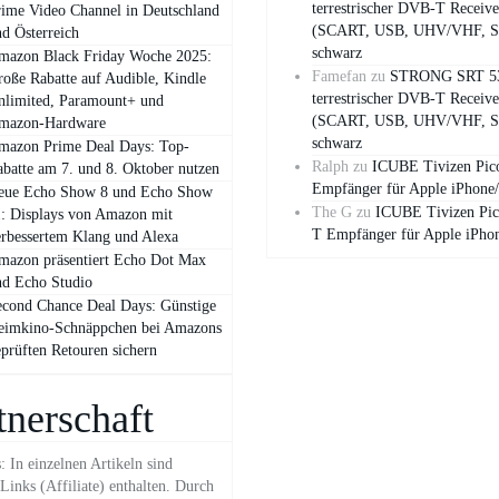
terrestrischer DVB-T Receive
ime Video Channel in Deutschland
(SCART, USB, UHV/VHF, S
d Österreich
schwarz
mazon Black Friday Woche 2025:
Famefan
zu
STRONG SRT 5
oße Rabatte auf Audible, Kindle
terrestrischer DVB-T Receive
nlimited, Paramount+ und
(SCART, USB, UHV/VHF, S
mazon‑Hardware
schwarz
mazon Prime Deal Days: Top-
Ralph
zu
ICUBE Tivizen Pi
batte am 7. und 8. Oktober nutzen
Empfänger für Apple iPhone
eue Echo Show 8 und Echo Show
The G
zu
ICUBE Tivizen Pi
: Displays von Amazon mit
T Empfänger für Apple iPho
rbessertem Klang und Alexa
mazon präsentiert Echo Dot Max
nd Echo Studio
cond Chance Deal Days: Günstige
eimkino-Schnäppchen bei Amazons
prüften Retouren sichern
tnerschaft
 In einzelnen Artikeln sind
inks (Affiliate) enthalten. Durch