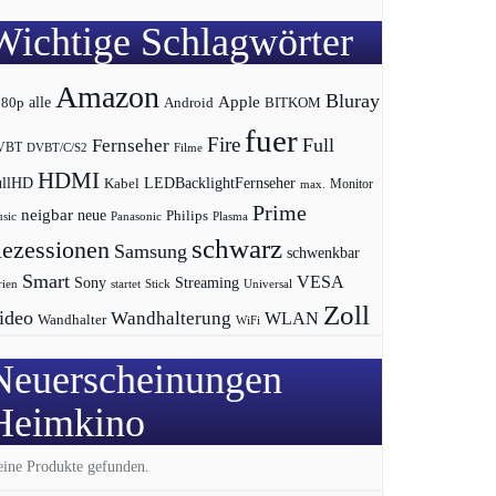
Wichtige Schlagwörter
Amazon
Bluray
Apple
080p
alle
BITKOM
Android
fuer
Fire
Full
Fernseher
VBT
DVBT/C/S2
Filme
HDMI
LEDBacklightFernseher
ullHD
Kabel
max.
Monitor
Prime
neigbar
neue
Philips
sic
Panasonic
Plasma
schwarz
ezessionen
Samsung
schwenkbar
Smart
VESA
Streaming
Sony
rien
startet
Universal
Stick
Zoll
ideo
Wandhalterung
WLAN
Wandhalter
WiFi
Neuerscheinungen
Heimkino
ine Produkte gefunden.