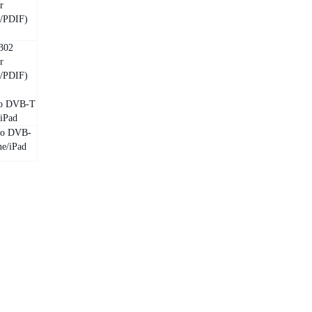
r
/PDIF)
302
r
/PDIF)
co DVB-T
/iPad
co DVB-
ne/iPad