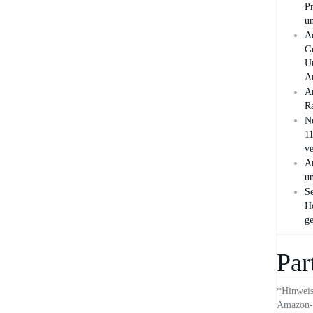
Pr
un
A
Gr
U
A
A
Ra
N
11
ve
A
u
Se
H
ge
Par
*Hinweis:
Amazon-L