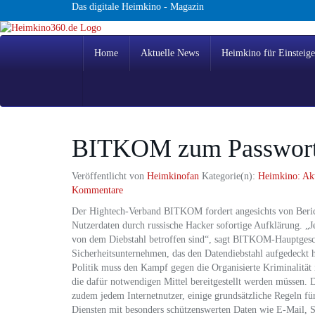
Skip
Das digitale Heimkino - Magazin
to
main
content
Home
Aktuelle News
Heimkino für Einsteige
BITKOM zum Passwortd
Veröffentlicht von
Heimkinofan
Kategorie(n):
Heimkino: Ak
Kommentare
Der Hightech-Verband BITKOM fordert angesichts von Beric
Nutzerdaten durch russische Hacker sofortige Aufklärung. „
von dem Diebstahl betroffen sind“, sagt BITKOM-Hauptgesch
Sicherheitsunternehmen, das den Datendiebstahl aufgedeckt ha
Politik muss den Kampf gegen die Organisierte Kriminalität i
die dafür notwendigen Mittel bereitgestellt werden müssen. 
zudem jedem Internetnutzer, einige grundsätzliche Regeln für
Diensten mit besonders schützenswerten Daten wie E-Mail, 