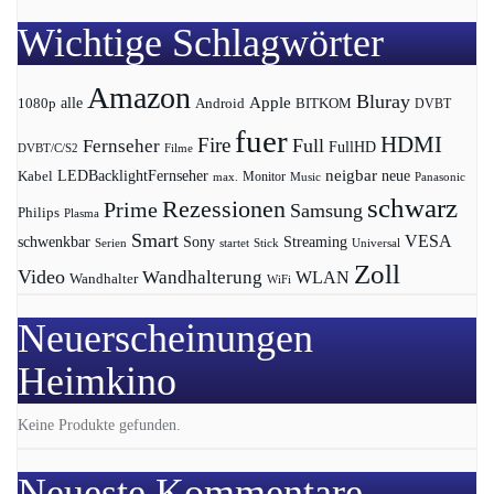
Wichtige Schlagwörter
Amazon
Bluray
Apple
1080p
alle
BITKOM
Android
DVBT
fuer
HDMI
Fire
Full
Fernseher
FullHD
DVBT/C/S2
Filme
LEDBacklightFernseher
neigbar
neue
Kabel
max.
Monitor
Music
Panasonic
schwarz
Rezessionen
Prime
Samsung
Philips
Plasma
Smart
VESA
Streaming
schwenkbar
Sony
Serien
startet
Universal
Stick
Zoll
Video
Wandhalterung
WLAN
Wandhalter
WiFi
Neuerscheinungen
Heimkino
Keine Produkte gefunden.
Neueste Kommentare