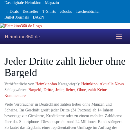
Skip
Das digitale Heimkino - Magazin
to
→ Deals
Bestseller
T-Shirts
eBooks
Taschenbücher
main
Bullet Journals
DAZN
content
Heimkino360.de
Toggle
naviga
Jeder Dritte zahlt lieber ohne
Bargeld
Veröffentlicht von
Heimkinofan
Kategorie(n):
Heimkino: Aktuelle News
Schlagwörter:
Bargeld
,
Dritte
,
Jeder
,
lieber
,
Ohne
,
zahlt
Keine
Kommentare
Viele Verbraucher in Deutschland zahlen lieber ohne Münzen und
Scheine. Im Geschäft greift jeder Dritte (34 Prozent) ab 14 Jahren
bevorzugt zur Girokarte, Kreditkarte oder zu einem mobilen Zahldienst
über das Smartphone. Dies entspricht rund 24 Millionen Bundesbürgern.
So lautet das Ergebnis einer repräsentativen Umfrage im Auftrag des