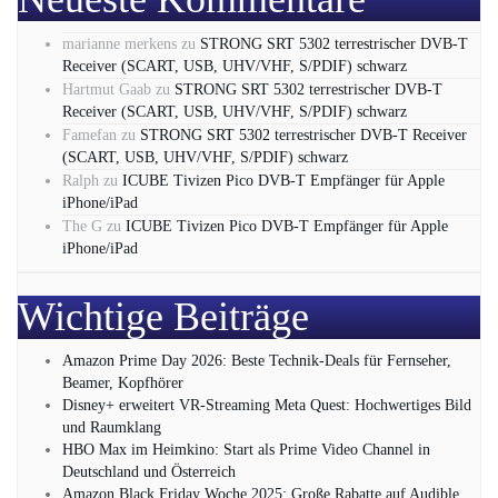
marianne merkens
zu
STRONG SRT 5302 terrestrischer DVB-T
Receiver (SCART, USB, UHV/VHF, S/PDIF) schwarz
Hartmut Gaab
zu
STRONG SRT 5302 terrestrischer DVB-T
Receiver (SCART, USB, UHV/VHF, S/PDIF) schwarz
Famefan
zu
STRONG SRT 5302 terrestrischer DVB-T Receiver
(SCART, USB, UHV/VHF, S/PDIF) schwarz
Ralph
zu
ICUBE Tivizen Pico DVB-T Empfänger für Apple
iPhone/iPad
The G
zu
ICUBE Tivizen Pico DVB-T Empfänger für Apple
iPhone/iPad
Wichtige Beiträge
Amazon Prime Day 2026: Beste Technik-Deals für Fernseher,
Beamer, Kopfhörer
Disney+ erweitert VR‑Streaming Meta Quest: Hochwertiges Bild
und Raumklang
HBO Max im Heimkino: Start als Prime Video Channel in
Deutschland und Österreich
Amazon Black Friday Woche 2025: Große Rabatte auf Audible,