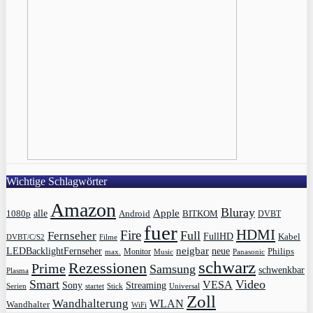
Wichtige Schlagwörter
Amazon
Bluray
Apple
1080p
alle
BITKOM
Android
DVBT
fuer
HDMI
Fire
Full
Fernseher
FullHD
Kabel
DVBT/C/S2
Filme
LEDBacklightFernseher
neigbar
neue
Philips
max.
Monitor
Music
Panasonic
schwarz
Rezessionen
Prime
Samsung
schwenkbar
Plasma
Smart
Video
VESA
Streaming
Sony
Serien
startet
Universal
Stick
Zoll
Wandhalterung
WLAN
Wandhalter
WiFi