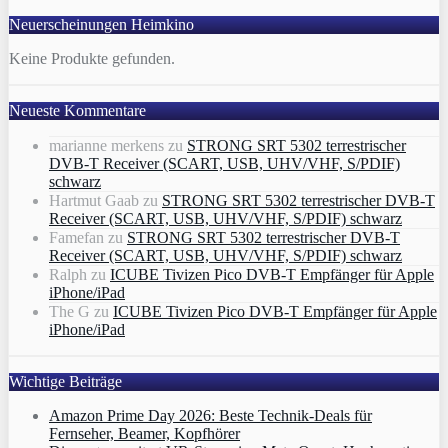
Neuerscheinungen Heimkino
Keine Produkte gefunden.
Neueste Kommentare
marianne merkens
zu
STRONG SRT 5302 terrestrischer
DVB-T Receiver (SCART, USB, UHV/VHF, S/PDIF)
schwarz
Hartmut Gaab
zu
STRONG SRT 5302 terrestrischer DVB-T
Receiver (SCART, USB, UHV/VHF, S/PDIF) schwarz
Famefan
zu
STRONG SRT 5302 terrestrischer DVB-T
Receiver (SCART, USB, UHV/VHF, S/PDIF) schwarz
Ralph
zu
ICUBE Tivizen Pico DVB-T Empfänger für Apple
iPhone/iPad
The G
zu
ICUBE Tivizen Pico DVB-T Empfänger für Apple
iPhone/iPad
Wichtige Beiträge
Amazon Prime Day 2026: Beste Technik-Deals für
Fernseher, Beamer, Kopfhörer