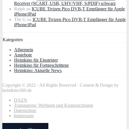
Receiver (SCART, USB, UHV/VHF, S/PDIF) schwarz
Ralph
zu
ICUBE Tivizen Pico DVB-T Empfänger für Apple
iPhone/iPad
The G
zu
ICUBE Tivizen Pico DVB-T Empfänger für Apple
iPhone/iPad
Kategorien
Allgemein
Angebote
Heimkino für Einsteiger
Heimkino für Fortgeschrittene
Heimkino: Aktuelle News
Copyright © 2022 · All Rights Reserved · Content & Design by
heimkino360.de
DAZN
Transparenz: Werbung und Kennzeichnung
Datenschutz
Impressum