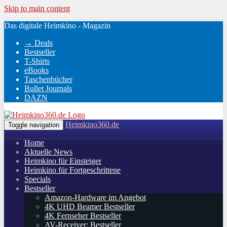
Skip to main content
Das digitale Heimkino - Magazin
→ Deals
Bestseller
T-Shirts
eBooks
Taschenbücher
Bullet Journals
DAZN
Heimkino360.de
Toggle navigation
Home
Aktuelle News
Heimkino für Einsteiger
Heimkino für Fortgeschrittene
Specials
Bestseller
Amazon-Hardware im Angebot
4K UHD Beamer Bestseller
4K Fernseher Bestseller
AV-Receiver: Bestseller