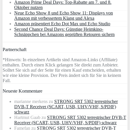
Amazon Prime Deal Days: Top-Rabatte am 7. und 8.
Oktober nutzen
Neue Echo Show 8 und Echo Show 11: Displays von
Amazon mit verbessertem Klang und Alexa
Amazon präsentiert Echo Dot Max und Echo Studio
Second Chance Deal Days: Günstige Heimkino-
Schnäppchen bei Amazons geprüften Retouren sichern
Partnerschaft
*Hinweis: In einzelnen Artikeln sind Amazon-Links (Affiliate)
enthalten. Durch einen Klick gelangen Sie direkt zum Anbieter.
Solltet Sie sich auf der Seite für einen Kauf entscheiden, erhalten
wir eine kleine Provision. Der Preis ändert sich für Sie in keinem
Fall.
Neueste Kommentare
marianne merkens
zu
STRONG SRT 5302 terrestrischer
DVB-T Receiver (SCART, USB, UHV/VHF, S/PDIF)
schwarz
Hartmut Gaab
zu
STRONG SRT 5302 terrestrischer DVB-T
Receiver (SCART, USB, UHV/VHF, S/PDIF) schwarz
Famefan
zu
STRONG SRT 5302 terrestrischer DVB-T