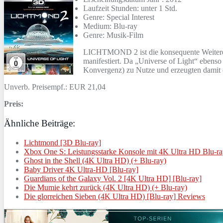
Laufzeit Stunden: unter 1 Std.
Genre: Special Interest
Medium: Blu-ray
Genre: Musik-Film
LICHTMOND 2 ist die konsequente Weiterent
manifestiert. Da „Universe of Light“ ebens
Konvergenz) zu Nutze und erzeugten damit 
Unverb. Preisempf.: EUR 21,04
Preis:
Ähnliche Beiträge:
Lichtmond [3D Blu-ray]
Xbox One S: Leistungsstarke Konsole mit 4K Ultra HD Blu-r
Ghost in the Shell (4K Ultra HD) (+ Blu-ray)
Baby Driver 4K Ultra-HD [Blu-ray]
Guardians of the Galaxy Vol. 2 [4K Ultra HD] [Blu-ray]
Die Mumie kehrt zurück (4K Ultra HD) (+ Blu-ray)
Die glorreichen Sieben (4K Ultra HD) [Blu-ray] Reviews