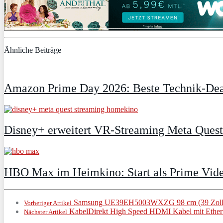
Ähnliche Beiträge
Amazon Prime Day 2026: Beste Technik-Deal
Disney+ erweitert VR‑Streaming Meta Ques
HBO Max im Heimkino: Start als Prime Vide
Samsung UE39EH5003WXZG 98 cm (39 Zoll) 
Vorheriger Artikel
KabelDirekt High Speed HDMI Kabel mit Ethern
Nächster Artikel