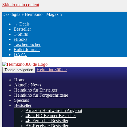
Skip to main content
Das digitale Heimkino - Magazin
→ Deals
Bestseller
T-Shirts
eBooks
Taschenbücher
Bullet Journals
DAZN
Heimkino360.de
Toggle navigation
Home
Aktuelle News
Heimkino für Einsteiger
Heimkino für Fortgeschrittene
Specials
Bestseller
Amazon-Hardware im Angebot
4K UHD Beamer Bestseller
4K Fernseher Bestseller
AV-Receiver: Bestseller