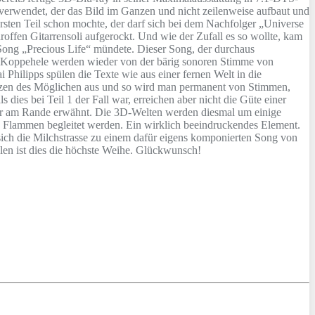
verwendet, der das Bild im Ganzen und nicht zeilenweise aufbaut und
rsten Teil schon mochte, der darf sich bei dem Nachfolger „Universe
roffen Gitarrensoli aufgerockt. Und wie der Zufall es so wollte, kam
Song „Precious Life“ mündete. Dieser Song, der durchaus
na Koppehele werden wieder von der bärig sonoren Stimme von
Philipps spülen die Texte wie aus einer fernen Welt in die
enzen des Möglichen aus und so wird man permanent von Stimmen,
dies bei Teil 1 der Fall war, erreichen aber nicht die Güte einer
aber am Rande erwähnt. Die 3D-Welten werden diesmal um einige
en Flammen begleitet werden. Ein wirklich beeindruckendes Element.
ch die Milchstrasse zu einem dafür eigens komponierten Song von
len ist dies die höchste Weihe. Glückwunsch!