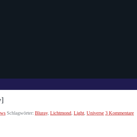
y]
ews
Schlagwörter:
Bluray
,
Lichtmond
,
Light
,
Universe
3 Kommentare