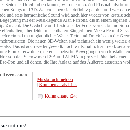
 Seite das Urteil trüben konnte, wurde ein 55-Zoll Plasmabildschirm 
neuen Songs und 3D-Welten haben sich definitiv gelohnt und wer den e
ende und stets harmonische Sound wird auch hier wieder von kratzig sch
 Begegnung mit der Musiklegende Alan Parsons, die in einem eigenen 
ig Spaß macht. Die Gedichte und Texte aus der Feder von Gabi und Su
elfenhaften, aber leider unsichtbaren Sängerinnen Meera Fé und Saskai 
ieder einmal mit unglaublicher Weite, Tiefe und Druck bis an die Gr
chronisieren. Die neuen 3D-Welten sind technisch ein wenig weiter, als 
rks. Das ist auch weder gewollt, noch wirtschaftlich sinnvoll, sei 
anzende Frau zu erwähnen, deren ästhetische Bewegungen von kristallen
ilder von den Sternwarten ESA und ALMA in großer Höhe, bei denen si
Eso-Pop und all denen, die Ihre Anlage auf das Äußerste ausreizen wol
en Rezensionen
Missbrauch melden
|
Kommentar als Link
Kommentare (24)
sie mit uns!