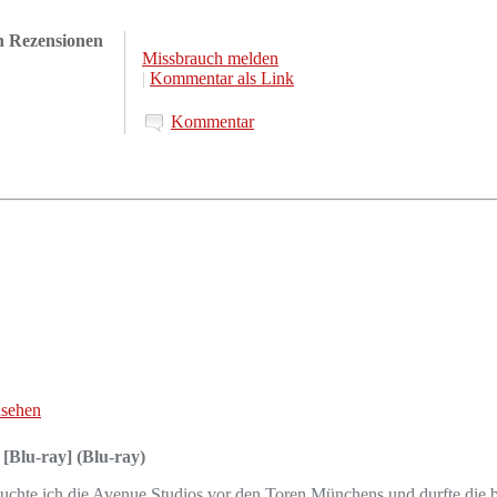
en Rezensionen
Missbrauch melden
|
Kommentar als Link
Kommentar
nsehen
[Blu-ray] (Blu-ray)
hte ich die Avenue Studios vor den Toren Münchens und durfte die ber