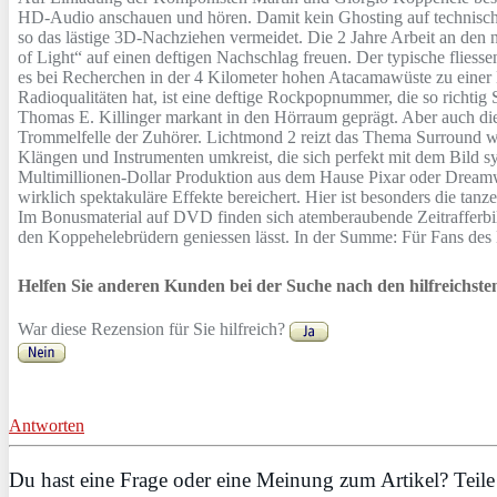
HD-Audio anschauen und hören. Damit kein Ghosting auf technischer
so das lästige 3D-Nachziehen vermeidet. Die 2 Jahre Arbeit an den 
of Light“ auf einen deftigen Nachschlag freuen. Der typische fliess
es bei Recherchen in der 4 Kilometer hohen Atacamawüste zu einer
Radioqualitäten hat, ist eine deftige Rockpopnummer, die so richt
Thomas E. Killinger markant in den Hörraum geprägt. Aber auch die 
Trommelfelle der Zuhörer. Lichtmond 2 reizt das Thema Surround w
Klängen und Instrumenten umkreist, die sich perfekt mit dem Bild syn
Multimillionen-Dollar Produktion aus dem Hause Pixar oder Dreamwo
wirklich spektakuläre Effekte bereichert. Hier ist besonders die t
Im Bonusmaterial auf DVD finden sich atemberaubende Zeitrafferb
den Koppehelebrüdern geniessen lässt. In der Summe: Für Fans des 
Helfen Sie anderen Kunden bei der Suche nach den hilfreichst
War diese Rezension für Sie hilfreich?
Antworten
Du hast eine Frage oder eine Meinung zum Artikel? Teile 