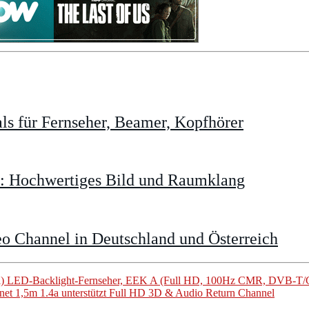
s für Fernseher, Beamer, Kopfhörer
t: Hochwertiges Bild und Raumklang
o Channel in Deutschland und Österreich
LED-Backlight-Fernseher, EEK A (Full HD, 100Hz CMR, DVB-T/C
et 1,5m 1.4a unterstützt Full HD 3D & Audio Return Channel