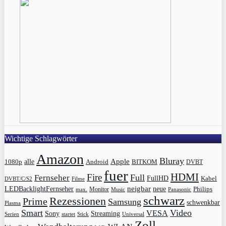
Wichtige Schlagwörter
Amazon
Bluray
Apple
1080p
alle
BITKOM
Android
DVBT
fuer
HDMI
Fire
Full
Fernseher
FullHD
Kabel
DVBT/C/S2
Filme
LEDBacklightFernseher
neigbar
neue
Philips
max.
Monitor
Music
Panasonic
schwarz
Rezessionen
Prime
Samsung
schwenkbar
Plasma
Smart
Video
VESA
Streaming
Sony
Serien
startet
Universal
Stick
Zoll