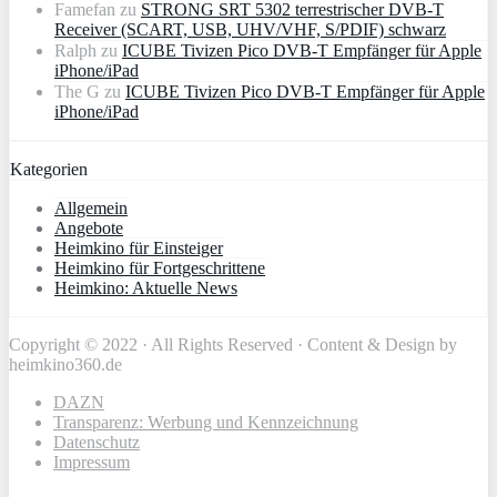
Famefan
zu
STRONG SRT 5302 terrestrischer DVB-T
Receiver (SCART, USB, UHV/VHF, S/PDIF) schwarz
Ralph
zu
ICUBE Tivizen Pico DVB-T Empfänger für Apple
iPhone/iPad
The G
zu
ICUBE Tivizen Pico DVB-T Empfänger für Apple
iPhone/iPad
Kategorien
Allgemein
Angebote
Heimkino für Einsteiger
Heimkino für Fortgeschrittene
Heimkino: Aktuelle News
Copyright © 2022 · All Rights Reserved · Content & Design by
heimkino360.de
DAZN
Transparenz: Werbung und Kennzeichnung
Datenschutz
Impressum