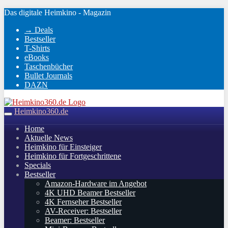
Skip
Das digitale Heimkino - Magazin
to
→ Deals
main
Bestseller
content
T-Shirts
eBooks
Taschenbücher
Bullet Journals
DAZN
Heimkino360.de
Toggle
navigation
Home
Aktuelle News
Heimkino für Einsteiger
Heimkino für Fortgeschrittene
Specials
Bestseller
Amazon-Hardware im Angebot
4K UHD Beamer Bestseller
4K Fernseher Bestseller
AV-Receiver: Bestseller
Beamer: Bestseller