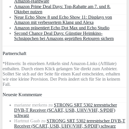
Amazon‑Hardware
Amazon Prime Deal Days: Top-Rabatte am 7. und 8.
Oktober nutzen
Neue Echo Show 8 und Echo Show 11: Displays von
Amazon mit verbessertem Klang und Alexa
Amazon präsentiert Echo Dot Max und Echo Studio
Second Chance Deal Days: Günstige Heimkino-
Schnäppchen bei Amazons geprüften Retouren sichern
Partnerschaft
*Hinweis: In einzelnen Artikeln sind Amazon-Links (Affiliate)
enthalten. Durch einen Klick gelangen Sie direkt zum Anbieter.
Solltet Sie sich auf der Seite für einen Kauf entscheiden, erhalten
wir eine kleine Provision. Der Preis ändert sich für Sie in keinem
Fall.
Neueste Kommentare
marianne merkens
zu
STRONG SRT 5302 terrestrischer
DVB-T Receiver (SCART, USB, UHV/VHF, S/PDIF)
schwarz
Hartmut Gaab
zu
STRONG SRT 5302 terrestrischer DVB-T
Receiver (SCART, USB, UHV/VHF, S/PDIF) schwarz