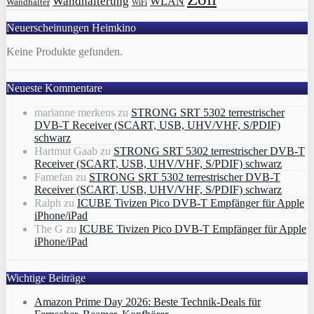
Wandhalterung
WLAN
Wandhalter
WiFi
Neuerscheinungen Heimkino
Keine Produkte gefunden.
Neueste Kommentare
marianne merkens
zu
STRONG SRT 5302 terrestrischer
DVB-T Receiver (SCART, USB, UHV/VHF, S/PDIF)
schwarz
Hartmut Gaab
zu
STRONG SRT 5302 terrestrischer DVB-T
Receiver (SCART, USB, UHV/VHF, S/PDIF) schwarz
Famefan
zu
STRONG SRT 5302 terrestrischer DVB-T
Receiver (SCART, USB, UHV/VHF, S/PDIF) schwarz
Ralph
zu
ICUBE Tivizen Pico DVB-T Empfänger für Apple
iPhone/iPad
The G
zu
ICUBE Tivizen Pico DVB-T Empfänger für Apple
iPhone/iPad
Wichtige Beiträge
Amazon Prime Day 2026: Beste Technik-Deals für