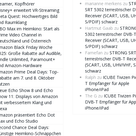
marianne merkens
zu
ST
eamer, Kopfhörer
SRT 5302 terrestrischer 
isney+ erweitert VR‑Streaming
Receiver (SCART, USB, U
eta Quest: Hochwertiges Bild
S/PDIF) schwarz
nd Raumklang
Hartmut Gaab
zu
STRONG
BO Max im Heimkino: Start als
5302 terrestrischer DVB-
rime Video Channel in
Receiver (SCART, USB, U
eutschland und Österreich
S/PDIF) schwarz
mazon Black Friday Woche
Famefan
zu
STRONG SRT
025: Große Rabatte auf Audible,
terrestrischer DVB-T Rece
indle Unlimited, Paramount+
(SCART, USB, UHV/VHF, S
nd Amazon‑Hardware
schwarz
mazon Prime Deal Days: Top-
Ralph
zu
ICUBE Tivizen P
abatte am 7. und 8. Oktober
T Empfänger für Apple
utzen
iPhone/iPad
eue Echo Show 8 und Echo
The G
zu
ICUBE Tivizen P
how 11: Displays von Amazon
DVB-T Empfänger für App
it verbessertem Klang und
iPhone/iPad
lexa
mazon präsentiert Echo Dot
ax und Echo Studio
econd Chance Deal Days:
ünstige Heimkino-Schnäppchen