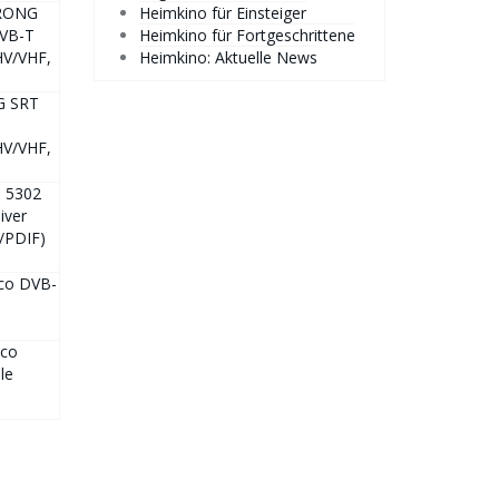
RONG
Heimkino für Einsteiger
DVB-T
Heimkino für Fortgeschrittene
HV/VHF,
Heimkino: Aktuelle News
 SRT
T
HV/VHF,
 5302
iver
/PDIF)
ico DVB-
ico
le