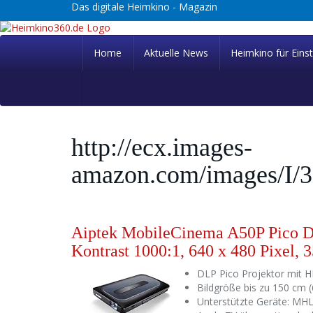
Skip
Das digitale Heimkino - Magazin
to
main
content
Home
Aktuelle News
Heimkino für Einst
http://ecx.images-
amazon.com/images/
Aiptek MobileCinema A50P Pico D
Kontrast 1000:1, 640 x 480 Pixel,
DLP Pico Projektor mit 
Bildgröße bis zu 150 cm (
Unterstützte Geräte: MHL-