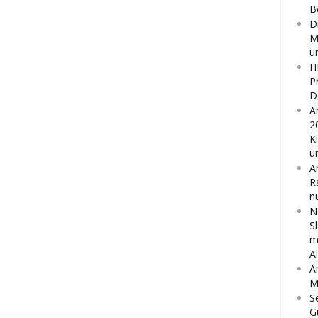
B
D
M
u
H
P
D
A
2
K
u
A
R
n
N
S
m
A
A
M
S
G