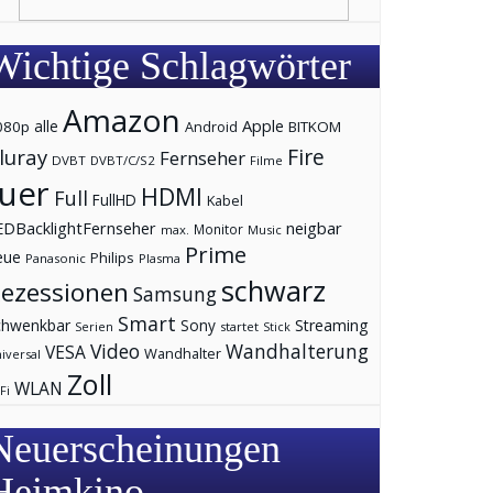
Wichtige Schlagwörter
Amazon
Apple
080p
alle
Android
BITKOM
Fire
luray
Fernseher
DVBT
DVBT/C/S2
Filme
fuer
HDMI
Full
FullHD
Kabel
neigbar
EDBacklightFernseher
Monitor
max.
Music
Prime
eue
Philips
Panasonic
Plasma
schwarz
ezessionen
Samsung
Smart
chwenkbar
Streaming
Sony
Serien
startet
Stick
Video
Wandhalterung
VESA
Wandhalter
iversal
Zoll
WLAN
Fi
Neuerscheinungen
Heimkino