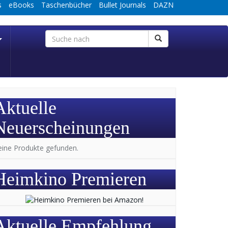
s
eBooks
Taschenbücher
Bullet Journals
DAZN
Aktuelle
Neuerscheinungen
eine Produkte gefunden.
Heimkino Premieren
Aktuelle Empfehlung