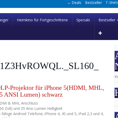
→ Deals
Bestseller
T-Shirt
eiger
Heimkino für Fortgeschrittene
Specials
Bestseller
I/31Z3HvROWQL._SL160_
K
LP-Projektor für iPhone 5(HDMI, MHL,
 35 ANSI Lumen) schwarz
HDMI & MHL Anschluss
60 Zoll) und 35 Ansi Lumen Helligkeit
fähige Android Telefone; iPhone 4, 4S und 5, iPad 2,3 und 4,