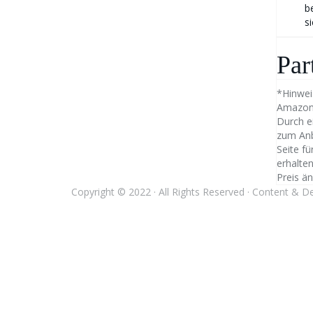
b
s
Par
*Hinweis
Amazon-L
Durch ei
zum Anbi
Seite fü
erhalten
Preis än
Copyright © 2022 · All Rights Reserved · Content & 