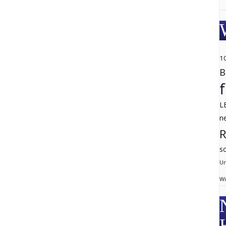
1
B
L
n
R
s
Un
Wi