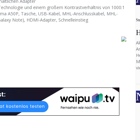
hältlichen Adapter
Technologie und einem großem Kontrastverhältnis von 1000:1
ema A50P, Tasche, USB-Kabel, MHL-Anschlusskabel, MHL-
alaxy Note), HDMI-Adapter, Schnelleinstieg
St
H
A
A
H
M
vi