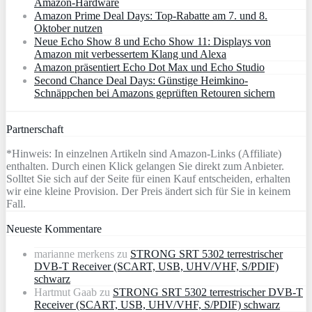
Amazon‑Hardware
Amazon Prime Deal Days: Top-Rabatte am 7. und 8.
Oktober nutzen
Neue Echo Show 8 und Echo Show 11: Displays von
Amazon mit verbessertem Klang und Alexa
Amazon präsentiert Echo Dot Max und Echo Studio
Second Chance Deal Days: Günstige Heimkino-
Schnäppchen bei Amazons geprüften Retouren sichern
Partnerschaft
*Hinweis: In einzelnen Artikeln sind Amazon-Links (Affiliate)
enthalten. Durch einen Klick gelangen Sie direkt zum Anbieter.
Solltet Sie sich auf der Seite für einen Kauf entscheiden, erhalten
wir eine kleine Provision. Der Preis ändert sich für Sie in keinem
Fall.
Neueste Kommentare
marianne merkens
zu
STRONG SRT 5302 terrestrischer
DVB-T Receiver (SCART, USB, UHV/VHF, S/PDIF)
schwarz
Hartmut Gaab
zu
STRONG SRT 5302 terrestrischer DVB-T
Receiver (SCART, USB, UHV/VHF, S/PDIF) schwarz