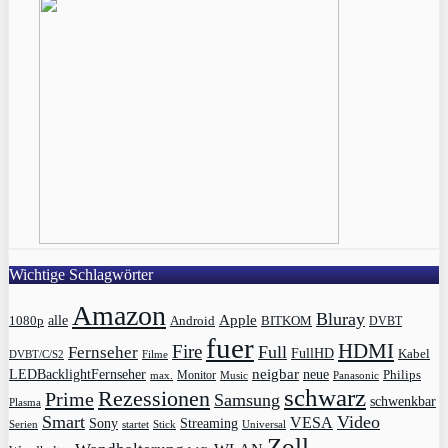
Wichtige Schlagwörter
Amazon
Bluray
Apple
1080p
alle
BITKOM
Android
DVBT
fuer
HDMI
Fire
Full
Fernseher
FullHD
Kabel
DVBT/C/S2
Filme
LEDBacklightFernseher
neigbar
neue
Philips
max.
Monitor
Music
Panasonic
schwarz
Rezessionen
Prime
Samsung
schwenkbar
Plasma
Smart
Video
VESA
Streaming
Sony
Serien
startet
Universal
Stick
Zoll