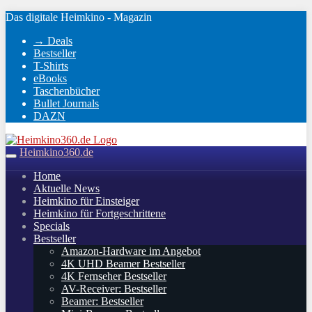
Skip
Das digitale Heimkino - Magazin
to
→ Deals
main
Bestseller
content
T-Shirts
eBooks
Taschenbücher
Bullet Journals
DAZN
Heimkino360.de
Toggle
navigation
Home
Aktuelle News
Heimkino für Einsteiger
Heimkino für Fortgeschrittene
Specials
Bestseller
Amazon-Hardware im Angebot
4K UHD Beamer Bestseller
4K Fernseher Bestseller
AV-Receiver: Bestseller
Beamer: Bestseller