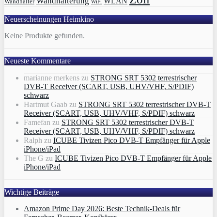
Wandhalterung
WLAN
Wandhalter
WiFi
Neuerscheinungen Heimkino
Keine Produkte gefunden.
Neueste Kommentare
marianne merkens
zu
STRONG SRT 5302 terrestrischer
DVB-T Receiver (SCART, USB, UHV/VHF, S/PDIF)
schwarz
Hartmut Gaab
zu
STRONG SRT 5302 terrestrischer DVB-T
Receiver (SCART, USB, UHV/VHF, S/PDIF) schwarz
Famefan
zu
STRONG SRT 5302 terrestrischer DVB-T
Receiver (SCART, USB, UHV/VHF, S/PDIF) schwarz
Ralph
zu
ICUBE Tivizen Pico DVB-T Empfänger für Apple
iPhone/iPad
The G
zu
ICUBE Tivizen Pico DVB-T Empfänger für Apple
iPhone/iPad
Wichtige Beiträge
Amazon Prime Day 2026: Beste Technik-Deals für