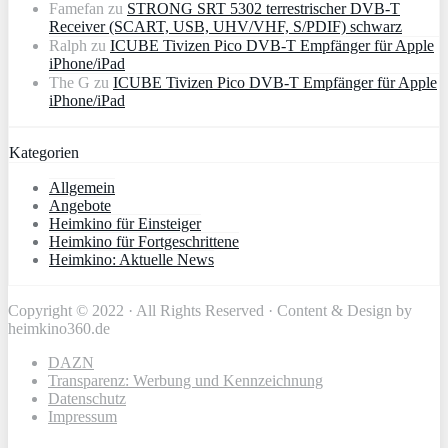
Famefan
zu
STRONG SRT 5302 terrestrischer DVB-T
Receiver (SCART, USB, UHV/VHF, S/PDIF) schwarz
Ralph
zu
ICUBE Tivizen Pico DVB-T Empfänger für Apple
iPhone/iPad
The G
zu
ICUBE Tivizen Pico DVB-T Empfänger für Apple
iPhone/iPad
Kategorien
Allgemein
Angebote
Heimkino für Einsteiger
Heimkino für Fortgeschrittene
Heimkino: Aktuelle News
Copyright © 2022 · All Rights Reserved · Content & Design by
heimkino360.de
DAZN
Transparenz: Werbung und Kennzeichnung
Datenschutz
Impressum